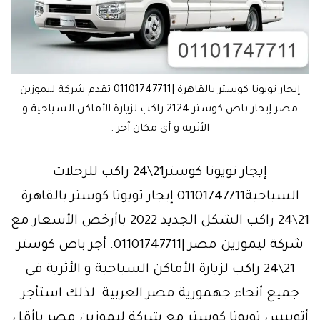
إيجار تويوتا كوستر بالقاهرة |01101747711 تقدم شركة ليموزين
مصر إيجار باص كوستر 2124 راكب لزيارة الأماكن السياحية و
الأثرية و أى مكان آخر .
إيجار تويوتا كوستر21\24 راكب للرحلات
السياحية01101747711 إيجار تويوتا كوستر بالقاهرة
21\24 راكب الشكل الجديد 2022 باأرخص الأسعار مع
شركة ليموزين مصر |01101747711. أجر باص كوستر
21\24 راكب لزيارة الأماكن السياحية و الأثرية فى
جميع أنحاء جهمورية مصر العربية. لذلك استأجر
أتوبيس تويوتا كوستر مع شركة ليموزين مصر باأقل