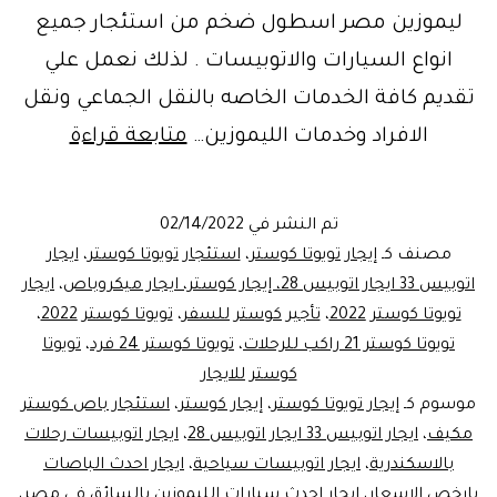
ليموزين مصر اسطول ضخم من استئجار جميع
انواع السيارات والاتوبيسات . لذلك نعمل علي
تقديم كافة الخدمات الخاصه بالنقل الجماعي ونقل
احجز
الافراد وخدمات الليموزين…
متابعة قراءة
معنا..
تويوتا
تم النشر في
02/14/2022
كوستر
مصنف كـ
إيجار تويوتا كوستر
،
استئجار تويوتا كوستر
،
ايجار
رحلات
اتوبيس 33 ايجار اتوبيس 28، إيجار كوستر، ايجار ميكروباص
،
ايجار
تويوتا كوستر 2022
،
تأجير كوستر للسفر
،
تويوتا كوستر 2022
،
للايجار
تويوتا كوستر 21 راكب للرحلات
،
تويوتا كوستر 24 فرد
،
تويوتا
￼
كوستر للايجار
موسوم كـ
إيجار تويوتا كوستر
،
إيجار كوستر
،
استئجار باص كوستر
مكيف
،
ايجار اتوبيس 33 ايجار اتوبيس 28
،
ايجار اتوبيسات رحلات
بالاسكندرية
،
ايجار اتوبيسات سياحية
،
ايجار احدث الباصات
بارخص الاسعار
،
ايجار احدث سيارات الليموزين بالسائق فى مصر
،