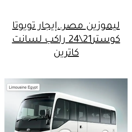
ليموزين مصر..إيجار تويوتا
كوستر21\24 راكب لسانت
كاترين