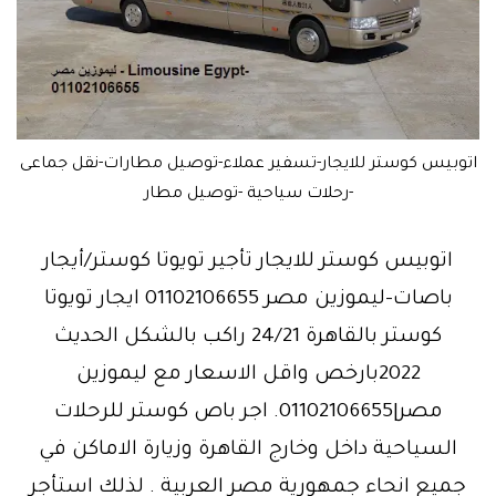
اتوبيس كوستر للايجار-تسفير عملاء-توصيل مطارات-نقل جماعى
-رحلات سياحية -توصيل مطار
اتوبيس كوستر للايجار تأجير تويوتا كوستر/أيجار
باصات-ليموزين مصر 01102106655 ايجار تويوتا
كوستر بالقاهرة 24/21 راكب بالشكل الحديث
2022بارخص واقل الاسعار مع ليموزين
مصر|01102106655. اجر باص كوستر للرحلات
السياحية داخل وخارج القاهرة وزيارة الاماكن في
جميع انحاء جمهورية مصر العربية . لذلك استأجر