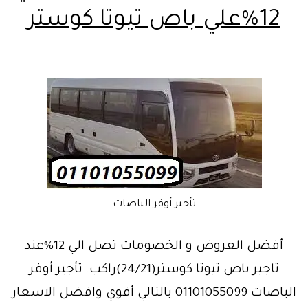
12%علي باص تيوتا كوستر
تأجير أوفر الباصات
أفضل العروض و الخصومات تصل الي 12%عند
تاجير باص تيوتا كوستر(24/21)راكب. تأجير أوفر
الباصات 01101055099 بالتالي أقوي وافضل الاسعار