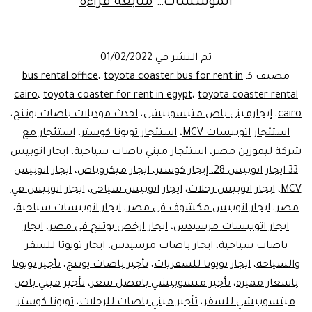
مكتب
المؤسسات…
متابعة قراءة
تأجيراتوبيسات
سياحية|
تم النشر في
01/02/2022
ليموزين
مصنف كـ
toyota coaster bus for rent in
،
bus rental office
مصر
cairo
،
toyota coaster for rent in egypt
،
toyota coaster rental
cairo
،
إيجارمينى باص متيسوبيشى
،
احدث موديلات باصات يوتنج
،
استئجار اتوبيسات MCV
،
استئجار تويوتا كوستر
،
استئجار مع
شركة ليموزين مصر
،
استئجار ميني باصات سياحية
،
ايجار اتوبيس
33 ايجار اتوبيس 28، إيجار كوستر، ايجار ميكروباص
،
ايجار اتوبيس
MCV
،
ايجار اتوبيس رحلات
،
ايجار اتوبيس سياحى
،
ايجار اتوبيس في
مصر
،
ايجار اتوبيس مكشوف فى مصر
،
ايجار اتوبيسات سياحية
،
ايجار اتوبيسات مرسيدس
،
ايجار ارخص يوتنج في مصر
،
ايجار
باصات سياحية
،
ايجار باصات مرسيدس
،
ايجار تويوتا للسفر
والسياحة
،
ايجار تويوتا للسفريات
،
تأجير باصات يوتنج
،
تأجير تويوتا
باسعار مميزة
،
تأجير متسوبيشي بافضل سعر
،
تأجير ميني باص
ميتسوبيشي للسفر
،
تأجير ميني باصات للرحلات
،
تويوتا كوستر