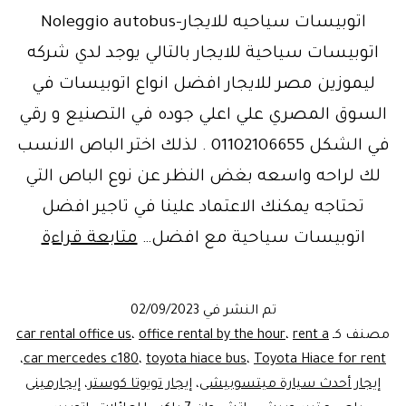
اتوبيسات سياحيه للايجار-Noleggio autobus
اتوبيسات سياحية للايجار بالتالي يوجد لدي شركه
ليموزين مصر للايجار افضل انواع اتوبيسات في
السوق المصري علي اعلي جوده في التصنيع و رقي
في الشكل 01102106655 . لذلك اختر الباص الانسب
لك لراحه واسعه بغض النظر عن نوع الباص التي
تحتاجه يمكنك الاعتماد علينا في تاجير افضل
ليموزي
اتوبيسات سياحية مع افضل…
متابعة قراءة
مصر-
تاجير
تم النشر في
02/09/2023
اتوبي
مصنف كـ
rent a
،
office rental by the hour
،
car rental office us
سياحي
،
car mercedes c180
،
toyota hiace bus
،
Toyota Hiace for rent
إيجار أحدث سيارة ميتسوبيشى
،
إيجار تويوتا كوستر
،
إيجارمينى