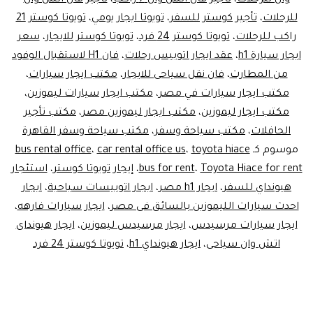
للرحلات
،
تأجير كوستر للسفر
،
تويوتا ايجار يومي
،
تويوتا كوستر 21
راكب للرحلات
،
تويوتا كوستر 24 فرد
،
تويوتا كوستر للايجار
،
سعر
ايجار سيارة h1
،
عقد ايجار اتوبيس رحلات
،
فان H1 لاستقبال الوفود
من المطارت
،
فان نقل سياحى للايجار
،
مكتب ايجار سيارات
،
مكتب ايجار سيارات في مصر
،
مكتب ايجار سيارات ليموزين
،
مكتب ايجار ليموزين
،
مكتب ايجار ليموزين مصر
،
مكتب تأجير
الحافلات
،
مكتب سياحة وسفر
،
مكتب سياحة وسفر القاهرة
موسوم كـ
toyota hiace
،
car rental office us
،
bus rental office
Toyota Hiace for rent
،
bus for rent
،
إيجار تويوتا كوستر
،
استئجار
هيونداي للسفر
،
ايجار h1 مصر
،
ايجار اتوبيسات سياحية
،
ايجار
احدث سيارات الليموزين بالسائق فى مصر
،
ايجار سيارات فارهه
،
ايجار سيارات مرسيدس
،
ايجار مرسيدس ليموزين
،
ايجار هيونداى
اتش وان سياحى
،
ايجار هيونداي h1
،
تويوتا كوستر 24 فرد