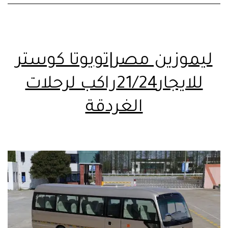
ليموزين مصر|تويوتا كوستر
للايجار21/24راكب لرحلات
الغردقة