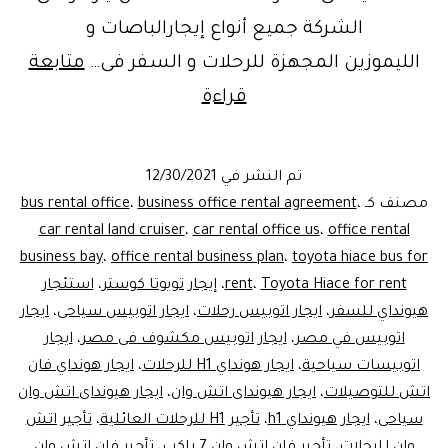
الشركة جميع أنواع إيجارالباصات و
الليموزين المجهزة للرحلات و السفر فى…
متابعة
ليموزين
قراءة
2022..
تعاقد
تم النشر في
12/30/2021
على
مصنف كـ
،
business office rental agreement
،
bus rental office
إيجارهيونداي
car rental land cruiser
،
car rental office us
،
office rental
business bay
،
office rental business plan
،
toyota hiace bus for
H1
Toyota Hiace for rent
،
rent
،
إيجار تويوتا كوستر
،
استئجار
فان
هيونداي للسفر
،
ايجار اتوبيس رحلات
،
ايجار اتوبيس سياحى
،
ايجار
عائلي
اتوبيس في مصر
،
ايجار اتوبيس مكشوف فى مصر
،
ايجار
اتوبيسات سياحية
،
ايجار هونداي H1 للرحلات
،
ايجار هونداي فان
اتش للتوصيلات
،
ايجار هيونداى اتش وان
،
ايجار هيونداى اتش وان
سياحى
،
ايجار هيونداي h1
،
تأجير H1 للرحلات العائلية
،
تأجير اتش
وان للرحلات
،
تأجير فان اتش وان 7 راكب
،
تأجير فان اتش وان