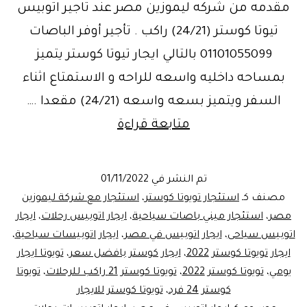
مقدمه من شركه ليموزين مصر عند تاجير اتوبيس
تيوتا كوستر (24/21) راكب . تأجير أوفر الباصات
01101055099 بالتالي ايجار تيوتا كوستر يتميز
بمساحه داخليه واسعه للراحه و الاستمتاع اثناء
السفر ويتميز بسعه واسعه (24/21) مقعدا .…
أجر
متابعة قراءة
ووفر..خصومات
تصل
تم النشر في
01/11/2022
الي
مصنف كـ
استئجار تويوتا كوستر
،
استئجار مع شركة ليموزين
12%علي
مصر
،
استئجار ميني باصات سياحية
،
ايجار اتوبيس رحلات
،
ايجار
اتوبيس سياحى
،
ايجار اتوبيس في مصر
،
ايجار اتوبيسات سياحية
،
باص
ايجار تويوتا كوستر 2022
،
ايجار كوستر بافضل سعر
،
تويوتا ايجار
تيوتا
يومي
،
تويوتا كوستر 2022
،
تويوتا كوستر 21 راكب للرحلات
،
تويوتا
كوستر
كوستر 24 فرد
،
تويوتا كوستر للايجار