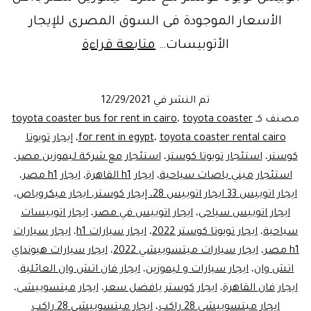
الأسعار الموجودة فى السوق المصرى للإيجار
ليموزين
الأتوبيسات…
متابعة قراءة
مصر..إيجار
تويوتا
تم النشر في
12/29/2021
كوستر21\24
مصنف كـ
toyota coaster
،
toyota coaster bus for rent in cairo
راكب
toyota coaster rental cairo
،
for rent in egypt
،
إيجار تويوتا
كوستر
،
استئجار تويوتا كوستر
،
استئجار مع شركة ليموزين مصر
،
لسانت
استئجار ميني باصات سياحية
،
ايجار h1 القاهرة
،
ايجار h1 مصر
،
كاترين
ايجار اتوبيس 33 ايجار اتوبيس 28، إيجار كوستر، ايجار ميكروباص
،
ايجار اتوبيس سياحى
،
ايجار اتوبيس في مصر
،
ايجار اتوبيسات
سياحية
،
ايجار تويوتا كوستر 2022
،
ايجار سيارات h1
،
ايجار سيارات
h1 مصر
،
ايجار سيارات ميتسوبيشي 2022
،
ايجار سيارات هيونداي
اتش وان
،
ايجار سيارات و ليموزين
،
ايجار فان اتش وان العائلية
،
ايجار فان القاهرة
،
ايجار كوستر بافضل سعر
،
ايجار ميتسوبيشى
،
ايجار ميتسوبيشي 28 راكب
،
ايجار ميتسوبيشي 28 راكب