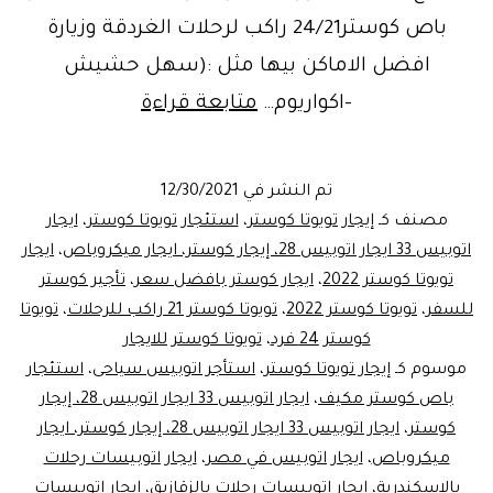
باص كوستر24/21 راكب لرحلات الغردقة وزيارة
افضل الاماكن بيها مثل :(سهل حشيش
ليموزين
-اكواريوم…
متابعة قراءة
مصر|
تويوتا
تم النشر في
12/30/2021
كوستر
مصنف كـ
إيجار تويوتا كوستر
،
استئجار تويوتا كوستر
،
ايجار
للايجار21/24را
اتوبيس 33 ايجار اتوبيس 28، إيجار كوستر، ايجار ميكروباص
،
ايجار
تويوتا كوستر 2022
،
ايجار كوستر بافضل سعر
،
تأجير كوستر
لرحلات
للسفر
،
تويوتا كوستر 2022
،
تويوتا كوستر 21 راكب للرحلات
،
تويوتا
الغردقة
كوستر 24 فرد
،
تويوتا كوستر للايجار
موسوم كـ
إيجار تويوتا كوستر
،
استأجر اتوبيس سياحى
،
استئجار
باص كوستر مكيف
،
ايجار اتوبيس 33 ايجار اتوبيس 28، إيجار
كوستر
،
ايجار اتوبيس 33 ايجار اتوبيس 28، إيجار كوستر، ايجار
ميكروباص
،
ايجار اتوبيس في مصر
،
ايجار اتوبيسات رحلات
بالاسكندرية
،
ايجار اتوبيسات رحلات بالزقازيق
،
ايجار اتوبيسات