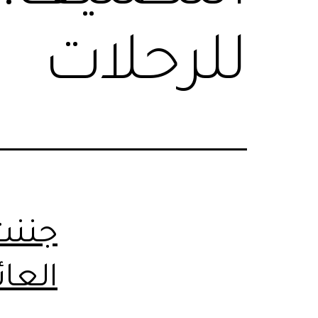
للرحلات
جننت
العائ