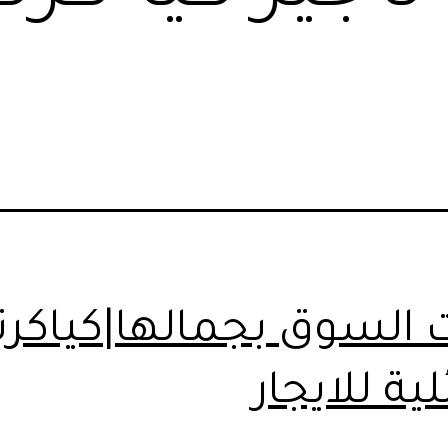
 السوق بجمالها|كياكرن
لية للايجار