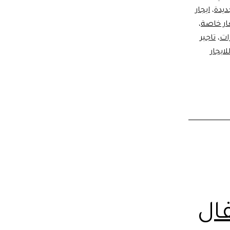
ديدة
،
ايجار
عار خاصة
،
ات
،
تاجير
لايجار
فال