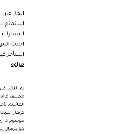
السيارات و
استأجر كيا كرن
فان
قراءة
كورية
متعد
تم النشر في
الاس
مصنف كـ
ايج
..
العائلية
،
تأجي
كرنفال للايجا
ايجار
موسوم كـ
ار
كيا
كيا كرنفال ال