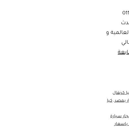
سائق 01101727711
أحدث
لعالمية و
ق المصري . 01101727711 بالتالي
ابعة
يا كرنفال
ار بمصر
،
كيا
جار سيارة
 باسعار