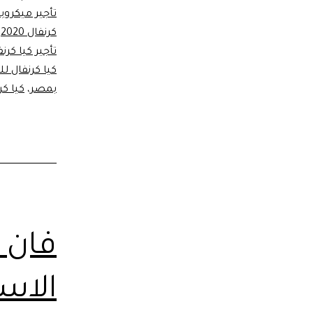
تأجير ميكروباص ت
كرنفال 2020
،
تأجير كيا كرن
كيا كرنفال 
بمصر
،
كيا كر
فان 
الاست