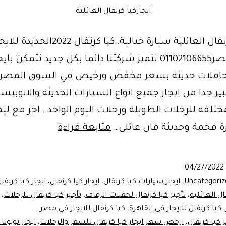
ايجاركيا كرنفال العائلية
ايجاركيا كرنفال العائلية سيارة خيالية..كيا كرنفال 2022الجدي
ليموزين مصر01102106655 تتميز شركتنا دائما بكل جديد نتمكن باي
افلات حديثة بسعر مخفض ورخيص في السوق المصري .
 جدا من ايجار جميع انواع السيارات الحديثة والاتوبي
مختلفة للرحلات الطويلة ورحلات اليوم الواحد . اجر مع لي
جننت
 فخمة وحديثة فان عائلي…
متابعة قراءة
السوق
بجمالها|
04/27/2022
كياكرنفال
Uncategoriz
،
ايجار سيارات كيا كرنفال
،
ايجار كيا كرنفال
،
ايجار كيا كرنفال 7 را
العائلية
ال العائلية
،
تأجير كيا كرنفال لحفلات الزفاف
،
تأجير كيا كرنفال للرحلات
،
،
كيا كرنفال للايجار في القاهرة
،
كيا كرنفال للايجار في مصر
للايجار
ر كيا كرنفال
،
ارخص سعر ايجار كيا كرنفال للسفر والرحلات
،
ايجار تويوتا