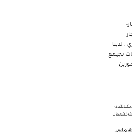
دة للايجار-
جار
 لدينا
سات بجيمع
موزين
كب
،
كيا كرنفال
 هاي اس |