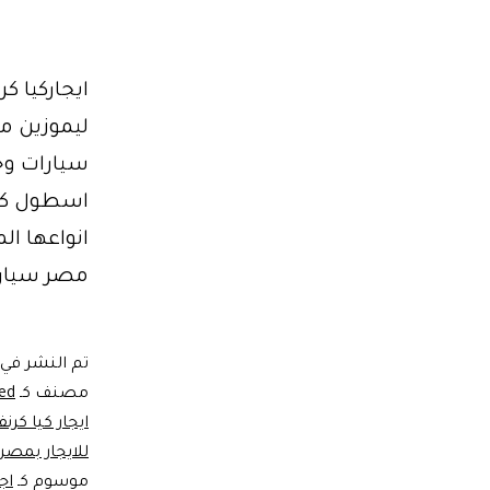
سيارات وح
اسطول كبير
انواعها ال
مصر سيارة
تم النشر في
مصنف كـ
ed
ايجار كيا كرنف
للايجار بمصر
موسوم كـ
اج