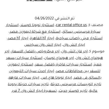
ليموزين
مصر..ايجار
تم النشر في
04/26/2022
سيارة
مصنف كـ
car rental office us
،
استئجار تويوتا كوستر
،
استئجار
للمطار
سيارة مرسيدس بسائق
،
استئجار مع شركة ليموزين مصر
،
استئجار ميني باصات سياحية
،
ايجار h1 القاهرة
،
ايجار h1 مصر
،
ايجار اتش وان
،
ايجار اتش وان سياحس
موسوم كـ
اجر فان اتش وان
،
اجر ميكروباص بافضل الاسعار
،
اجر
هيونداي اتش وان
،
اجر هيونداي توسان
،
استئجار سيارات بسعر
مميز
،
استئجار سيارات فاخرة بافضل سعر
،
استئجار ليموزين
للسفر بين محافاظات مصر
،
ايجار احدث سيارات الليموزين
بالسائق فى مصر
،
ايجار تويوتا هاي اس
،
ايجار سيارات فارهه
،
تاجير اتوبيسات مرسيدس حديثة
،
تاجير سيارات حديثة بجودة
عالية
،
تاجير كوستر حديث
،
تسعيرة ايجار اتش وان 7 فرد