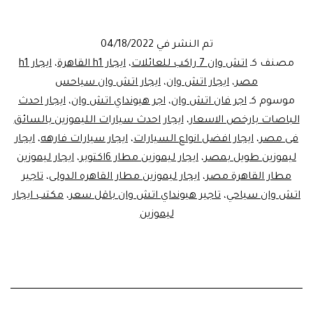
افض
انواع
تم النشر في
04/18/2022
السي
مصنف كـ
اتش وان 7 راكب للعائلات
،
ايجار h1 القاهرة
،
ايجار h1
لتوص
مصر
،
ايجار اتش وان
،
ايجار اتش وان سياحس
موسوم كـ
اجر فان اتش وان
،
اجر هيونداي اتش وان
،
ايجار احدث
المط
الباصات بارخص الاسعار
،
ايجار احدث سيارات الليموزين بالسائق
فى مصر
،
ايجار افضل انواع السيارات
،
ايجار سيارات فارهه
،
ايجار
ليموزين طويل بمصر
،
ايجار ليموزين مطار 6اكتوبر
،
ايجار ليموزين
مطار القاهرة مصر
،
ايجار ليموزين مطار القاهره الدولى
،
تاجير
اتش وان سياحي
،
تاجير هيونداي اتش وان باقل سعر
،
مكتب ايجار
ليموزين