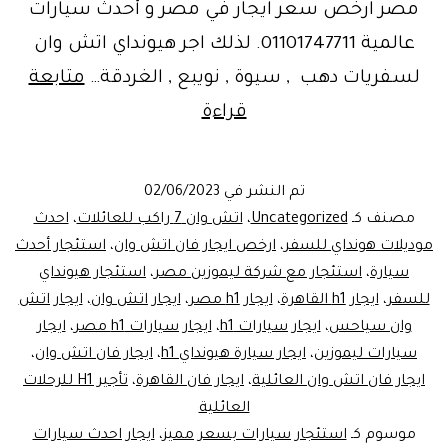
مصر ارخص سعر ايجار في مصر و أحدث سيارات
عالمية 01101747711. لذلك اجر هيونداي اتش وان
لسفريات دهب , سيوة , نويبع , الغردقة…
متابعة
ايجار
قراءة
سياراتH1
فان
تم النشر في
02/06/2023
عائلي-
مصنف كـ
Uncategorized
،
اتش وان 7 راكب للعائلات
،
احدث
Noleggio
موديلات هونداي للسفر
،
ارخص ايجار فان اتش وان
،
استئجار أحدث
سيارة
،
استئجار مع شركة ليموزين مصر
،
استئجار هيونداي
auto
للسفر
،
ايجار h1 القاهرة
،
ايجار h1 مصر
،
ايجار اتش وان
،
ايجار اتش
H1
وان سياحس
،
ايجار سيارات h1
،
ايجار سيارات h1 مصر
،
ايجار
سيارات ليموزين
،
ايجار سيارة هيونداي h1
،
ايجار فان اتش وان
،
ايجار فان اتش وان العائلية
،
ايجار فان القاهرة
،
تأجير H1 للرحلات
العائلية
موسوم كـ
استئجار سيارات بسعر مميز
،
ايجار احدث سيارات