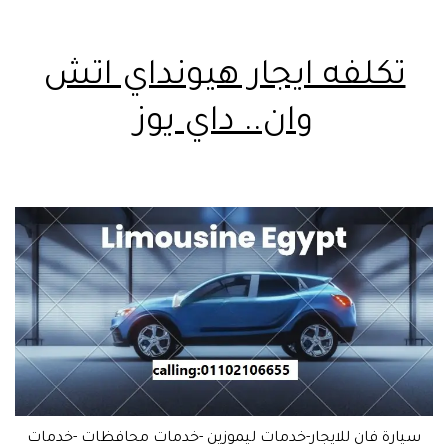
تكلفه ايجار هيونداي اتش
وان.. داي يوز
سيارة فان للايجار-خدمات ليموزين -خدمات محافظات -خدمات