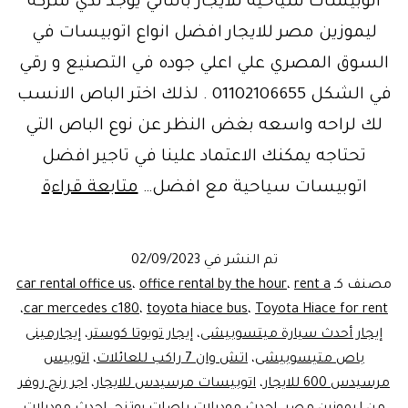
اتوبيسات سياحية للايجار بالتالي يوجد لدي شركه
ليموزين مصر للايجار افضل انواع اتوبيسات في
السوق المصري علي اعلي جوده في التصنيع و رقي
في الشكل 01102106655 . لذلك اختر الباص الانسب
لك لراحه واسعه بغض النظر عن نوع الباص التي
تحتاجه يمكنك الاعتماد علينا في تاجير افضل
ليموزي
اتوبيسات سياحية مع افضل…
متابعة قراءة
مصر-
تاجير
تم النشر في
02/09/2023
اتوبي
مصنف كـ
rent a
،
office rental by the hour
،
car rental office us
سياحي
،
car mercedes c180
،
toyota hiace bus
،
Toyota Hiace for rent
إيجار أحدث سيارة ميتسوبيشى
،
إيجار تويوتا كوستر
،
إيجارمينى
باص متيسوبيشى
،
اتش وان 7 راكب للعائلات
،
اتوبيس
مرسيدس 600 للايجار
،
اتوبيسات مرسيدس للايجار
،
اجر رنج روفر