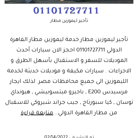
تأجير ليموزين مطار
تأجير ليموزين مطار خدمة ليموزين مطار القاهرة
الدولي 01101727711 احجز الان سيارات أحدث
الموديلات للسفر و الاستقبال بأسهل الطرق و
الاجراءات . سيارات مكيفة و موديلات حديثة لخدمة
الليموزين الى جميع محافظات مصر. لذلك ايجار
مرسيدس E200 , باجيرو ميتسوبيشي , هيونداي
توسان , كيا سبورتاج , جيب جراند شيروكي للاسقبال
مرحبًا
من مطار القاهرة الدولي…
متابعة قراءة
بكم..
استقبال