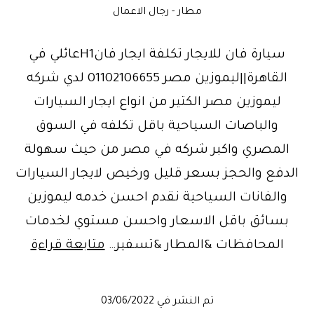
مطار - رجال الاعمال
سيارة فان للايجار تكلفة ايجار فانH1عائلي في
القاهرة||ليموزين مصر 01102106655 لدي شركه
ليموزين مصر الكتير من انواع ايجار السيارات
والباصات السياحية باقل تكلفه في السوق
المصري واكبر شركه في مصر من حيث سهولة
الدفع والحجز بسعر قليل ورخيص لايجار السيارات
والفانات السياحية نقدم احسن خدمه ليموزين
بسائق باقل الاسعار واحسن مستوي لخدمات
تكلفه
المحافظات &المطار &تسفير…
متابعة قراءة
ايجار
هيوند
تم النشر في
03/06/2022