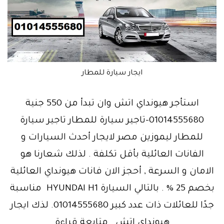
ايجار سيارة للمطار
استأجر هيونداي اتش وان تبدأ من 550 جنية
01014555680-تاجير سيارة للمطار تاجير سيارة
للمطار ليموزين مصر لايجار أحدث السيارات و
الفانات العائلية بأقل تكلفة . لذلك شعارنا هو
الامان و السرعة , أحجز الان فانات هيونداي العائلية
بخصم 25 % . بالتالي السيارة HYUNDAI H1 مناسبة
جدًا للعائلات ذات عدد كبير 01014555680. لذك ايجار
ايجار
هيونداي اتش…
متابعة قراءة