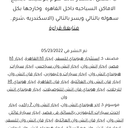
الاماكن السياحيه داخل القاهره وخارجها بكل
سهوله بالتالي ويسر بالتالي (الاسكندريه ،شرم…
جامعة
متابعة قراءة
مصر
الدولية:ايجار
تم النشر في
05/23/2022
هيونداي
مصنف كـ
استئجار هيونداي للسفر
،
ايجار h1 القاهرة
،
ايجار h1
اتش
مصر
،
ايجار اتش وان
،
ايجار اتش وان سياحس
،
ايجار سيارات
هيونداي اتش وان
،
ايجار سيارات و ليموزين
،
ايجار فان اتش وان
،
وان
ايجار فان اتش وان العائلية
،
ايجار فان القاهرة
،
ايجار هونداي H1
للرحلات
،
ايجار هونداي فان اتش للتوصيلات
،
ايجار هيونداى اتش
وان
موسوم كـ
اجر هيونداي اتش وان
،
ايجار اتش وان 7 راكب
،
ايجار
احدث سيارات الليموزين بالسائق فى مصر
،
ايجار سيارة عائلي
اتش وان
،
ايجار فان اتش وان العائلية
،
ايجار فان اتش وان للسفر
،