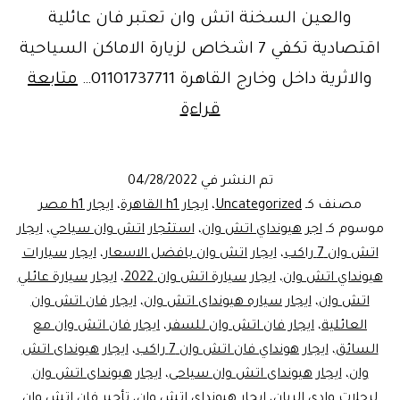
والعين السخنة اتش وان تعتبر فان عائلية
اقتصادية تكفي 7 اشخاص لزيارة الاماكن السياحية
والاثرية داخل وخارج القاهرة 01101737711…
متابعة
ايجار
قراءة
هيونداي
اتش
تم النشر في
04/28/2022
وان
مصنف كـ
Uncategorized
،
ايجار h1 القاهرة
،
ايجار h1 مصر
..للرحلات
موسوم كـ
اجر هيونداي اتش وان
،
استئجار اتش وان سياحي
،
ايجار
اتش وان 7 راكب
،
ايجار اتش وان بافضل الاسعار
،
ايجار سيارات
هيونداي اتش وان
،
ايجار سيارة اتش وان 2022
،
ايجار سيارة عائلي
اتش وان
،
ايجار سياره هيونداى اتش وان
،
ايجار فان اتش وان
العائلية
،
ايجار فان اتش وان للسفر
،
ايجار فان اتش وان مع
السائق
،
ايجار هونداي فان اتش وان 7 راكب
،
ايجار هيونداى اتش
وان
،
ايجار هيونداى اتش وان سياحى
،
ايجار هيونداى اتش وان
لرحلات وادى الريان
،
ايجار هيونداي اتش وان
،
تأجير فان اتش وان