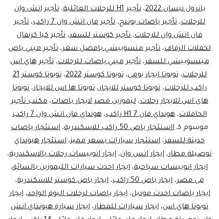
باترول نيسان 2022
،
تأجير H1 للرحلات العائلية
،
تأجير اتش وان
للرحلات
،
تأجير باصات يوتنج
،
تأجير فان اتش وان 7 راكب
،
تأجير
فان اتش وان للرحلات
،
تأجير كوستر للسفر
،
تأجير كيا كرنفال
لحفلات الزفاف
،
تأجير متسوبيشي بافضل سعر
،
تأجير ميني باص
ميتسوبيشي للسفر
،
تأجير ميني باصات للرحلات
،
تأجير هاي اس
للرحلات
،
تويوتا ايجار يومي
،
تويوتا كوستر 2022
،
تويوتا كوستر 21
راكب للرحلات
،
تويوتا كوستر للايجار
،
تويوتا ها اس للايجار
،
تويوتا
هاى اس للايجار رحلات
،
ليموزين مصر لايجار باصات
،
مكتب تأجير
الحافلات
،
هونداي فان H1 7 راكب
،
هونداي فان اتش وان 7 راكب
موسوم كـ
ااستئجار باص 50 راكب للاسكندرية
،
استئجار باصات
حديثة للسفر
،
استئجار سيارات بسعر مميز
،
استئجار هيونداي
توصيلة مطار
،
ايجار اتس وان
،
ايجار اتوبيسات رحلات بالاسكندرية
،
ايجار اتوبيسات سياحية
،
ايجار احدث سيارات الليموزين بالسائق
فى مصر
،
ايجار باص 50 راكب
،
ايجار باص كوستر للاسكندرية
،
ايجار باصات احدث موديل
،
ايجار باصات لرحلات اليوم الواحد
،
ايجار
تويوتا هاي اس
،
ايجار سيارات للمطار
،
ايجار سيارة هيونداي اتش