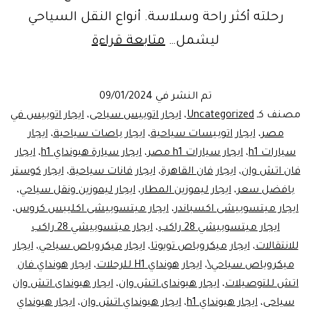
رحلته أكثر راحة وسلاسة. أنواع النقل السياحي
خدمات
ليشمل…
متابعة قراءة
تأجير
السيارات
تم النشر في
09/01/2024
للنقل
مصنف كـ
Uncategorized
،
ايجار اتوبيس سياحى
،
ايجار اتوبيس في
السياحي:
مصر
،
ايجار اتوبيسات سياحية
،
ايجار باصات سياحية
،
ايجار
سيارات h1
،
ايجار سيارات h1 مصر
،
ايجار سيارة هيونداي h1
،
ايجار
خيارات
فان اتش وان
،
ايجار فان القاهرة
،
ايجار فانات سياحية
،
ايجار كوستر
فاخرة
بافضل سعر
،
ايجار ليموزين المطار
،
ايجار ليموزين ونقل سياحي
،
لتجربة
ايجار ميتسوبيشى اكسباندر
،
ايجار ميتسوبيشى اكليبس كروس
،
ايجار ميتسوبيشي 28 راكب
،
سفر
ايجار ميتسوبيشي 28 راكب
للانتقالات
،
ايجار ميكروباص تويوتا
،
ايجار ميكروباص سياحي
،
ايجار
مميزة
ميكروباص سياحي\
،
ايجار هونداي H1 للرحلات
،
ايجار هونداي فان
اتش للتوصيلات
،
ايجار هيونداى اتش وان
،
ايجار هيونداى اتش وان
سياحى
،
ايجار هيونداي h1
،
ايجار هيونداي اتش وان
،
ايجار هيونداي