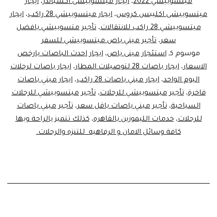
ميتسوبيشي 2022
،
ايجار ميتسوبيشى اكسباندر
،
ايجار
ميتسوبيشى اكليبس كروس
،
ايجار ميتسوبيشي 28 راكب
،
ايجار
ميتسوبيشي 28 راكب للانتقالات
،
تأجير متسوبيشي بافضل
سعر
،
تأجير ميني باص ميتسوبيشي للسفر
موسوم كـ
استئجار مينى باص
،
ايجار احدث الباصات بارخص
الاسعار
،
ايجار باصات 28 لتوصيلات المطار
،
ايجار باصات لرحلات
اليوم الواحد
،
ايجار ميني باصات 28 راكب
،
ايجار ميني باصات
فاخرة
،
تأجير ميتسوبيشي للرحلات
،
تأجير ميتسوبيشي للرحلات
السياحية
،
تأجير ميني باصات باقل سعر
،
تأجير ميني باصات
للرحلات
،
خدمات الليموزين بالقاهره
،
كذلك تتميز بالراحة وبها
كافة وسائل الامان و الرفاهيه للتنزه والرحلات.