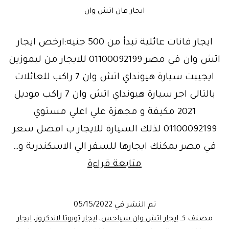
ايجار فان اتش وان
ايجار فانات عائلية تبدأ من 500 جنيه:ارخص ايجار
اتش وان في مصر 01100092199 للايجار من ليموزين
ايجيبت سيارة هيونداي اتش وان 7 راكب للعائلات
بالتالي اجر سيارة هيونداي اتش وان 7 راكب موديل
2021 مكيفة و مجهزة علي اعلي مستوي
01100092199 لذلك السيارة للايجار ب افضل سعر
في مصر يمكنك ايجارها للسفر الي الاسكندرية و…
تبدأ
متابعة قراءة
من
500
تم النشر في
05/15/2022
جنيه:ارخص
مصنف كـ
ايجار اتش وان سياحس
،
ايجار تويوتا لاندكروز
،
ايجار