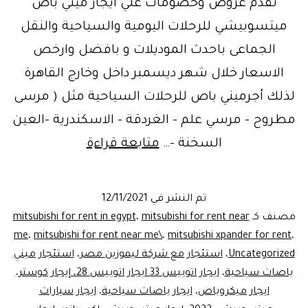
تقدم عروض وخصومات علي ايجار ميني باص
ميتسوبيشي للرحلات اليومية والسياحية والنقل
الجماعى باحدث الموديلات و بافضل وارخص
الاسعار خلال شهر ديسمبر داخل وخارج القاهرة
لذلك أجرميني باص للرحلات السياحية مثل ( مرسى
مطروح – مرسي علم – الغردقة – الاسكندرية -العين
ميني
السخنة –…
متابعة قراءة
باص
سياحى
تم النشر في
12/11/2021
ميتسوبيشي
مصنف كـ
mitsubishi for rent near
،
mitsubishi for rent in egypt
للايجار
me
،
mitsubishi for rent near me\
،
mitsubishi xpander for rent
،
Uncategorized
،
استئجار مع شركة ليموزين مصر
،
استئجار ميني
باصات سياحية
،
ايجار اتوبيس 33 ايجار اتوبيس 28، إيجار كوستر،
ايجار ميكروباص
،
ايجار باصات سياحية
،
ايجار سيارات