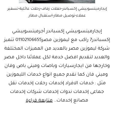
إيجارميتسوبيشي إكسباندر-حفلات زفاف-رحلات عائلية-تسفير
عملاء-توصيل مطار-استقبال مطار
إيجارميتسوبيشي إكسباندر أجرميتسوبيشي
إكسباندر7 راكب مع ليموزين مصر01102106655 تتميز
شركة ليموزين مصر بالعديد من المميزات المختلفة
والعديد لتقديم افضل خدمة لكل عملائنا داخل مصر
وخارجها من ايجارسيارات وباصات وميني باص وفان
وميني فان كما نقدم جميع انواع خدمات الليموزين
مثل : خدمات الافراد |خدمات رحلات |خدمات نقل
جماعى |خدمات ندوات |خدمات شركات |خدمات
ميتسوبيشي
مصانع |خدمات…
متابعة قراءة
إكسباندر