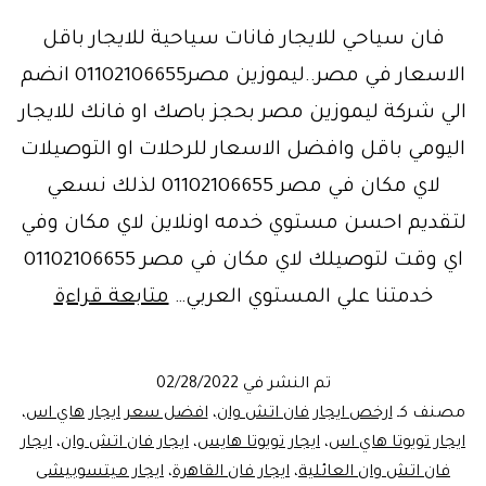
فان سياحي للايجار فانات سياحية للايجار باقل
الاسعار في مصر..ليموزين مصر01102106655 انضم
الي شركة ليموزين مصر بحجز باصك او فانك للايجار
اليومي باقل وافضل الاسعار للرحلات او التوصيلات
لاي مكان في مصر 01102106655 لذلك نسعي
لتقديم احسن مستوي خدمه اونلاين لاي مكان وفي
اي وقت لتوصيلك لاي مكان في مصر 01102106655
فان
خدمتنا علي المستوي العربي…
متابعة قراءة
عائلي
للايجار
تم النشر في
02/28/2022
للسفرو
مصنف كـ
ارخص ايجار فان اتش وان
،
افضل سعر ايجار هاي اس
،
ليموزي
ايجار تويوتا هاي اس
،
ايجار تويوتا هايس
،
ايجار فان اتش وان
،
ايجار
فان اتش وان العائلية
،
ايجار فان القاهرة
،
ايجار ميتسوبيشى
مصر