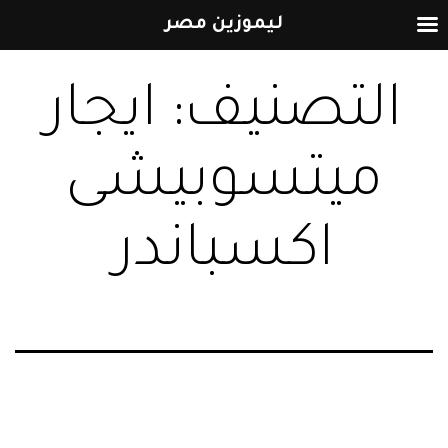
ليموزين مصر
التخطي
التصنيف:
ايجار
إلى
المحتوى
ميتسوبيشى
اكسباندر