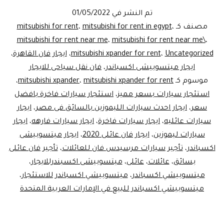
للايجار..ليموز
تم النشر في
01/05/2022
مصر
مصنف كـ
،
mitsubishi for rent in egypt
،
mitsubishi for rent
mitsubishi for rent near me
،
mitsubishi for rent near me\
،
Uncategorized
،
mitsubishi xpander for rent
،
ايجار فان القاهرة
،
ايجار ميتسوبيشى اكسباندر
،
فان نقل سياحى للايجار
موسوم كـ
mitsubishi xpander for rent
،
mitsubishi xpander
،
استئجار سيارات بسعر مميز
،
استئجار سيارات فاخرة بافضل
سعر
،
ايجار احدث سيارات الليموزين بالسائق فى مصر
،
ايجار
سيارات عائليه
،
ايجار سيارات فاخرة
،
ايجار سيارات فارهه
،
ايجار
سيارات ليموزين
،
ايجار فان عائلى 2020
،
ايجار ميتسوبيشى
اكسباندر
،
تأجير سيارات مرسيدس فان للعائلات
،
تأجير فان عائلى
بسائق
،
عائلات
،
عائلى
،
ميتسوبيشى اكسبندرللايجار
،
ميتسوبيشي اكسباندر
،
ميتسوبيشي اكسباندر للاستئجار
،
ميتسوبيشي اكسباندر للبيع في الإمارات العربية المتحدة