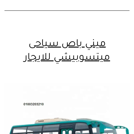
ميني باص سياحى
ميتسوبيشي للايجار