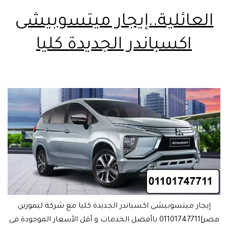
العائلية..إيجار ميتسوبيشى
اكسباندر الجديدة كليا
إيجار ميتسوبيشى اكسباندر الجديدة كليا مع شركة ليموزين
مصر|01101747711 باأفضل الخدمات و أقل الأسعار الموجودة فى