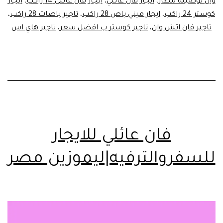
وان توصيلة مطار
،
ايجار فان عائلي
،
ايجار فان عائلي 14 راكب
،
ايجار
كوستر 24 راكب
،
ايجار ميني باص 28 راكب
،
تاجير باصات 28 راكب
،
تاجير فان اتش وان
،
تاجير كوستر ب افضل سعر
،
تاجير هاي اس
فان عائلي للايجار
للسفروالترفيه|ليموزين مصر