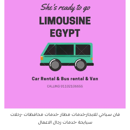
فان سياحي للايجار-خدمات مطار -خدمات محافظات -رحلات
سيايحة -خدمات رجال الاعمال