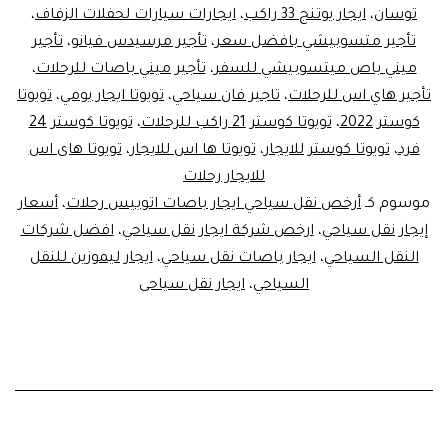
توسان
،
ايجار يوتنج 33 راكب
،
ايجارات سيارات لحفلات الزفاف
،
تأجير متسوبيشي بافضل سعر
،
تأجير مرسيدس فيانو
،
تأجير
ميني باص ميتسوبيشي للسفر
،
تأجير ميني باصات للرحلات
،
تأجير هاي اس للرحلات
،
تاجير فان سياحي
،
تويوتا ايجار يومي
،
تويوتا
كوستر 2022
،
تويوتا كوستر 21 راكب للرحلات
،
تويوتا كوستر 24
فرد
،
تويوتا كوستر للايجار
،
تويوتا ها اس للايجار
،
تويوتا هاى اس
للايجار رحلات
موسوم كـ
أرخص نقل سياحي ايجار باصات اتوبيس رحلات
،
أسعار
إيجار نقل سياحي
،
ارخص شركة ايجار نقل سياحي
،
افضل شركات
النقل السياحي
،
ايجار باصات نقل سياحي
،
ايجار ليموزين للنقل
السياحي
،
ايجار نقل سياحى