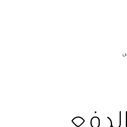
ن
الدفع