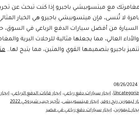
امرتك مع ميتسوبيشي باجيرو إذا كنت تبحث عن تجربة
مرة لا تُنسى، فإن ميتسوبيشي باجيرو هي الخيار المثالي
 السيارة من أفضل سيارات الدفع الرباعي في السوق، 
والأداء العالي، مما يجعلها مثالية للرحلات البرية والمغا
تميز باجيرو بتصميمها القوي والمتين، مما يتيح لها…
مت
ات
08/26/2024
Uncategoriz
،
ايجار سيارات دفع رباعي
،
ايجار فانات الدفع الرباعي
،
ايجار 
ار ليموزين رنج روفر
،
ايجار ميتسوبيشى
،
تأجير جيب شيروكي 2022
يجار_ليموزين
،
ايجار سيارات دفع رباعي في مصر
وبيشي
و