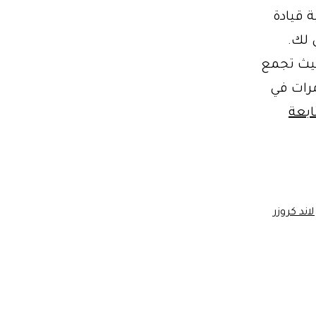
 قيادة
 لك.
حيث تجمع
مرات في
ابعة
لاند كروزر