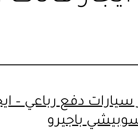
 سيارات دفع رباعي – ايج
وبيشي باجيرو