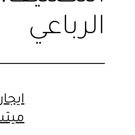
الرباعي
ايجار
ميتس