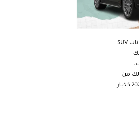
فانات SUV للايجار ايجار ميتسوبيشي باجيرو بأقل سعر استئجار فانات SUV
لك
،
لك من
بين هذه الفانات القوية والموثوقة يأتي فان ميتسوبيشي باجيرو 2022 كخيار