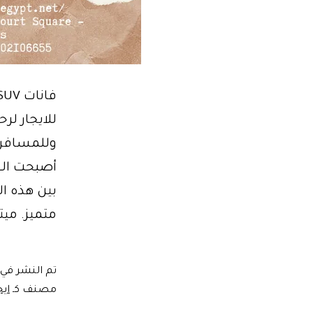
للايجار لر
وللمسافري
أصبحت الف
متميز. م
تم النشر في
مصنف كـ
ايج