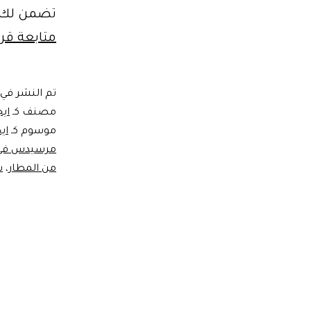
تضمن لك ال
متابعة قرا
تم النشر في
مصنف كـ
اي
موسوم كـ
اي
مرسيدس في م
من المطار
،
س