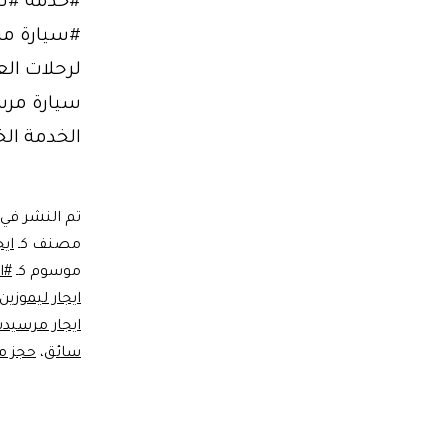
#خدمة #ليم
لرحلات الع
سيارة مرس
الخدمة الخي
تم النشر في
مصنف كـ
اي
موسوم كـ
#ا
ايجار ليموز
ايجار مرسيد
سائق
،
حجز م