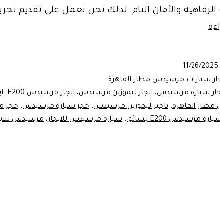
رفاهية والأمان التام. لذلك نحن نعمل على تقديم تجرب
مرسيدس
ءة
E200
للايجار
11/26/2025
بسائق
جار سيارات مرسيدس مطار القاهرة
لخدمات
جار سيارة مرسيدس
،
ايجار ليموزين مرسيدس
،
ايجار مرسيدس E200
،
اي
طار القاهرة
،
تاجير ليموزين مرسيدس
،
حجز سيارة مرسيدس
،
حجز 
ليموزين
يارة مرسيدس E200 بسائق
،
سيارة مرسيدس للايجار
،
مرسيدس للايج
المطار
|
01102106655