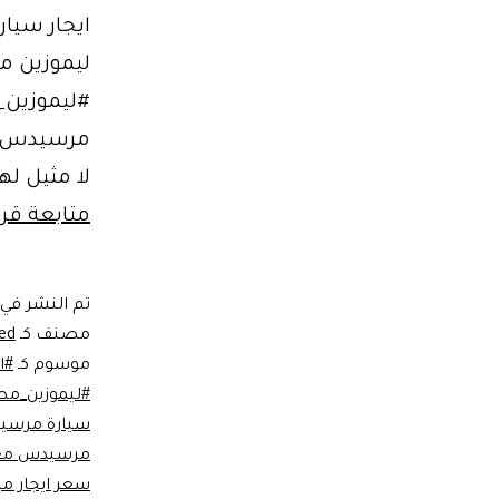
ليموزين م
#ليموزين_
مرسيدس خيا
لا مثيل له
متابعة قرا
تم النشر في
مصنف كـ
ed
موسوم كـ
#ا
#ليموزين_مطا
سيارة مرس
مرسيدس مع
سعر ايجار 