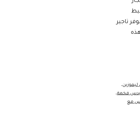
ار
0 عند التخطيط
وفر تاجير
هذه
ليموزين
،
يدس فخمة
،
دس مع