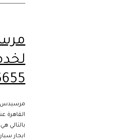
لخدم
6655
القاهرة عن
بالتالي ه