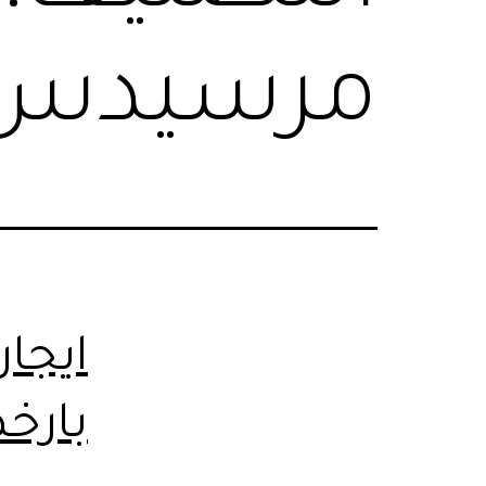
مرسيدس م
ايجا
بارخ