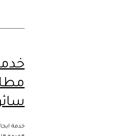
خدمة
مطار 
سائق (02106655
خدمة ايجا