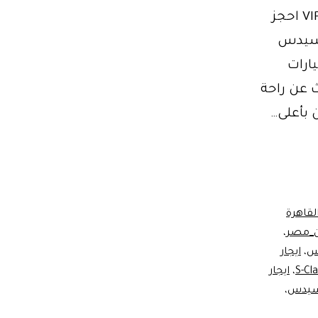
ايجار سيارة مرسيدس بالسائق ايجار سيارة مرسيدس مع سائق VIP احجز
رسيدس
ارات
ث عن راحة
 بأعلى…
قاهرة
ن_مصر
،
اس
،
ايجار
،
ايجار
رسيدس
،