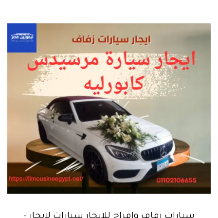
سيارات زفاف وافراح للايجار سيارات لايجار –