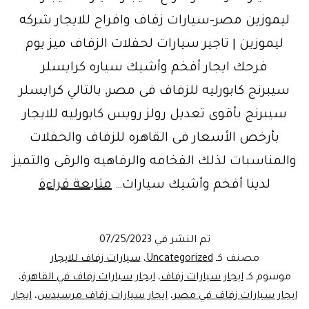
ليموزين مصر-سيارات زفاف وافراح للايجار شركه
ليموزين | تاجير سيارات لحفلات الزفاف ميز يوم
فرحك ايجار أفخم وأشيك سياره كرايسلر
سيبرنج كابورليه للزفاف فى مصر, بالتالي كرايسلر
سيبرنج بأقوى تعديل رولز رويس كابورليه للايجار
بأرخص الأسعار فى القاهره للزفاف والحفلات
والمناسبات لذلك الفخامه والرفاهيه والرقى والتميز
سيارات
لدينا أفخم وأشيك سيارات…
متابعة قراءة
زفاف
للايجار
تم النشر في
07/25/2023
في
مصنف كـ
Uncategorized
،
سيارات زفاف للايجار
مدينة
موسوم كـ
ايجار سيارات زفاف
،
ايجار سيارات زفاف في القاهرة
،
ايجار سيارات زفاف في مصر
،
ايجار سيارات زفاف مرسيدس
،
ايجار
نصر *01102106655*