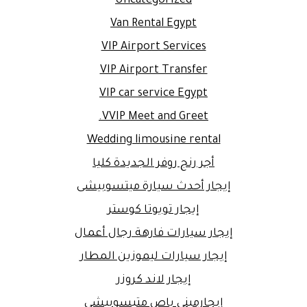
Uncategorized
Van Rental Egypt
VIP Airport Services
VIP Airport Transfer
VIP car service Egypt
VVIP Meet and Greet.
Wedding limousine rental
أجر رنج روفر الجديدة كليا
إيجار أحدث سيارة ميتسوبيشى
إيجار تويوتا كوستر
إيجار سيارات فارهة رجال أعمال
إيجار سيارات ليموزين المطار
إيجار لاند كروزر
إيجارمينى باص متيسوبيشى