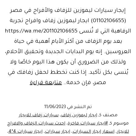
إيجار سيارات ليموزين للزفاف والأفراح في مصر
(01102106655) ايجار ليموزين زفاف وافراح تجربة
الرفاهية التي لا تُنسى https://wa.me/201102106655
يعد يوم الزفاف من أكثر الأيام أهمية في حياة
العروسين. إنه يوم البدايات الجديدة وتحقيق الأحلام،
ولذلك من الضروري أن يكون هذا اليوم خاصًا ولا
يُنسى بكل تأكيد. إذا كنت تخطط لحفل زفافك في
ايجار
مصر، فإن خدمة…
متابعة قراءة
ليموزين
زفاف
تم النشر في
11/06/2023
وافراح
مصنف كـ
ايجار ليموزين زفاف
،
سيارات زفاف للايجار
موسوم كـ
#ايجار سيارات فاخرة
،
احدث سيارات الزفاف والافراح
للايجار
،
اسعار ايجار السيارات
،
ايجار سيارات
،
ايجار سيارات 4*4
،