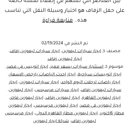
بين العناصر التي تسهم في إضفاء لمسة خاصة
على حفل الزفاف هو اختيار وسيلة النقل التي تناسب
تاجير
هذه…
متابعة قراءة
افخم
سيارات
تم النشر في
02/19/2024
مرسيدس
مصنف كـ
ايجار سيارات ليموزين
،
ايجار سيارات ليموزين زفاف
،
ليموزين
ايجار ليموزين زفاف
موسوم كـ
استئجار سيارات بسعر مميز
،
ايجار اتوبيس في مصر
،
زفاف
ايجار اتوبيسات سياحية
،
ايجار احدث الباصات بارخص الاسعار
،
ايجار باصات لرحلات اليوم الواحد
،
ايجار سيارات ليموزين
،
ايجار
سيارات ليموزين زفاف
،
ايجار سيارات مرسيدس
،
ايجار ليموزين
،
ايجار ليموزين القاهرة
،
ايجار ليموزين زفاف
،
ايجار ليموزين فاخر
،
ايجار ليموزين في مصر
،
ايجار ليموزين مرسيدس
،
ايجار ليموزين
مطار 6اكتوبر
،
ايجار ليموزين مطار القاهره الدولى
،
ايجار مرسيدس
ليموزين زفاف
،
شركة ايجار ليموزين