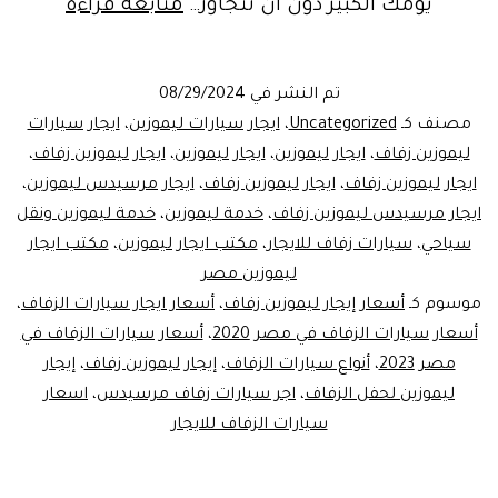
ايجار
يومك الكبير دون أن تتجاوز…
متابعة قراءة
سيارات
زفاف
تم النشر في
08/29/2024
اقتصادي
مصنف كـ
Uncategorized
،
ايجار سيارات ليموزين
،
ايجار سيارات
:احتفل
ليموزين زفاف
،
ايجار ليموزين
،
ايجار ليموزين
،
ايجار ليموزين زفاف
،
ايجار ليموزين زفاف
،
ايجار ليموزين زفاف
،
ايجار مرسيدس ليموزين
،
بزفافك
ايجار مرسيدس ليموزين زفاف
،
خدمة ليموزين
،
خدمة ليموزين ونقل
باناقه
سياحي
،
سيارات زفاف للايجار
،
مكتب ايجار ليموزين
،
مكتب ايجار
وبتكلفه
ليموزين مصر
موسوم كـ
أسعار إيجار ليموزين زفاف
،
أسعار ايجار سيارات الزفاف
،
منخفض
أسعار سيارات الزفاف في مصر 2020
،
أسعار سيارات الزفاف في
مصر 2023
،
أنواع سيارات الزفاف
،
إيجار ليموزين زفاف
،
إيجار
ليموزين لحفل الزفاف
،
اجر سيارات زفاف مرسيدس
،
اسعار
سيارات الزفاف للايجار