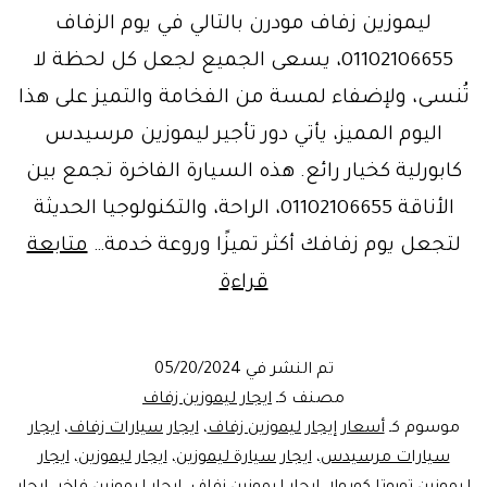
ليموزين زفاف مودرن بالتالي في يوم الزفاف
01102106655، يسعى الجميع لجعل كل لحظة لا
تُنسى، ولإضفاء لمسة من الفخامة والتميز على هذا
اليوم المميز، يأتي دور تأجير ليموزين مرسيدس
كابورلية كخيار رائع. هذه السيارة الفاخرة تجمع بين
الأناقة 01102106655، الراحة، والتكنولوجيا الحديثة
لتجعل يوم زفافك أكثر تميزًا وروعة خدمة…
متابعة
خدمة
قراءة
استئجار
ليموزين
تم النشر في
05/20/2024
لحفلات
مصنف كـ
ايجار ليموزين زفاف
الزفاف
موسوم كـ
أسعار إيجار ليموزين زفاف
،
ايجار سيارات زفاف
،
ايجار
سيارات مرسيدس
،
ايجار سيارة ليموزين
،
ايجار ليموزين
،
ايجار