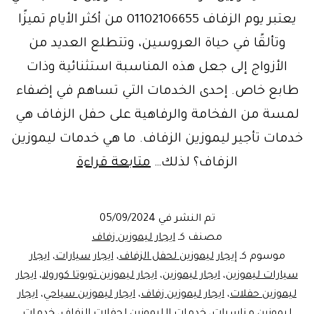
يعتبر يوم الزفاف 01102106655 من أكثر الأيام تميزًا
وتألقًا في حياة العروسين، وتتطلع العديد من
الأزواج إلى جعل هذه المناسبة استثنائية وذات
طابع خاص. إحدى الخدمات التي تساهم في إضفاء
لمسة من الفخامة والرفاهية على حفل الزفاف هي
خدمات تأجير ليموزين الزفاف. ما هي خدمات ليموزين
افضل
الزفاف؟ لذلك…
متابعة قراءة
خدمات
ايجار
تم النشر في
05/09/2024
ليموزين
مصنف كـ
ايجار ليموزين زفاف
زفاف
موسوم كـ
إيجار ليموزين لحفل الزفاف
،
ايجار سيارات
،
ايجار
سيارات ليموزين
،
ايجار ليموزين
،
ايجار ليموزين تويوتا كورولا
،
ايجار
ليموزين حفلات
،
ايجار ليموزين زفاف
،
ايجار ليموزين سياحي
،
ايجار
ليموزين مناسبات
،
خدمات الليموزين لحفلات الزفاف
،
خدمات