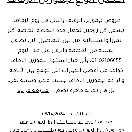
أفضل أنواع ليموزين الزفاف
عروض ليموزين الزفاف بالتالي في يوم الزفاف،
يسعى كل زوجين لجعل هذه اللحظة الخاصة أكثر
تميزًا واستثنائية. من بين التفاصيل التي تضفي
لمسة من الفخامة والرقي على هذا اليوم
01102106655، يأتي خيار استئجار ليموزين الزفاف
كواحد من أفضل الخيارات التي تجمع بين الأناقة
والراحة. ليموزين الزفاف ليست مجرد وسيلة نقل،
أفضل
بل هي تجربة فاخرة تضفي…
متابعة قراءة
أنواع
ليموزين
تم النشر في
08/14/2024
الزفاف
مصنف كـ
ايجار سيارات زفاف
،
ايجار ليموزين زفاف
موسوم كـ
ايجار ليموزين
،
ايجار ليموزين استرتش
،
ايجار ليموزين