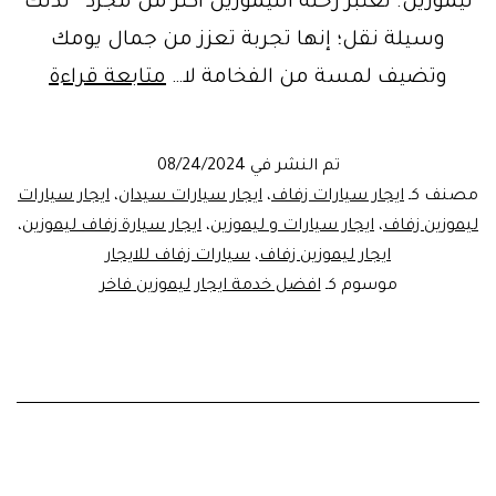
ليموزين. تعتبر رحلة الليموزين أكثر من مجرد لذلك
وسيلة نقل؛ إنها تجربة تعزز من جمال يومك
اجعل
وتضيف لمسة من الفخامة لا…
متابعة قراءة
يوم
زفافك
تم النشر في
08/24/2024
مميزًا:
مصنف كـ
ايجار سيارات زفاف
،
ايجار سيارات سيدان
،
ايجار سيارات
استئج
ليموزين زفاف
،
ايجار سيارات و ليموزين
،
ايجار سيارة زفاف ليموزين
،
ايجار ليموزين زفاف
،
سيارات زفاف للايجار
ليموز
موسوم كـ
افضل خدمة ايجار ليموزين فاخر
لرحلة
فاخرة
لا
تُنسى