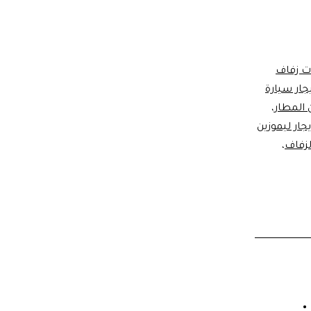
ات زفاف
يجار سيارة
ن المطار
،
يجار ليموزين
لزفاف
،