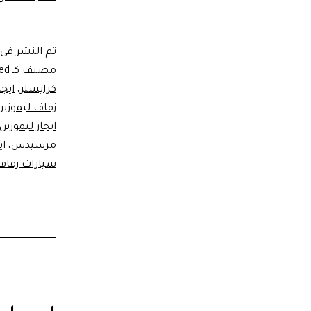
تم النشر في
مصنف كـ
ed
كرايسلر
،
ايج
زفاف ليموزين
ايجار ليموزين
مرسيدس
،
اي
سيارات زفاف 