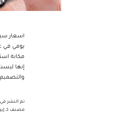
يومي في عا
مكانة استث
إنها ليست 
والتصميم 
تم النشر في
مصنف كـ
ايج