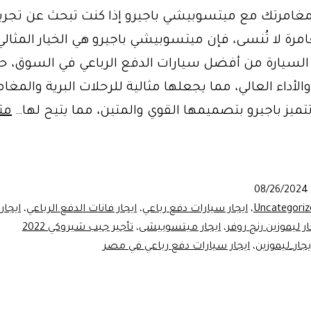
امرتك مع ميتسوبيشي باجيرو إذا كنت تبحث عن تجربة
مرة لا تُنسى، فإن ميتسوبيشي باجيرو هي الخيار المثالي
 السيارة من أفضل سيارات الدفع الرباعي في السوق، 
والأداء العالي، مما يجعلها مثالية للرحلات البرية والمغا
تميز باجيرو بتصميمها القوي والمتين، مما يتيح لها…
مت
ات
08/26/2024
Uncategoriz
،
ايجار سيارات دفع رباعي
،
ايجار فانات الدفع الرباعي
،
ايجار 
ار ليموزين رنج روفر
،
ايجار ميتسوبيشى
،
تأجير جيب شيروكي 2022
يجار_ليموزين
،
ايجار سيارات دفع رباعي في مصر
وبيشي
و