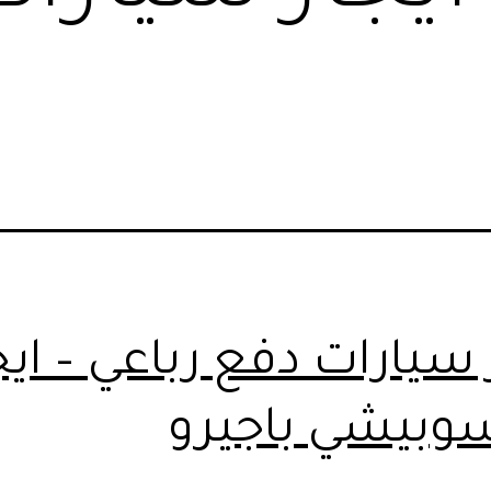
 سيارات دفع رباعي – ايج
وبيشي باجيرو