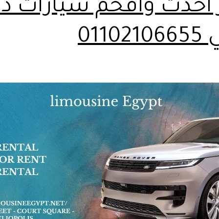
ر احدث وافخم سيارات د
01102