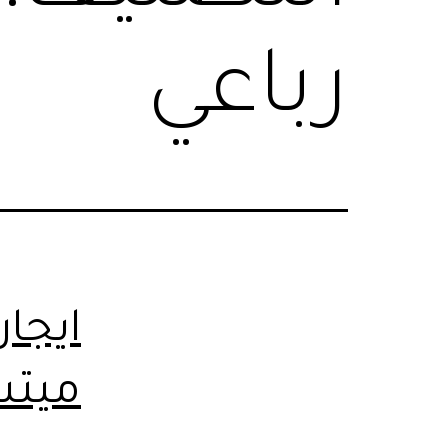
رباعي
ايجار
ميتس