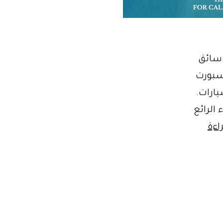
مع سائق
 سبورت
يارات.
الرائع
ايجار
اءة
احدث
وافخم
سيارات
دفع
رباعي