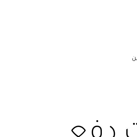
ن
ت دفع