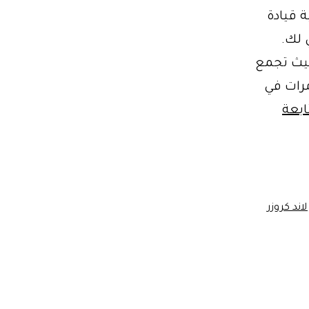
 قيادة
 لك.
حيث تجمع
مرات في
ابعة
لاند كروزر