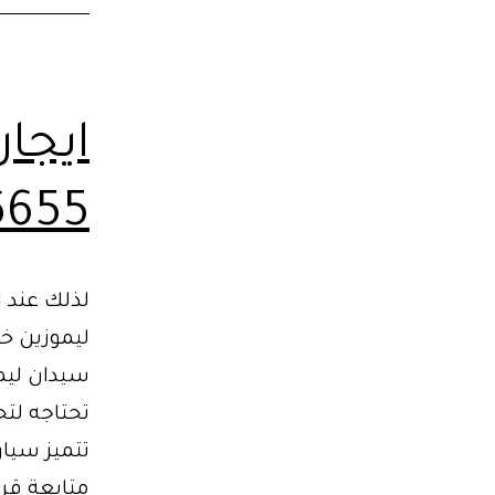
ايجا
6655
لذلك عند ا
ليموزين خيا
سيدان ليم
تحتاجه لت
تتميز سيا
متابعة قرا