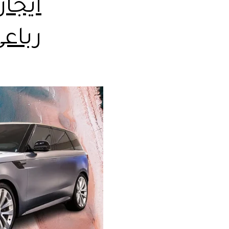
ايجا
رباعي 106655