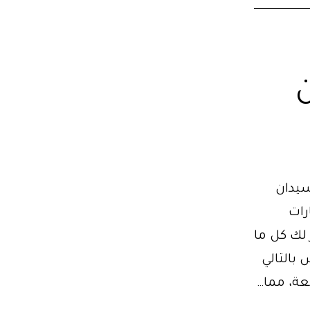
سيدان
ارات
لك كل ما
بالتالي
عة، مما…