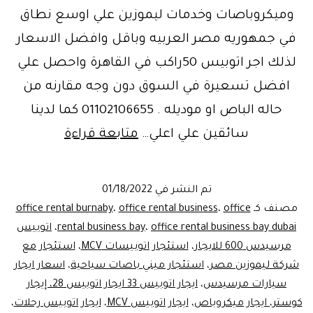
وميكروباصات وخدمات ليموزين علي اوسع نطاق
في جمهوريه مصر العربيه وباقل وافضل الاسعار
لذلك اجر اتوبيس 50راكب في القاهرة واحصل علي
افضل تسعيرة في السوق دون وجه مقارنه من
حاله الباص او موديله . 01102106655 كما لدينا
افضل
سائقين علي اعلي…
متابعة قراءة
ليموزين
تم النشر في
01/18/2022
مصر
مصنف كـ
office
،
office rental business
،
office rental burnaby
office rental business bay dubai
،
rental business bay
،
اتوبيس
مرسيدس 600 للايجار
،
استئجار اتوبيسات MCV
،
استئجار مع
شركة ليموزين مصر
،
استئجار ميني باصات سياحية
،
اسعار ايجار
سيارات مرسيدس
،
ايجار اتوبيس 33 ايجار اتوبيس 28، إيجار
كوستر، ايجار ميكروباص
،
ايجار اتوبيس MCV
،
ايجار اتوبيس رحلات
،