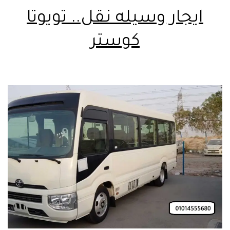
ايجار وسيله نقل.. تويوتا
كوستر