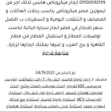
01100092199 ايجار ميكروباص هايس لذلك اجر من
ليموزين مصر ميكروباص يناسب رحلات العائلات و
المصايف و التنقلات اليومية و السفريات ب افضل
سعر للايجار في مصر ايجار سيارة خيالية تناسب
توصيلات المطار و استقبال المطار من مطار
القاهرة و برج العرب و غيرها يمكنك ايجارها لزيارة…
للايجار
متابعة قراءة
هاي
اس
تم النشر في
04/19/2022
بسعر
مصنف كـ
إيجار تويوتا كوستر
،
اتش وان 7 راكب للعائلات
،
اتوبيس
خيالي
مرسيدس 600 للايجار
،
احدث موديلات باصات يوتنج
،
احدث
موديلات هونداي للسفر
،
ارخص ايجار فان اتش وان
،
استئجار
في
اتوبيسات MCV
،
استئجار تويوتا كوستر
،
استئجار مع شركة
العيد
ليموزين مصر
،
استئجار ميني باصات سياحية
،
استئجار هيونداي