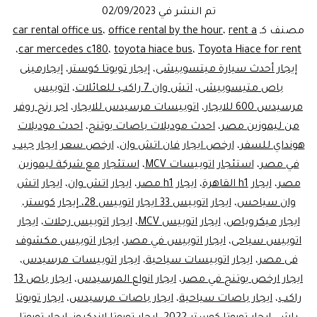
تاجير
تم النشر في
02/09/2023
اتوبي
مصنف كـ
rent a
،
office rental by the hour
،
car rental office us
سياحي
،
car mercedes c180
،
toyota hiace bus
،
Toyota Hiace for rent
إيجار أحدث سيارة ميتسوبيشى
،
إيجار تويوتا كوستر
،
إيجارمينى
باص متيسوبيشى
،
اتش وان 7 راكب للعائلات
،
اتوبيس
مرسيدس 600 للايجار
،
اتوبيسات مرسيدس للايجار
،
اجر رنج روفر
من ليموزين مصر
،
احدث موديلات باصات يوتنج
،
احدث موديلات
هونداي للسفر
،
ارخص ايجار فان اتش وان
،
ارخص سعر ايجار جيب
في مصر
،
استئجار اتوبيسات MCV
،
استئجار مع شركة ليموزين
مصر
،
ايجار h1 القاهرة
،
ايجار h1 مصر
،
ايجار اتش وان
،
ايجار اتش
وان سياحس
،
ايجار اتوبيس 33 ايجار اتوبيس 28، إيجار كوستر،
ايجار ميكروباص
،
ايجار اتوبيس MCV
،
ايجار اتوبيس رحلات
،
ايجار
اتوبيس سياحى
،
ايجار اتوبيس في مصر
،
ايجار اتوبيس مكشوف
فى مصر
،
ايجار اتوبيسات سياحية
،
ايجار اتوبيسات مرسيدس
،
ايجار ارخص يوتنج في مصر
،
ايجار انواع المرسيدس
،
ايجار باص 13
راكب
،
ايجار باصات سياحية
،
ايجار باصات مرسيدس
،
ايجار تويوتا