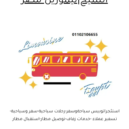
الشيخ|ليموزين مصر
استئجراتوبيس سياحةوسفر-رحلات سياحية-سفر وسياحية-
تسفير عملاء -خدمات زفاف-توصيل مطار-استقبال مطار