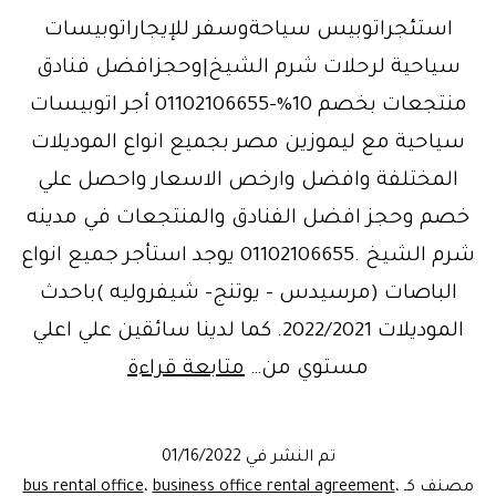
استئجراتوبيس سياحةوسفر للإيجاراتوبيسات
سياحية لرحلات شرم الشيخ|وحجزافضل فنادق
منتجعات بخصم 10%-01102106655 أجر اتوبيسات
سياحية مع ليموزين مصر بجميع انواع الموديلات
المختلفة وافضل وارخص الاسعار واحصل علي
خصم وحجز افضل الفنادق والمنتجعات في مدينه
شرم الشيخ .01102106655 يوجد استأجر جميع انواع
الباصات (مرسيدس – يوتنج- شيفروليه )باحدث
الموديلات 2022/2021. كما لدينا سائقين علي اعلي
اتوبيس
مستوي من…
متابعة قراءة
للايجارلرحلات
شرم
تم النشر في
01/16/2022
الشيخ|
مصنف كـ
،
business office rental agreement
،
bus rental office