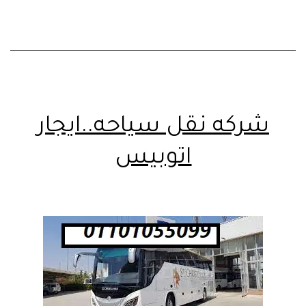
شركه نقل سياحه..ايجار
اتوبيس