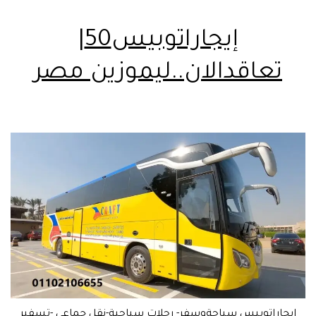
إيجاراتوبيس50|
تعاقدالان..ليموزين مصر
إيجاراتوبيس سياحةوسفر- رحلات سياحية-نقل جماعي -تسفير