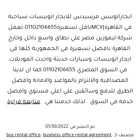
ايجاراتوبيس مرسيدس للايجار اتوبيسات سياحية
في القاهرة|MCVباقل تسعيرة01102106655 تعمل
شركة ليموزين مصر علي نطاق واسع داخل وخارج
القاهرة بافضل تسعيرة في الجمهورية كلها في
ايجار اتوبيسات وسيارات حديثة واحدث الموديلات
في السوق المصري.01102106655 كما ان لدينا
المصداقية والالتزام بالمواعيد والامانة وافضل
الطرق للدفع وسائقين علي اعلي مستوي وافضل
الس
خدمة في السوق . لذلك خدمتنا هي…
متابعة قراءة
إيج
في
تم النشر في
01/30/2022
مصر
مصنف كـ
،
business office rental agreement
،
bus rental office