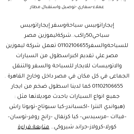
عملاء-سفاري -توصيل واستقبال مطار
إيجاراتوبيس سياحةوسفر إيجاراتوبيس
سياحي50راكب..شركةليموزين مصر
للسياحةوالسفر01102106655 تعمل شركة ليموزين
مصر علي تقديم اكبراسطول من السيارات
والاتوبيسات للايجار للسياحة والسفر والتنقل
الجماعى في كل مكان في مصر داخل وخارج القاهرة .
01102106655 كما لدينا اسطول ضخم من ايجار
جميع انواع السيارات باحدث موديلاتها مثل :
(هيواندي النترا -اكسباندر-كيا سبوتاج-تويوتا راش
-فياات -مرسيدس- كيا كرنفال -رانج روفر-توسان-
كورلا-كرولاز-جراند شيروكي…
متابعة قراءة