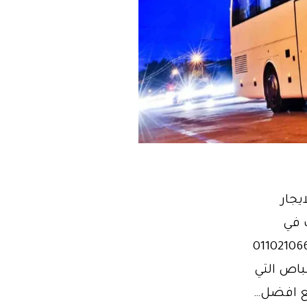
حية للايجار
 في
ي اعلي جوده في التصنيع و رقي في الشكل 01102106655
باص التي
مع افضل…