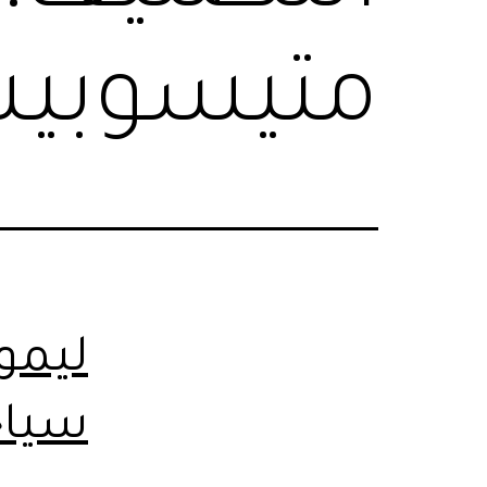
متيسوبي
ليمو
سياح