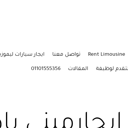
Rent Limousine
تواصل معنا
ايجار سيارات ليموزي
لتقدم لوظيفة
المقالات
01101555356
إيجارمينى ب