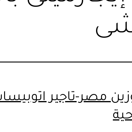
شى
زين مصر-تاجير اتوبيسا
ية