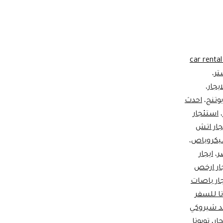
car rental
تر
،
،
وتنج
،
احدث
،
استئجار
جار اتش
،
ر
،
ايجار
ار ارخص
جار باصات
تا للسفر
ند شيروكي
جار
،
تويوتا