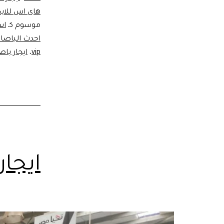
هاى اس للايج
موسوم كـ
اس
احدث الباصا
vip
،
ايجار باص
ايجار اتو