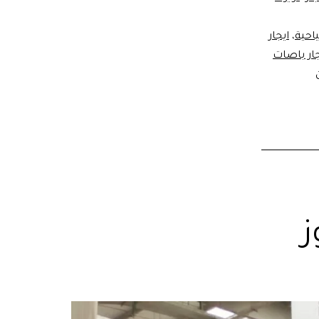
احية
،
ايجار
جار باصات