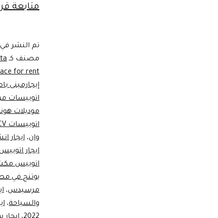
متابعة قرا
تم النشر في
مصنف كـ
ta
ace for rent
إيجارمينى ب
اتوبيسات مر
موديلات هون
اتوبيسات MCV
وان
،
ايجار ا
ايجار اتوبيس CV
اتوبيس مك
يوتنج في مص
مرسيدس
،
اي
والسياحة
،
اي
2022
،
ايجار س