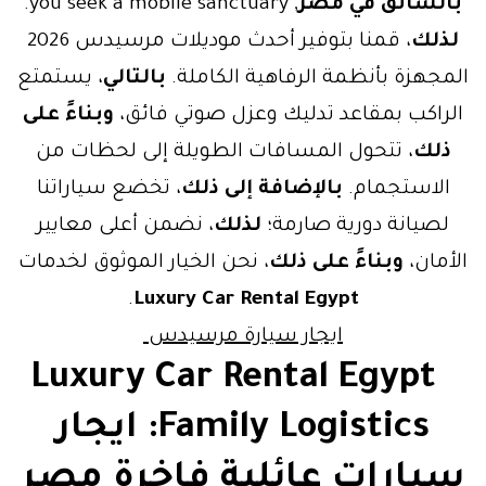
بالسائق في مصر
, you seek a mobile sanctuary.
لذلك
، قمنا بتوفير أحدث موديلات مرسيدس 2026
المجهزة بأنظمة الرفاهية الكاملة.
بالتالي
، يستمتع
الراكب بمقاعد تدليك وعزل صوتي فائق،
وبناءً على
ذلك
، تتحول المسافات الطويلة إلى لحظات من
الاستجمام.
بالإضافة إلى ذلك
، تخضع سياراتنا
لصيانة دورية صارمة؛
لذلك
، نضمن أعلى معايير
الأمان،
وبناءً على ذلك
، نحن الخيار الموثوق لخدمات
.
Luxury Car Rental Egypt
ايجار سيارة مرسيدس
Luxury Car Rental Egypt
Family Logistics: ايجار
سيارات عائلية فاخرة مصر