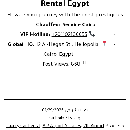
Rental Egypt
Elevate your journey with the most prestigious
.
Chauffeur Service Cairo
VIP Hotline:
+201102106655
Global HQ:
12 Al-Hegaz St., Heliopolis,
Cairo, Egypt.
Post Views:
868
تم النشر في
01/29/2026
بواسطة
suuhaila
مصنف كـ
VIP Airport
،
VIP Airport Services
،
Luxury Car Rental