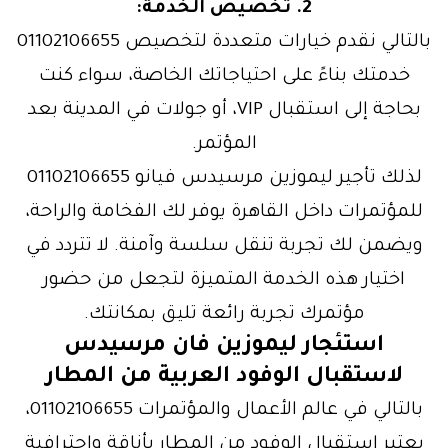
2. تخصيص الخدمة:
بالتالي نقدم خيارات متعددة لتخصيص 01102106655
خدمتك بناءً على احتياجاتك الخاصة، سواء كنت
بحاجة إلى استقبال VIP، أو جولات في المدينة بعد
المؤتمر.
لذلك تأجير ليموزين مرسيدس فيانو 01102106655
للمؤتمرات داخل القاهرة يوفر لك الفخامة والراحة،
ويضمن لك تجربة تنقل سلسة وآمنة. لا تتردد في
اختيار هذه الخدمة المتميزة لتجعل من حضور
مؤتمرك تجربة رائعة تليق بمكانتك.
استئجار ليموزين فان مرسيدس
لاستقبال الوفود العربية من المطار
بالتالي في عالم الأعمال والمؤتمرات 01102106655،
يعتبر استقبال الوفود من المطار بأناقة واحترافية