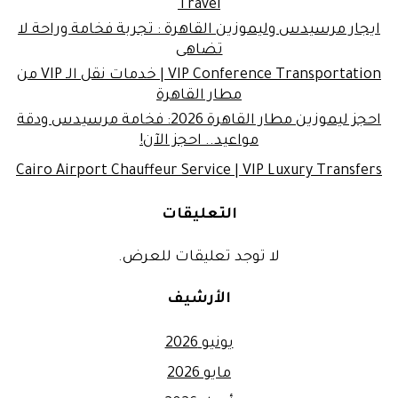
Travel
ايجار مرسيدس وليموزين القاهرة : تجربة فخامة وراحة لا
تضاهى
VIP Conference Transportation | خدمات نقل الـ VIP من
مطار القاهرة
احجز ليموزين مطار القاهرة 2026: فخامة مرسيدس ودقة
مواعيد.. احجز الآن!
Cairo Airport Chauffeur Service | VIP Luxury Transfers
التعليقات
لا توجد تعليقات للعرض.
الأرشيف
يونيو 2026
مايو 2026