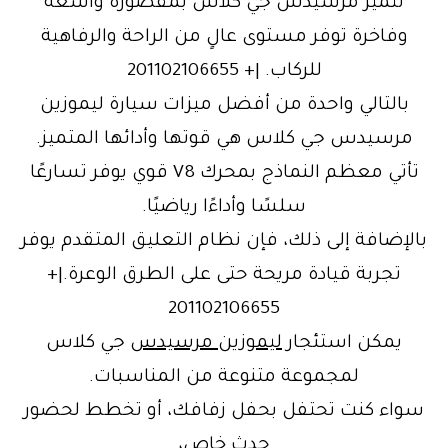
تتميز مرسيدس جي كلاس بمقصورة واسعة
وفاخرة توفر مستوى عالٍ من الراحة والرفاهية
للركاب. |+ 201102106655
بالتالي واحدة من أفضل ميزات سيارة ليموزين
مرسيدس جي كلاس هي قوتها وأدائها المتميز.
تأتي معظم النماذج بمحرك V8 قوي يوفر تسارعًا
سلسًا وأداءًا رياضيًا.
بالإضافة إلى ذلك، فإن نظام التعليق المتقدم يوفر
تجربة قيادة مريحة حتى على الطرق الوعرة.|+
201102106655
يمكن استئجار
ليموزين مرسيدس
جي كلاس
لمجموعة متنوعة من المناسبات.
سواء كنت تحتفل بحفل زفافك، أو تخطط لحضور
حدث خاص،