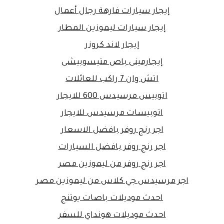
إيجار سيارات فارهة رجال أعمال
إيجار سيارات ليموزين المطار
إيجار لاند كروزر
إيجارمينى باص متيسوبيشى
اتش وان 7 راكب للعائلات
اتوبيس مرسيدس 600 للايجار
اتوبيسات مرسيدس للايجار
اجر رنج روفر بافضل الاسعار
اجر رنج روفر بافضل السيارات
اجر رنج روفر من ليموزين مصر
اجر مرسيدس جي كلاس من ليموزين مصر
احدث موديلات باصات يوتنج
احدث موديلات هونداي للسفر