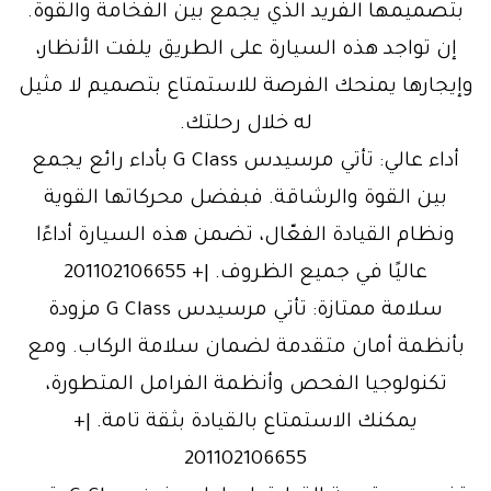
بتصميمها الفريد الذي يجمع بين الفخامة والقوة.
إن تواجد هذه السيارة على الطريق يلفت الأنظار،
وإيجارها يمنحك الفرصة للاستمتاع بتصميم لا مثيل
له خلال رحلتك.
أداء عالي: تأتي مرسيدس G Class بأداء رائع يجمع
بين القوة والرشاقة. فبفضل محركاتها القوية
ونظام القيادة الفعّال، تضمن هذه السيارة أداءًا
عاليًا في جميع الظروف. |+ 201102106655
سلامة ممتازة: تأتي مرسيدس G Class مزودة
بأنظمة أمان متقدمة لضمان سلامة الركاب. ومع
تكنولوجيا الفحص وأنظمة الفرامل المتطورة،
يمكنك الاستمتاع بالقيادة بثقة تامة. |+
201102106655