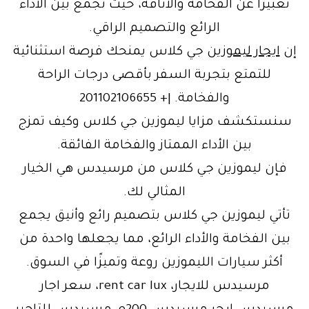
تعبيرًا عن الفخامة والأناقة، حيث تجمع بين الأداء
الرائع والتصميم الراقي.
إن
ايجار ليموزين
جي كلاس يمنحك فرصة استثنائية
للتمتع بتجربة السفر بأقصى درجات الراحة
والفخامة. |+ 201102106655
سنستكشف مزايا ليموزين جي كلاس وكيف تمزج
بين الأداء الممتاز والفخامة الفائقة.
فإن ليموزين جي كلاس من مرسيدس هي الخيار
المثالي لك.
تأتي ليموزين جي كلاس بتصميم رائع وأنيق يجمع
بين الفخامة والأداء الرائع، مما يجعلها واحدة من
أكثر سيارات الليموزين روعة وتميزًا في السوق.
مرسيدس للايجار، rent car lux، سعر اجار