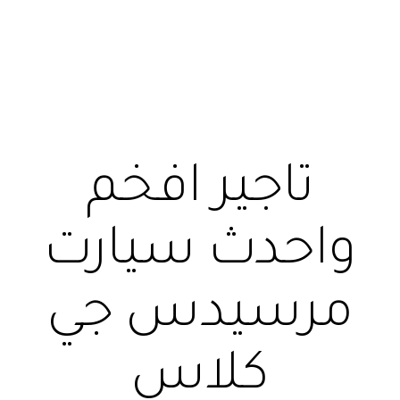
تاجير افخم
واحدث سيارت
مرسيدس جي
كلاس