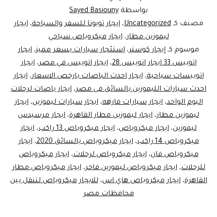
بواسطة
Sayed Basiouny
مصنف كـ
Uncategorized
،
ايجار تويوتا للسفر والسياحة
،
ايجار
ليموزين مطار
،
ايجار ميكروباص سياحي
موسوم كـ
إيجار كوستر
،
استئجار سيارات بسعر مميز
،
ايجار
اتوبيس 33 ايجار اتوبيس 28
،
ايجار اتوبيس في مصر
،
ايجار
اتوبيسات سياحية
،
ايجار احدث الباصات بارخص الاسعار
،
ايجار
احدث سيارات الليموزين بالسائق فى مصر
،
ايجار باصات لرحلات
اليوم الواحد
،
ايجار سيارات فارهه
،
ايجار سيارات ليموزين
،
ايجار
ليموزين مطار
،
ايجار ليموزين مطار القاهرة
،
ايجار مرسيدس
ليموزين
،
ايجار ميكروباص
،
ايجار ميكروباص 13 راكب
،
ايجار
ميكروباص 14 راكب
،
ايجار ميكروباص بالسائق 2020
،
ايجار
ميكروباص فان
،
ايجار ميكروباص لرحلات
،
ايجار ميكروباص
للرحلات
،
ايجار ميكروباص ليموزين فاخر
،
ايجار ميكروباص مطار
القاهرة
،
ايجار ميكروباص هاي اس
،
للايجار ميكروباص لتنقل بين
محافظات مصر