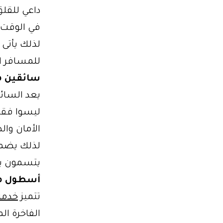
داعي للقلق
في الوقت 
لذلك يأتى 
للمسافر ا
سائقين م
ليسوا فقط
الأمان وال
لذلك يضمن
يتسمون بال
أسطول من
تتميز
خدمة
الفاخرة ال