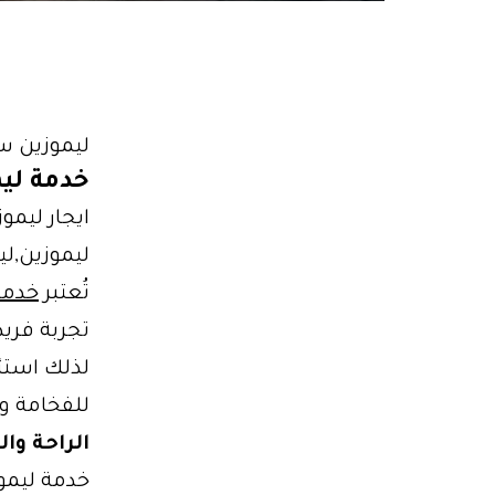
ليموزين سفر 06655
خدمة ليم
ايجار ليمو
ليموزين,لي
تُعتبر
خدمة
تجربة فريد
لذلك استئ
للفخامة وا
الراحة و