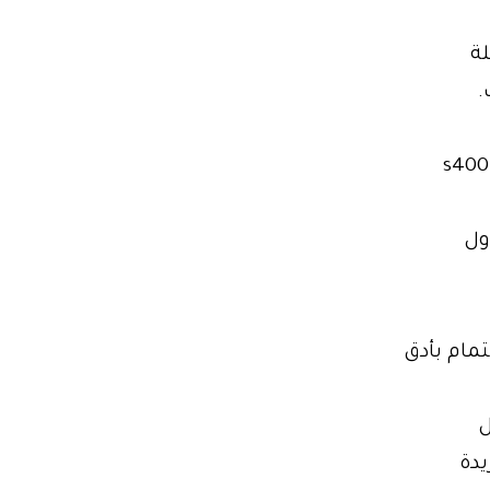
لة
.
ايجار سيارات كابورليه للزفاف,ايجار سياره ليموزين,ايجار مرسيدس s400
ول
ًا في الاهتمام بأدق
ل
يدة