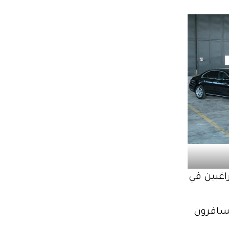
01 خيارًا متميزًا للراغبين في
مسافرون