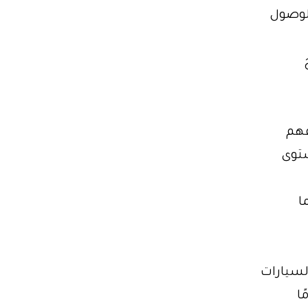
الوصول
ًا من تجربة خدمة ليموزين 01102106655. فهم
ستوى
ا
ل من السيارات
ا