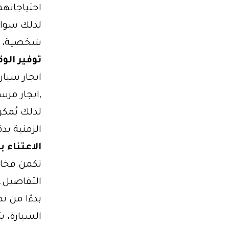
احتياجاته
لذلك سواء 
شخصية، يت
توفير الو
,ايجار مرس
لذلك يُمكن
الزمنية بد
الاعتناء 
تكمن فخا
التفاصيل.
بدءًا من ن
السيارة، ي