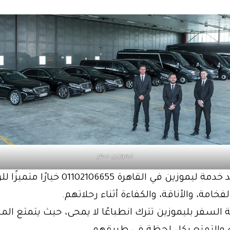
ليموزين سفر
بالتالى، تعد خدمة ليموزين في القاهرة 102106655
فخامة، والأناقة، والكفاءة أثناء رحلاتهم.
 السفر بليموزين تترك انطباعًا لا يمحى، حيث يتمتع ال