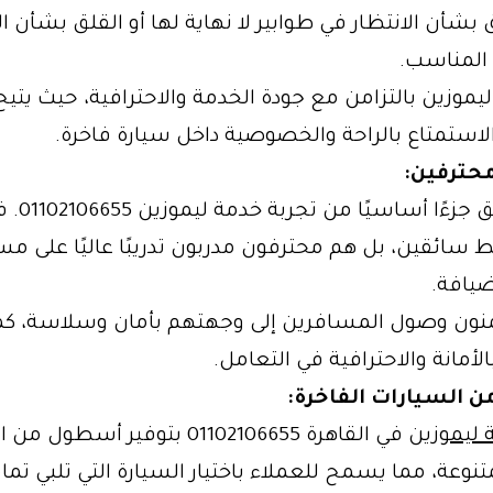
 بشأن الانتظار في طوابير لا نهاية لها أو القلق بشأن 
المناسب.
ليموزين بالتزامن مع جودة الخدمة والاحترافية، حيث يتيح
لاستمتاع بالراحة والخصوصية داخل سيارة فاخرة.
حترفين
:
يعد السائق جزءًا أساسي
 سائقين، بل هم محترفون مدربون تدريبًا عاليًا على م
ضيافة.
ون وصول المسافرين إلى وجهتهم بأمان وسلاسة، كم
أمانة والاحترافية في التعامل.
 السيارات الفاخرة
:
 ليموزين
في القاهرة 01102106655 بتوفير أسطو
متنوعة، مما يسمح للعملاء باختيار السيارة التي تلبي تمامً