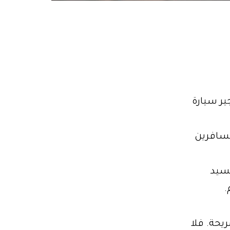
ير سيارة
 يتيح للمسافرين
جسيد
.
 خاصة ومريحة. فلا