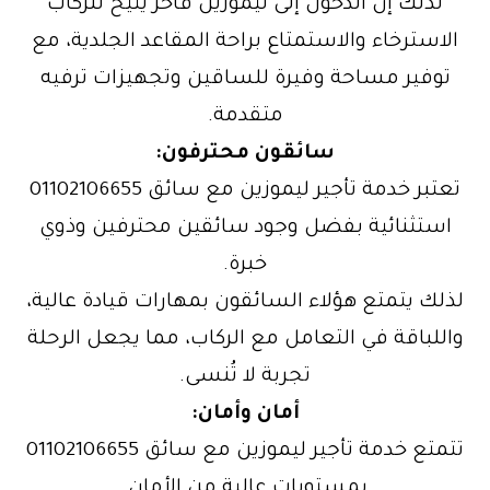
لذلك إن الدخول إلى ليموزين فاخر يتيح للركاب
الاسترخاء والاستمتاع براحة المقاعد الجلدية، مع
توفير مساحة وفيرة للساقين وتجهيزات ترفيه
متقدمة.
سائقون محترفون:
تعتبر خدمة تأجير ليموزين مع سائق 01102106655
استثنائية بفضل وجود سائقين محترفين وذوي
خبرة.
لذلك يتمتع هؤلاء السائقون بمهارات قيادة عالية،
واللباقة في التعامل مع الركاب، مما يجعل الرحلة
تجربة لا تُنسى.
أمان وأمان:
تتمتع خدمة تأجير ليموزين مع سائق 01102106655
بمستويات عالية من الأمان.