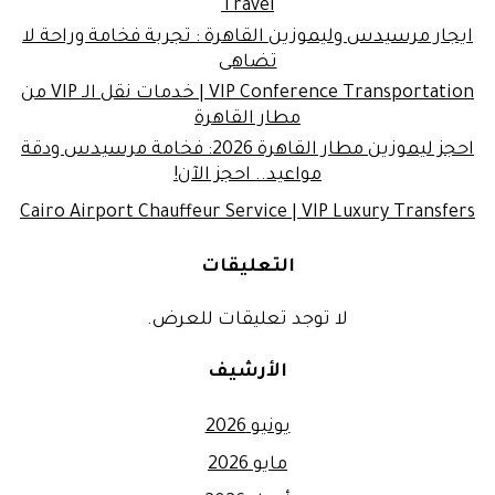
Travel
ايجار مرسيدس وليموزين القاهرة : تجربة فخامة وراحة لا
تضاهى
VIP Conference Transportation | خدمات نقل الـ VIP من
مطار القاهرة
احجز ليموزين مطار القاهرة 2026: فخامة مرسيدس ودقة
مواعيد.. احجز الآن!
Cairo Airport Chauffeur Service | VIP Luxury Transfers
التعليقات
لا توجد تعليقات للعرض.
الأرشيف
يونيو 2026
مايو 2026