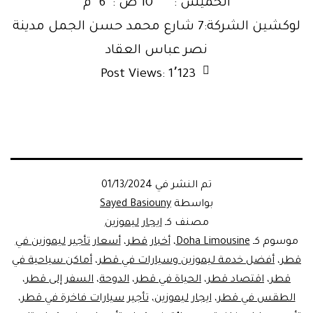
الخميس : 10 ص : 6 م
لوكشين الشركة:7 شارع محمد حسن الجمل مدينة
نصر عباس العقاد
Post Views:
1٬123
تم النشر في
01/13/2024
بواسطة
Sayed Basiouny
مصنف كـ
ايجار ليموزين
موسوم كـ
Doha Limousine
،
أخبار قطر
،
أسعار تأجير ليموزين في
قطر
،
أفضل خدمة ليموزين وسيارات في قطر
،
أماكن سياحية في
قطر
،
اقتصاد قطر
،
الحياة في قطر
،
الدوحة
،
السفر إلى قطر
،
الطقس في قطر
،
ايجار ليموزين
،
تأجير سيارات فاخرة في قطر
،