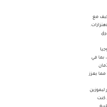
كيف مع
تزازات.
رق
تكنولوجيا
 بما في
مان
مما يعزز
 ليموزين مصر ليموزين
 كنت
بية