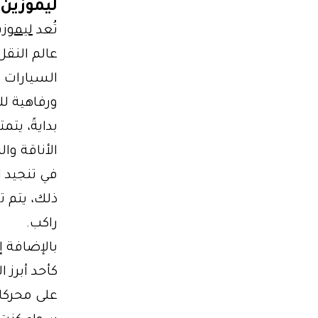
ليموزين
تُعد
ليموز
عالم النق
السيارات عا
ورفاهية لل
الأناقة وا
في تنجيد ا
ذلك، يتم ت
راكب.
كأحد أبرز 
على محركا