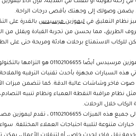
ي رحلة طويلة أو تنقلت في المدينة، فإن أداء ليموزين
ضمن وصولك إلى وجهتك بأقصى درجات الراحة.
تميز نظام التعليق في
ليموزين مرسيدس
بالقدرة على الت
ف الطريق، مما يحسن من تجربة القيادة ويقلل من الاه
ن للركاب الاستمتاع برحلات هادئة ومريحة حتى على الط
ما يميز ليموزين مرسيدس أيضًا 01102106655 هو التزامها بال
أتي هذه السيارات مجهزة بأحدث تقنيات الترفيه والملاحة،
صوت فاخر وشاشات عالية الدقة. كما تتضمن ميزات الأ
مثل نظام مراقبة النقطة العمياء ونظام تنبيه التصادم، 
لركاب خلال الرحلات.
بالإضافة إلى جميع هذه الميزات 01102106655 ، تقدم
ارات متنوعة لتلبية احتياجات العملاء المختلفة. سواء
خدمة نقل فاخر لحدث خاص، أو لتنقلات الأعمال، يمكن تل