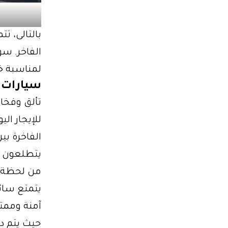
بالتالى، تت
الفاخر. س
لمناسبة خ
سيارات 
للإيجار ال
الفاخرة بين
يتطلعون إ
يتمتع سائ
آمنة وممتع
حيث يتم دم