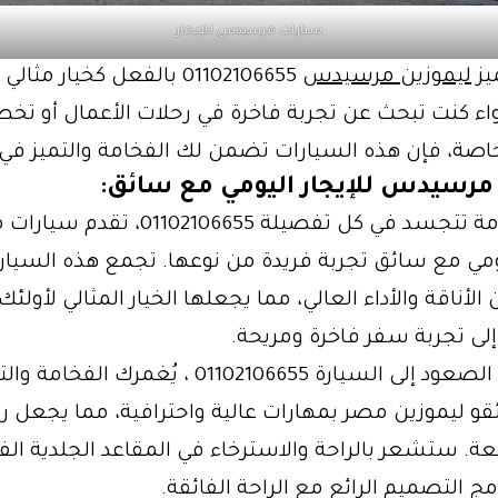
سيارات مرسيدس للإيجار
ميز
ليموزين مرسيدس
01102106655 بالفعل كخيار مثا
واء كنت تبحث عن تجربة فاخرة في رحلات الأعمال أو تخ
اصة، فإن هذه السيارات تضمن لك الفخامة والتميز في 
مرسيدس للإيجار اليومي مع سائق:
تألق وفخامة تتجسد في كل تفصيلة 02106655
يومي مع سائق تجربة فريدة من نوعها. تجمع هذه السيار
 الأناقة والأداء العالي، مما يجعلها الخيار المثالي لأولئك
لى تجربة سفر فاخرة ومريحة.
من لحظة الصعود إلى السيارة 01102106655 ، يُغمرك الفخامة
قو ليموزين مصر بمهارات عالية واحترافية، مما يجعل ر
ة. ستشعر بالراحة والاسترخاء في المقاعد الجلدية الفا
ج التصميم الرائع مع الراحة الفائقة.