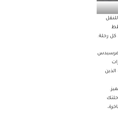
لي للنقل
طط
كل رحلة.
011، تقدم سيارات مرسيدس
ات
 الذين
 والتميز.
حلتك
خرة،