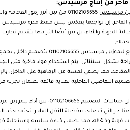
 فاخر من إنتاج مرسيدس:
ين مرسيدس
01102106655 من بين أبرز رموز الفخامة و
ل الفاخر. إن تواجدها يعكس ليس فقط قدرة مرسيدس ع
لية الجودة والأداء، بل يبرز أيضًا التزامها بتقديم تجارب 
عملاء.
بدايةً، يتمتع ليموزين مرسيدس 01102106655 بتصميم داخ
لراحة بشكل استثنائي. يتم استخدام مواد فاخرة مثل الجلد
لمقاعد، مما يضفي لمسة من الرفاهية على الداخل. بالإ
صميم التفاصيل الداخلية بعناية فائقة لضمان تجربة فر
بالإضافة إلى جماليات التصميم 01102106655، يبرز أدا
العناصر التي تجعلها مفضلة للنقل الفاخر. تعتمد هذه ال
ت قوية وفعّالة، مما يضمن قيادة سلسة واستجابة فور