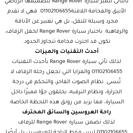
بالتالى تتميز سيارة Range Rover بتصميمها الرياضي
الأنيق والفخامة اللافتة01102106655. فهي لا تقدم
مجرد وسيلة للنقل، بل هي تعبير عن الأناقة
والرفاهية. باختيار سيارة Range Rover لحفل الزفاف،
تكون قد اخترت فخامة تتجاوز الحدود.
أحدث التقنيات والميزات
لذلك تأتي سيارة Range Rover بأحدث التقنيات
01102106655 والمزايا التي تجعل رحلة الزفاف لا
تُنسى. نظام الصوت الفاخر، والتحكم في درجة
الحرارة، ونظام الترفيه، يخلقون جوًا مميزًا داخل
السيارة، مما يزيد من رونق هذه اللحظة الخاصة.
راحة العروسين والسائق المحترف
لذلك تضمن سيارة Range Rover للزفاف
01102106655 ليس فقط الراحة للعروسين بل أيضًا