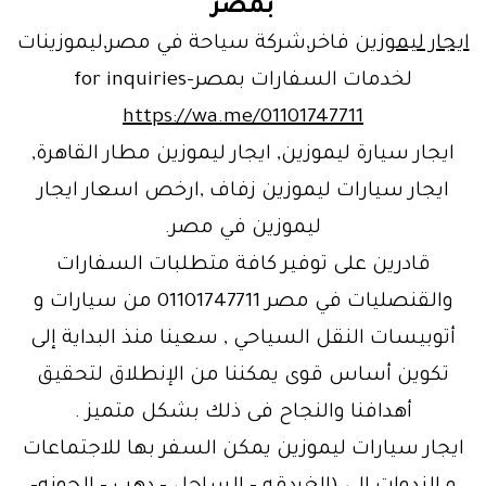
بمصر
ايجار ليموزين
فاخر,شركة سياحة في مصر,ليموزينات
لخدمات السفارات بمصر-for inquiries
https://wa.me/01101747711
ايجار سيارة ليموزين, ايجار ليموزين مطار القاهرة,
ايجار سيارات ليموزين زفاف ,ارخص اسعار ايجار
ليموزين في مصر.
قادرين على توفير كافة متطلبات السفارات
والقنصليات في مصر 01101747711 من سيارات و
أتوبيسات النقل السياحي , سعينا منذ البداية إلى
تكوين أساس قوى يمكننا من الإنطلاق لتحقيق
أهدافنا والنجاح فى ذلك بشكل متميز .
ايجار سيارات ليموزين يمكن السفر بها للاجتماعات