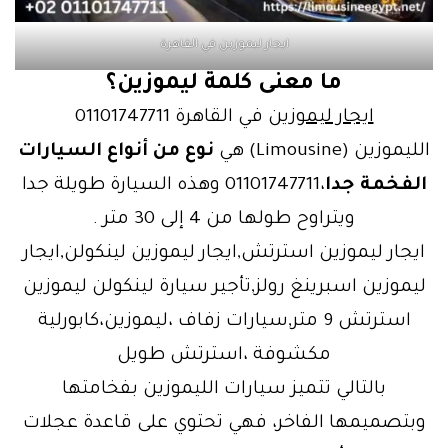
ايجار ليموزين في القاهرة
ما معنى كلمة ليموزين؟
ايجار ليموزين
في القاهرة 01101747711
الليموزين (Limousine)‏ هي
نوع من أنواع السيارات
الفخمة جدا
،01101747711 وهذه السيارة طويلة جدا
ويتراوح طولها من 4 إلى 30 متر .
ايجار ليموزين استرتش,ايجار ليموزين لينكولن,ايجار
ليموزين اسبرينغ رولز,تأجير سيارة لينكولن ليموزين
استرتش 9 متر,سيارات زفاف ،ليموزين،كابورلية
مكشوفة ،استرتش طويل
بالتالي تتميز سيارات الليموزين بفخامتها
وبتصميمها الفاخر، فهي تحتوي على قاعدة عجلات