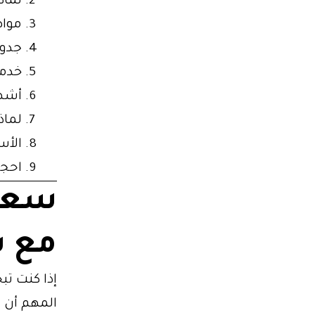
لماذ
مواص
جدول
خدمة
أشهر
لماذ
الأس
احجز
سعر 
مع س
إذا كنت ت
المهم أن ت