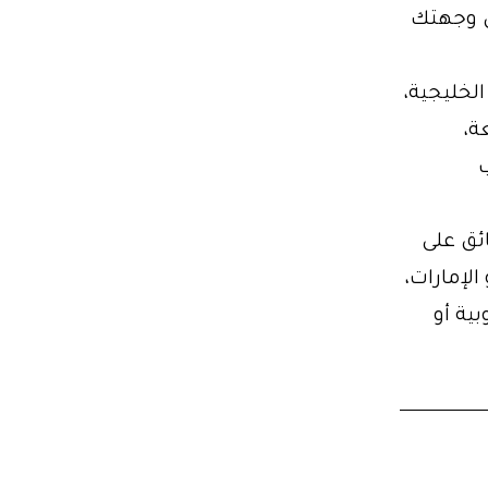
 وجهتك
الخليجية،
ة،
ل حتى 7 ركاب
ئق على
الإمارات،
بية أو