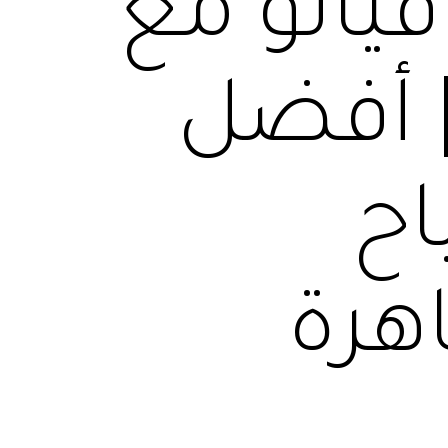
يانو مع
ق في مصر 2026 | أفضل
اح
اهرة