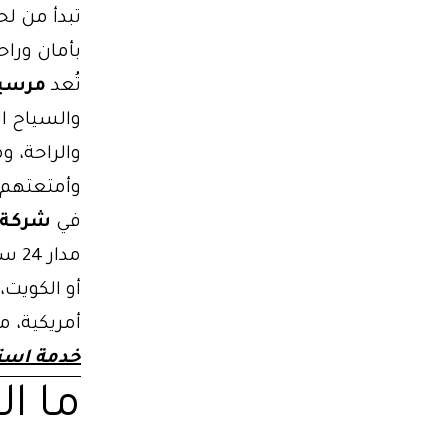
تبدأ من ل
بأمان وراح
تُعد
مرسي
والسياح ال
وأمتعتهم 
في
شركة 
مدا
أو الكويت،
أمريكية، م
خدمة استق
ما ا