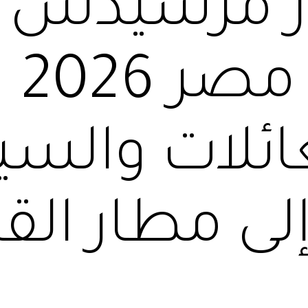
ر مرسيدس ف
سائ
ائلات والسي
لى مطار الق