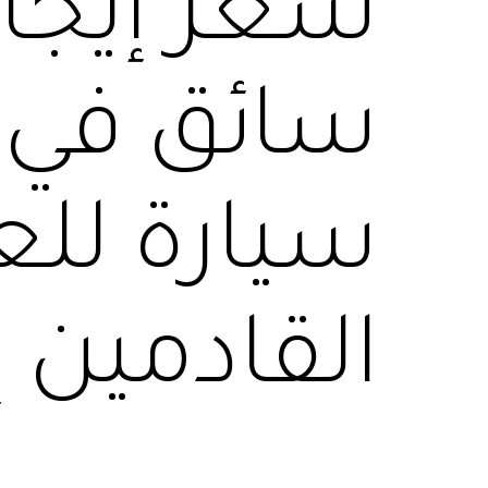
سعر إيجا
سيارة للع
القادمين إ