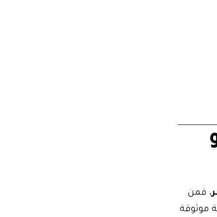
ر
، فمن
ة موثوقة