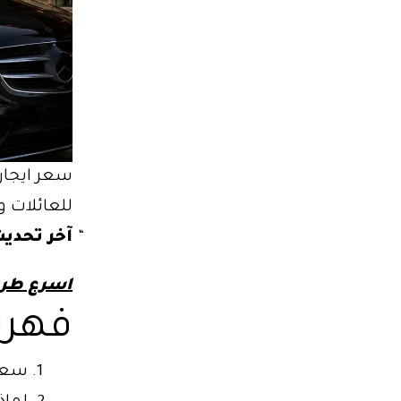
للعائلات و
آخر تحديث
اسرع طري
فهرس
سعر 