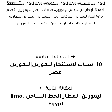
ليموزين بالسائق
،
ايجار ليموزين موثوق
،
ايجار ليموزينSharm El
Sheikh
،
ايجار مرسيدس ليموزين
،
خدمات ايجار الليموزين
،
خصم
15% ايجار ليموزين
،
شركات ايجار الليموزين
،
ليموزين مطارية
للإيجار
،
مكاتب ايجار ليموزين
،
مكتب ايجار ليموزين
تصفّح
المقالة السابقة
10 أسباب لاستئجار ليموزين|ليموزين
المقالات
مصر
المقالة التالية
ليموزين المطار الخط الساخن..limo
Egypt