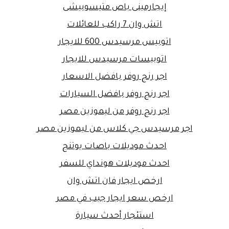
إيجارمينى باص متيسوبيشى
اتش وان 7 راكب للعائلات
اتوبيس مرسيدس 600 للايجار
اتوبيسات مرسيدس للايجار
اجر رنج روفر بافضل الاسعار
اجر رنج روفر بافضل السيارات
اجر رنج روفر من ليموزين مصر
اجر مرسيدس جي كلاس من ليموزين مصر
احدث موديلات باصات يوتنج
احدث موديلات هونداي للسفر
ارخص ايجار فان اتش وان
ارخص سعر ايجار جيب في مصر
استئجار أحدث سيارة