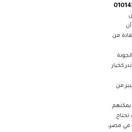
ن
أن
فادة من
لجودة
ر كخيار
ير من
 يمكنهم
تحتاج
ة في مصر،