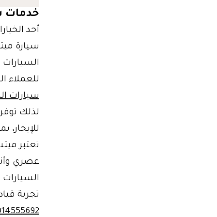
خدمات شركة
أحد الخيار
سيارة ميت
السيارات ذا
للعملاء ال
سيارات ال
لذلك توفر
للإيجار، ب
تعتبر ميت
عصري وأني
السيارات 
تجربة قياد
014555692