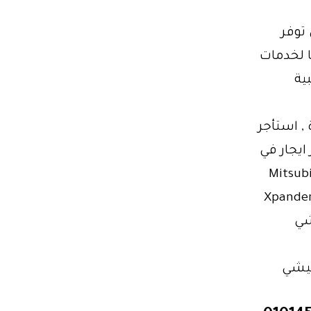
توفر
ا لخدمات
ية
 , استأجر
ايجار في
عر رخيص , إيجار ميتسوبيشي اكساندر , Mitsubishi
Xpa إيجار , تأجير سيارة ميتسوبيشي اكساندر , ميتسوبيشي Xpander
شي
ميتسوبيشي