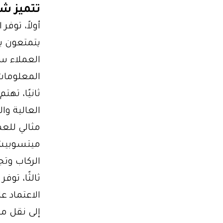
تتميز شرك
أولاً، توف
يتمتعون ب
العملاء سي
المعلومات 
ثانيًا، ته
العالية وا
مثالي للعم
ميتسوبيشي
الركاب وتج
ثالثًا، تو
الاعتماد 
إلى نقل من