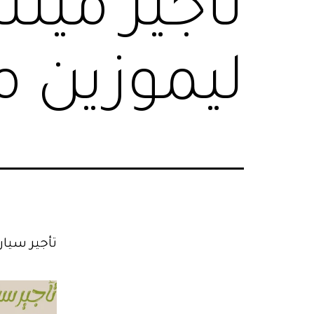
تأجير ميت
ليموزين مصر _92
تأجير سيا