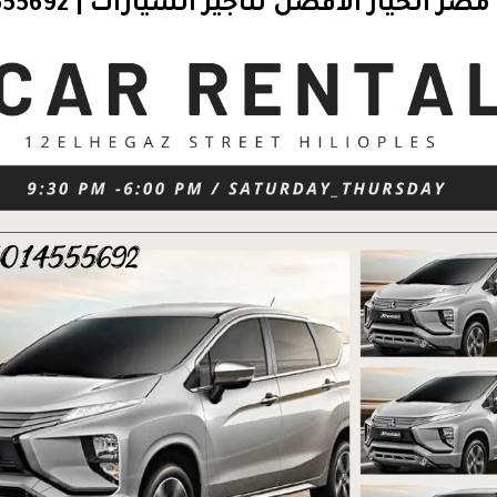
ر الخيار الافضل لتأجير السيارات | 01014555692