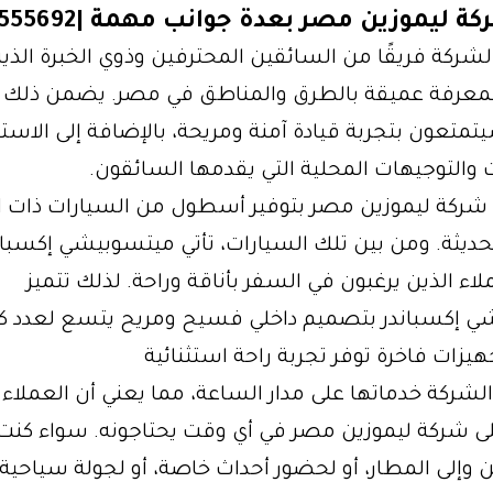
ة ليموزين مصر بعدة جوانب مهمة |01014555692
ر الشركة فريقًا من السائقين المحترفين وذوي الخبرة الذي
معرفة عميقة بالطرق والمناطق في مصر. يضمن ذلك 
تمتعون بتجربة قيادة آمنة ومريحة، بالإضافة إلى الاست
والتوجيهات المحلية التي يقدمها السائقون.
تم شركة ليموزين مصر بتوفير أسطول من السيارات ذات ا
لحديثة. ومن بين تلك السيارات، تأتي ميتسوبيشي إكسباند
لاء الذين يرغبون في السفر بأناقة وراحة. لذلك تتميز
 إكسباندر بتصميم داخلي فسيح ومريح يتسع لعدد كب
هيزات فاخرة توفر تجربة راحة استثنائية
فر الشركة خدماتها على مدار الساعة، مما يعني أن العملاء
على شركة ليموزين مصر في أي وقت يحتاجونه. سواء كنت 
 وإلى المطار، أو لحضور أحداث خاصة، أو لجولة سياحي