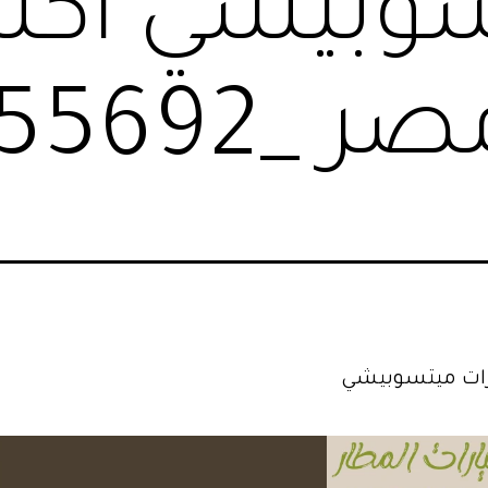
سوبيشي اكسب
010145556
رات ميتسوبيشي