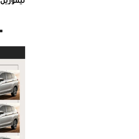
ليموزين مص