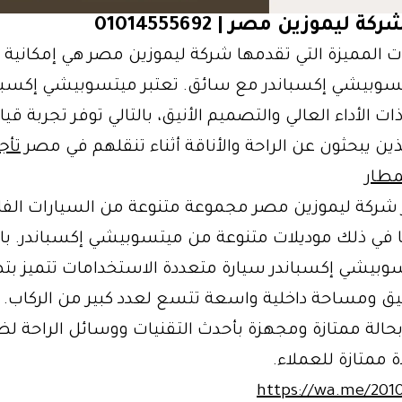
 ليموزين مصر | 01014555692
ات المميزة التي تقدمها شركة ليموزين مصر هي إمكانية 
سوبيشي إكسباندر مع سائق. تعتبر ميتسوبيشي إكسبان
ت الأداء العالي والتصميم الأنيق، بالتالي توفر تجربة قياد
ذين يبحثون عن الراحة والأناقة أثناء تنقلهم في مصر
تأجي
مطار
 شركة ليموزين مصر مجموعة متنوعة من السيارات الفا
ما في ذلك موديلات متنوعة من ميتسوبيشي إكسباندر. بال
سوبيشي إكسباندر سيارة متعددة الاستخدامات تتميز ب
ق ومساحة داخلية واسعة تتسع لعدد كبير من الركاب. ت
بحالة ممتازة ومجهزة بأحدث التقنيات ووسائل الراحة ل
ة ممتازة للعملاء.
https://wa.me/201