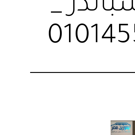
اندر _