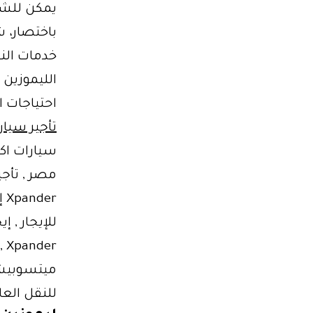
يمكن للشرك
باختصار، 
خدمات النق
الليموزين 
احتياجات ا
تأجير سيار
سيارات اكس
للإيجار , 
للنقل العا