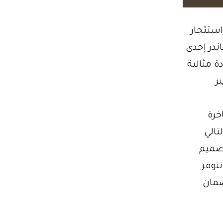
استئجار
در إحدى
ة مثالية
ر
خرة
تالي
تصميم
توفر
ضمان