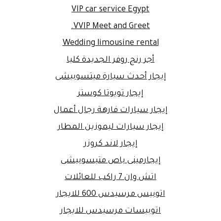
VIP car service Egypt
VVIP Meet and Greet.
Wedding limousine rental
أجر رنج روفر الجديدة كليا
إيجار أحدث سيارة ميتسوبيشى
إيجار تويوتا كوستر
إيجار سيارات فارهة رجال أعمال
إيجار سيارات ليموزين المطار
إيجار لاند كروزر
إيجارمينى باص متيسوبيشى
اتش وان 7 راكب للعائلات
اتوبيس مرسيدس 600 للايجار
اتوبيسات مرسيدس للايجار