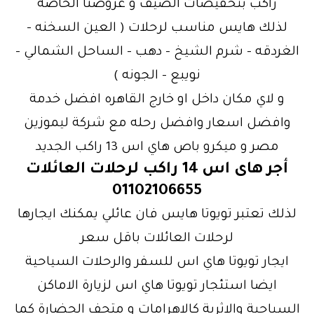
راكب بتخفيضات الصيف و عروضنا الخاصة
لذلك هايس مناسب لرحلات ( العين السخنه –
الغردقه – شرم الشيخ – دهب – الساحل الشمالي –
نويبع – الجونه )
و لاي مكان داخل او خارج القاهره افضل خدمة
وافضل اسعار وافضل رحله مع شركة ليموزين
مصر و ميكرو باص هاي اس 13 راكب الجديد
أجر هاى اس 14 راكب لرحلات العائلات
01102106655
لذلك تعتبر تويوتا هايس فان عائلي يمكنك ايجارها
لرحلات العائلات باقل سعر
ايجار تويوتا هاي اس للسفر والرحلات السياحية
ايضا استئجار تويوتا هاي اس لزيارة الاماكن
السياحية والاثرية كالاهرامات و متحف الحضارة كما