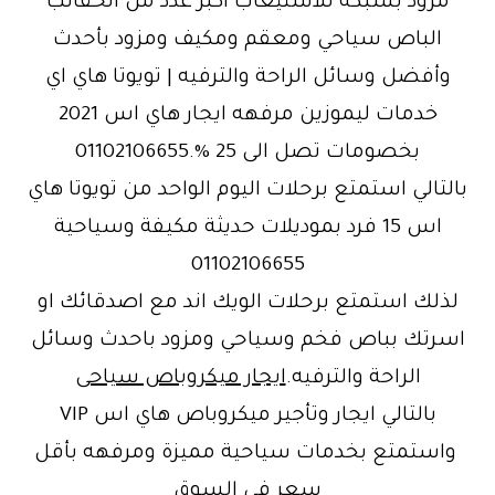
مزود بشبكة للاستيعاب اكبر عدد من الحقائب
الباص سياحي ومعقم ومكيف ومزود بأحدث
وأفضل وسائل الراحة والترفيه | تويوتا هاي اي
خدمات ليموزين مرفهه ايجار هاي اس 2021
بخصومات تصل الى 25 %.01102106655
بالتالي استمتع برحلات اليوم الواحد من تويوتا هاي
اس 15 فرد بموديلات حديثة مكيفة وسياحية
01102106655
لذلك استمتع برحلات الويك اند مع اصدقائك او
اسرتك بباص فخم وسياحي ومزود باحدث وسائل
الراحة والترفيه.
ايجار ميكروباص سياحى
بالتالي ايجار وتأجير ميكروباص هاي اس VIP
واستمتع بخدمات سياحية مميزة ومرفهه بأقل
سعر في السوق