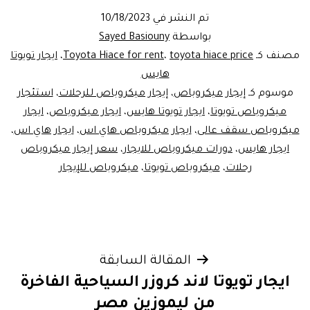
تم النشر في
10/18/2023
بواسطة
Sayed Basiouny
مصنف كـ
toyota hiace price
،
Toyota Hiace for rent
،
ايجار تويوتا
هايس
موسوم كـ
إيجار ميكروباص
،
إيجار ميكروباص للرحلات
،
استئجار
ميكروباص تويوتا
،
ايجار تويوتا هايس
،
ايجار ميكروباص
،
ايجار
ميكروباص سقف عالى
،
ايجار ميكروباص هاي اس
،
ايجار هاي اس
،
ايجار هايس
،
دورات ميكروباص للايجار
،
سعر إيجار ميكروباص
رحلات
،
ميكروباص تويوتا
،
ميكروباص للإيجار
تصفّح
المقالة السابقة
ايجار تويوتا لاند كروزر السياحية الفاخرة
المقالات
من ليموزين مصر