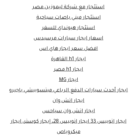
استئجار مع شركة ليموزين مصر
استئجار ميني باصات سياحية
استئجار هيونداي للسفر
اسعار ايجار سيارات مرسيدس
افضل سعر ايجار هاي اس
ايجار h1 القاهرة
ايجار h1 مصر
ايجار MG
ايجار أحدث سيارات الدفع الرباعي ميتسوبيشي باجيرو
ايجار اتش وان
ايجار اتش وان سياحس
ايجار اتوبيس 33 ايجار اتوبيس 28، إيجار كوستر، ايجار
ميكروباص