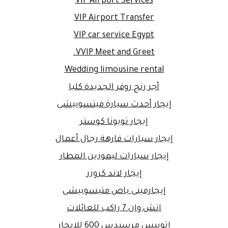
VIP Airport Services
VIP Airport Transfer
VIP car service Egypt
VVIP Meet and Greet.
Wedding limousine rental
أجر رنج روفر الجديدة كليا
إيجار أحدث سيارة ميتسوبيشى
إيجار تويوتا كوستر
إيجار سيارات فارهة رجال أعمال
إيجار سيارات ليموزين المطار
إيجار لاند كروزر
إيجارمينى باص متيسوبيشى
اتش وان 7 راكب للعائلات
اتوبيس مرسيدس 600 للايجار