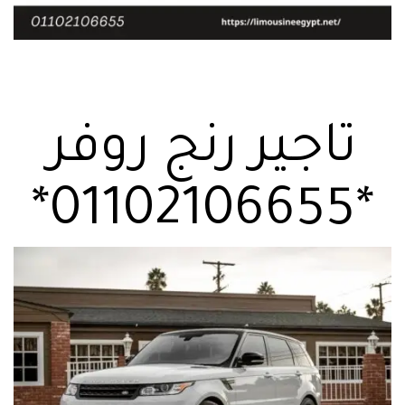
تاجير رنج روفر
*01102106655*