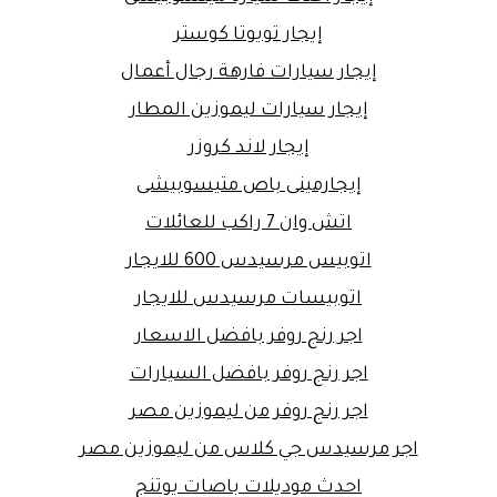
إيجار تويوتا كوستر
إيجار سيارات فارهة رجال أعمال
إيجار سيارات ليموزين المطار
إيجار لاند كروزر
إيجارمينى باص متيسوبيشى
اتش وان 7 راكب للعائلات
اتوبيس مرسيدس 600 للايجار
اتوبيسات مرسيدس للايجار
اجر رنج روفر بافضل الاسعار
اجر رنج روفر بافضل السيارات
اجر رنج روفر من ليموزين مصر
اجر مرسيدس جي كلاس من ليموزين مصر
احدث موديلات باصات يوتنج