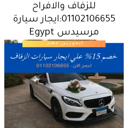
للزفاف والافراح
01102106655:ايجار سيارة
مرسيدس Egypt