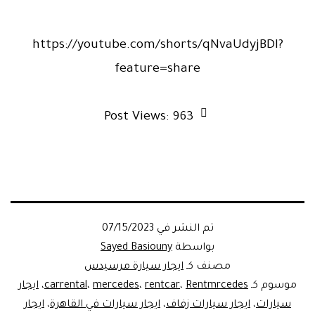
https://youtube.com/shorts/qNvaUdyjBDI?
feature=share
Post Views:
963
تم النشر في
07/15/2023
بواسطة
Sayed Basiouny
مصنف كـ
ايجار سيارة مرسيدس
موسوم كـ
Rentmrcedes
،
rentcar
،
mercedes
،
carrental
،
ايجار
سيارات
،
ايجار سيارات زفاف
،
ايجار سيارات في القاهرة
،
ايجار