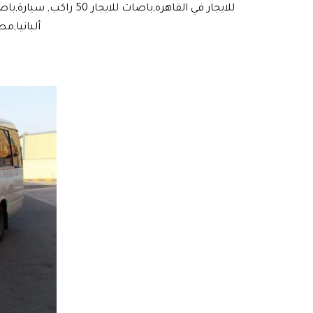
ألبانيا,م