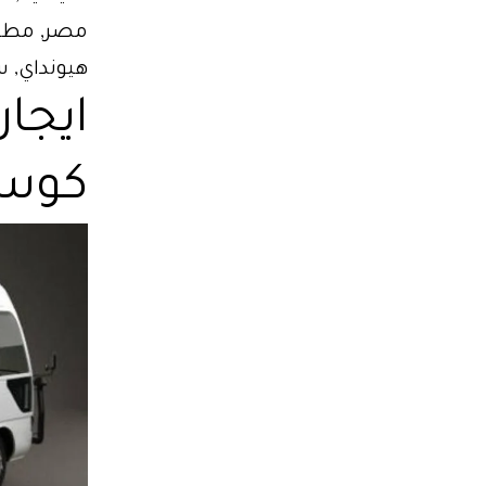
مصر, مطلوب
هيونداي, 
ايجا
كوستر