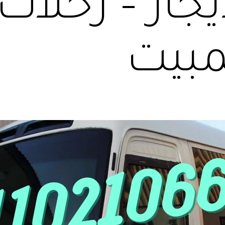
جار – رحلات 
لمبيت