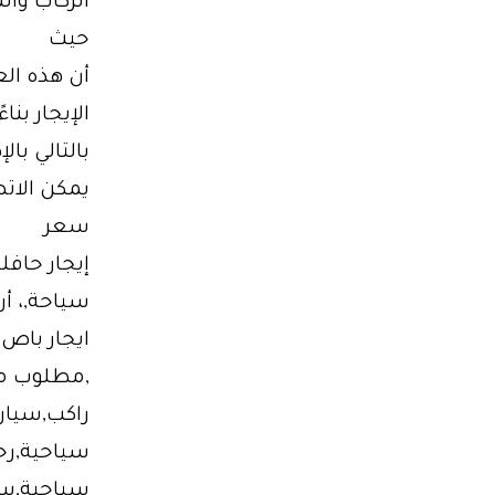
الركاب وال
حيث
أن هذه العو
الإيجار بنا
بالتالي با
يمكن الات
سعر
إيجار حافل
سياحة,، أ
ايجار باص,
,مطلوب مين
راكب,سيارة
سياحية,رح
سياحية,سيا