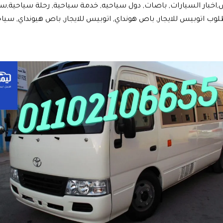
طلوب اتوبيس للايجار, باص هونداي, اتوبيس للايجار, باص هيونداي, سي