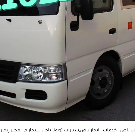
,باص - خدمات - ايجار باص,سيارات تويوتا باص للايجار في مصر,إيج