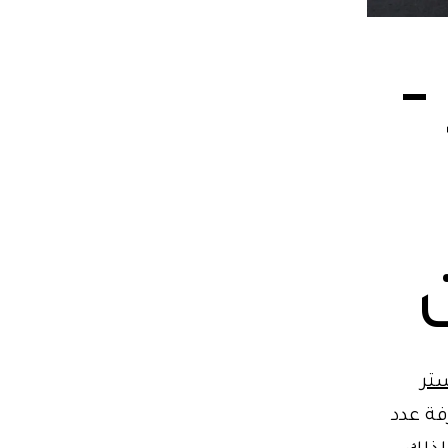
–
ستر
فة عدد