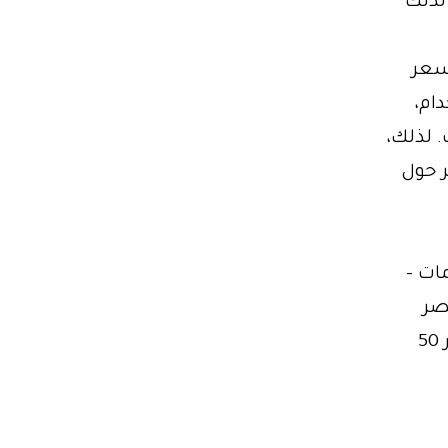
لذلك
 سعر
دام،
. لذلك،
ر حول
ات –
صر
5