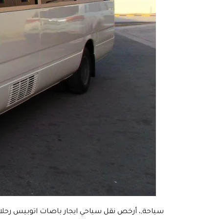
سياحة,، أرخص نقل سياحي ايجار باصات اتوبيس رحلات