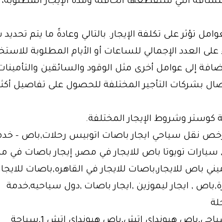
مسافة التي ستقطعها الحافلة ومدة الإيجار المطلوبة، 
امل تؤثر على تكلفة الإيجار. بالتالي وعادةً ما يتم تحديد
ءً على العدد الإجمالي للساعات أو الأيام المطلوبة للاستخ
لإضافة إلى عوامل أخرى مثل الوقود والسائقين والتأمينات
صال بشركات التأجير المختلفة للحصول على تفاصيل أكث
ة كوستر وشروط الإيجار المختلفة.
رخص نقل سياحي ايجار باصات اتوبيس رحلات,باص – خدم
 سيارات تويوتا باص للايجار في مصر, إيجار باصات في م
ي باص للايجار,باصات للايجار في القاهره,باصات للايجار 0
,باص , ايجار ليموزين ,ايجار باصات ,دول سياحيه,خدمة
لة
حى,باص هيونداي اتش,باص هيونداي اتش 1,سياحة