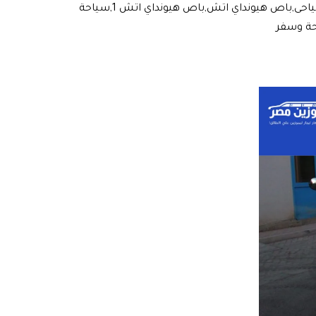
للايجار في القاهره,باصات للايجار 50 راكب, سيارة,باص,اخبار السيارات, باصات, دول سياحيه, خدمة سياحية, رحلة سياحية,سياحى,باص هيونداي اتش,باص هيونداي اتش 1,سياحة
احة وسفر