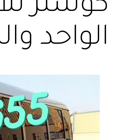
كوستر للاي
الواحد وا