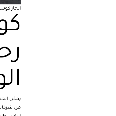
ايجار كوست
كوس
رح
الو
يمكن الحص
من شركات ت