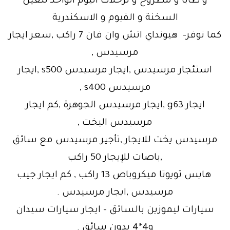
و طابا و مطروح و لرحلات اليوم الواحد للعين
السخنة و الفيوم و الاسكندرية
كما نوفر- هيونداي اتش وان فان 7 راكب ,سعر ايجار
مرسيدس ,
استئجار مرسيدس ,ايجار مرسيدس s500 ,ايجار
مرسيدس s400 ,
ايجار g63 ,ايجار مرسيدس الجوهرة ,كم ايجار
مرسيدس اليخت ,
مرسيدس يخت للايجار ,تأجير مرسيدس مع سائق
,باصات للإيجار 50 راكب
هايس تويوتا ميكروباص 13 راكب , كم ايجار جيب
مرسيدس ,ايجار مرسيدس .
سيارات ليموزين بالسائق – ايجار سيارات سيدان
و4*4 بدون سائق .