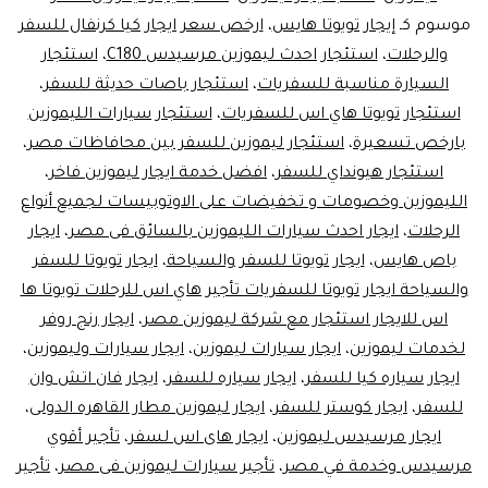
موسوم كـ
إيجار تويوتا هايس
،
ارخص سعر ايجار كيا كرنفال للسفر
والرحلات
،
استئجار احدث ليموزين مرسيدس C180
،
استئجار
السيارة مناسبة للسفريات
،
استئجار باصات حديثة للسفر
،
استئجار تويوتا هاي اس للسفريات
،
استئجار سيارات الليموزين
بارخص تسعيرة
،
استئجار ليموزين للسفر بين محافاظات مصر
،
استئجار هيونداي للسفر
،
افضل خدمة ايجار ليموزين فاخر
،
الليموزين وخصومات و تخفيضات على الاوتوبيسات لجميع أنواع
الرحلات
،
ايجار احدث سيارات الليموزين بالسائق فى مصر
،
ايجار
باص هايس
،
ايجار تويوتا للسفر والسياحة
،
ايجار تويوتا للسفر
والسياحة ايجار تويوتا للسفريات تأجير هاي اس للرحلات تويوتا ها
اس للايجار استئجار مع شركة ليموزين مصر
،
ايجار رنج روفر
لخدمات ليموزين
،
ايجار سيارات ليموزين
،
ايجار سيارات وليموزين
،
ايجار سياره كيا للسفر
،
ايجار سياره للسفر
،
ايجار فان اتش وان
للسفر
،
ايجار كوستر للسفر
،
ايجار ليموزين مطار القاهره الدولى
،
ايجار مرسيدس ليموزين
،
ايجار هاى اس لسفر
،
تأجير أقوي
مرسيدس وخدمة في مصر
،
تأجير سيارات ليموزين فى مصر
،
تأجير