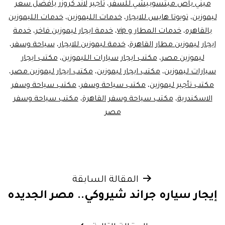
ميني باص ميتسوبيشي للسفر
،
تاجير لاند كروزر بافضل سعر
ليموزين
،
تويوتا هايس للايجار
،
خدمات الليموزين
،
خدمات الليموزين
بالقاهره
،
خدمات المطار و vip
،
خدمة ايجار ليموزين فاخر
،
خدمة
ايجار ليموزين مطار القاهرة
،
خدمة ليموزين للايجار
،
سياحة وسفر
،
ليموزين مصر
،
مكتب ايجار سيارات الليموزين
،
مكتب ايجار
سيارات ليموزين
،
مكتب ايجار ليموزين
،
مكتب ايجار ليموزين مصر
،
مكتب تأجير ليموزين
،
مكتب سياحة وسفر
،
مكتب سياحة وسفر
الاسكندرية
،
مكتب سياحة وسفر القاهرة
،
مكتب سياحة وسفر
مصر
تصفّح
المقالة السابقة
إيجار سياره جراند شيروكي.. مصر الجديده
المقالات