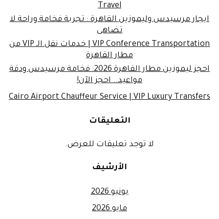
Travel
ايجار مرسيدس وليموزين القاهرة : تجربة فخامة وراحة لا
تضاهى
VIP Conference Transportation | خدمات نقل الـ VIP من
مطار القاهرة
احجز ليموزين مطار القاهرة 2026: فخامة مرسيدس ودقة
مواعيد.. احجز الآن!
Cairo Airport Chauffeur Service | VIP Luxury Transfers
التعليقات
لا توجد تعليقات للعرض.
الأرشيف
يونيو 2026
مايو 2026