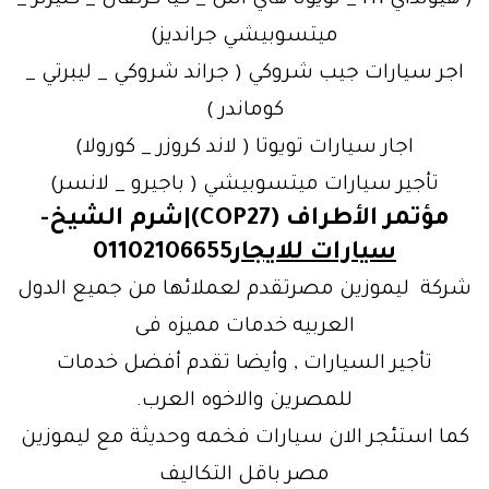
( هيونداي H1 _ تويوتا هاي اس _ كيا كرنفال _ كليزلر _
ميتسوبيشي جرانديز)
اجر سيارات جيب شروكي ( جراند شروكي _ ليبرتي _
كوماندر )
اجار سيارات تويوتا ( لاند كروزر _ كورولا)
تأجير سيارات ميتسوبيشي ( باجيرو _ لانسر)
مؤتمر الأطراف (COP27)|شرم الشيخ-
سيارات للايجار
01102106655
شركة ليموزين مصرتقدم لعملائها من جميع الدول
العربيه خدمات مميزه فى
تأجير السيارات , وأيضا تقدم أفضل خدمات
للمصرين والاخوه العرب.
كما استئجر الان سيارات فخمه وحديثة مع ليموزين
مصر باقل التكاليف