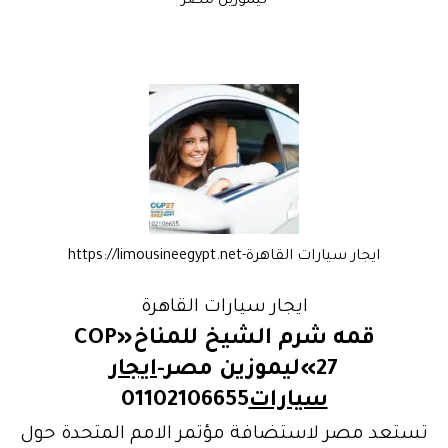
ليموزين مصر
ايجار سيارات القاهرة-https://limousineegypt.net
ايجار سيارات القاهرة
قمه شرم الشيخ للمناخ«COP
27»ليموزين مصر-
ايجار
سيارات
01102106655
تستعد مصر لاستضافة مؤتمر الامم المتحدة حول