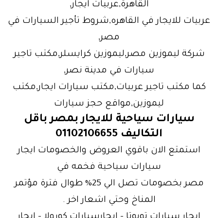
القاهرة,عربيات ايجار,
عربيات للايجار في القاهره,شروط تأجير السيارات في
مصر,
شركة ليموزين مصر,ليموزين كرايسلر,مكتب تاجير
سيارات في مدينة نصر,
كما مكتب تاجير عربيات,مكتب سيارات ايجار,مكتب
ليموزين,مواقع حجز سيارات
سيارات سياحية للايجار بمصر باقل
التكاليف 01102106655
استمتع الان باقوي العروض والخصومات ايجار
سيارات سياحية فخمه في
مصر بخصومات تصل الي 25% طوال فترة مؤتمر
المناخ وحتي اشعار اخر .
ايجار سيارات تويوتا – ايجارسيارات كورولا – ايجار