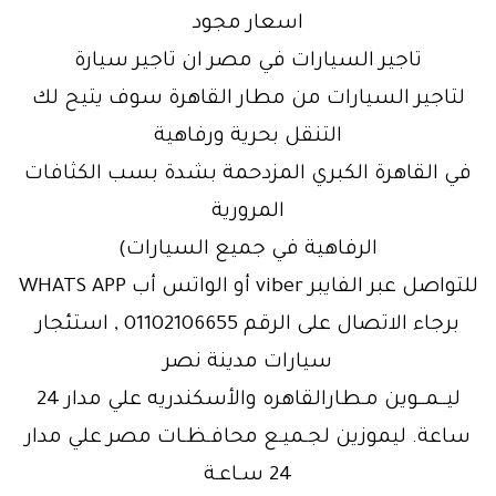
اسعار مجود
تاجير السيارات في مصر ان تاجير سيارة
لتاجير السيارات من مطار القاهرة سوف يتيح لك
التنقل بحرية ورفاهية
في القاهرة الكبري المزدحمة بشدة بسب الكثافات
المرورية
الرفاهية في جميع السيارات)
للتواصل عبر الفايبر viber أو الواتس أب WHATS APP
برجاء الاتصال على الرقم 01102106655 , استئجار
سيارات مدينة نصر
ليــمــوين مـطارالقاهره والأسكندريه علي مدار 24
ساعة. ليموزين لجـميـع محافـظـات مصر علي مدار
24 سـاعـة