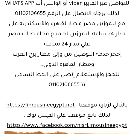
للتواصل عبر الفايبر viber أو الواتس أب WHATS APP
لذلك برجاء الاتصال على الرقم 01102106655
مع ليموزين مصر مـطارالقاهره والأسكندريه علي
مدار 24 ساعة. ليموزين لجـميـع محافـظـات مصر
علي مدار 24 سـاعـة
إحجز خدمة التوصيل من وإلى مطار برج العرب
ومطار القاهرة الدولي…
للحجز والإستعلام إتصل علي الخط الساخن
(( 01102106655
بالتالي لزيارة موقعنا :
https://limousineegypt.net
لذلك تابع موقعنا علي الفيس بوك :
https://www.facebook.com/nisrLimousineegypt