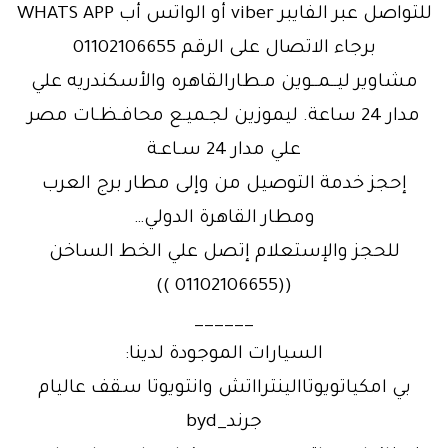
للتواصل عبر الفايبر viber أو الواتس أب WHATS APP
برجاء الاتصال على الرقم 01102106655
مشاوير ليــمــوين مـطارالقاهره والأسكندريه علي
مدار 24 ساعة. ليموزين لجـميـع محافـظـات مصر
علي مدار 24 سـاعـة
إحجز خدمة التوصيل من وإلى مطار برج العرب
ومطار القاهرة الدولي…
للحجز والإستعلام إتصل علي الخط الساخن
((01102106655 ))
______
السيارات الموجودة لدينا:
بي امكياتويوتاالينترااتش وانتويوتا سقف عاليام
جرند_byd