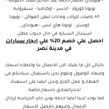
– هيونداى اسعار خاصة عند التاجير للمدد الطويله –
تويوتا كورولا – لانسر – اوكتافيا – شيفرولية
H1 باصات للركاب وفانات لنقل العوائل – تويوتا
كوستر – تويوتا هاي ايس – هيونداى_
استبدال السيارة في حال حدوث عطل
احصل علي خصم 20% علي
ايجار سيارات
في مدينة نصر
بالتالي كل ما عليك الان الاتصال بنا واعطاء اسمك
وميعاد الوصول ونقوم نحن باستقبال سيادتكم في
المطار و عمل اللازم ونحن ايضا علي استعداد
لحجزالفنادق باسعار خاصة
كما يوجد لدينا ايضا خدمه بودى جارد الحراسه لرجال
الاعمال وغيرهم بافضل الاسعار