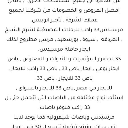
من القاهرة الى جميع المحافظات الاخرى , بالتالي
افضل العروض و الخصومات من شركتنا لجميع
عملاء الشركة , تأجير اتوبيس.
مرسيدس33 راكب للرحلات المصيفية لشرم الشيخ
, الغردقة , سيوة , بورسعيد , مرسى مطروح لذلك
ايجار حافلة مرسيدس.
33 لحضور المؤتمرات و الندوات و المعارض , باص
ايجار يومي , ايجار باص 33 , باص 33 راكب للايجار ,
باص 33 للايجار , باص 33.
للايجار في مصر ,باص 33 للايجار بالسواق ,
استأجرانواع مختلفة من الباصات التي تتحمل حتى ل
33 راكب فنوفر باصات.
مرسيدس وباصات شيفروليه كما يوجد لدينا
اتوبيسات يوتينج فخمة تتسع ل 30 فرد , ايجار