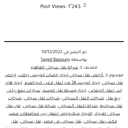
Post Views:
1٬243
تم النشر في
10/12/2022
بواسطة
Sayed Basiouny
مصنف كـ
شركة نقل سياحي القاهرة
موسوم كـ
،أرخص نقل سياحي ايجار باصات اتوبيس رحلات
،
ارخص
نقل سياحي
،
ايجار اتوبيس28 فرد لنقل لاعبى كره القدم
،
ايجار هاى
اس لنقل الجماعى
،
ايجار وسيلة نقل كوستر
،
سيارات دفع رباعى
ربع نقل
،
شركات النقل السياحي
،
شركات نقل سياحى
،
شركات
نقل سياحية
،
شركة للنقل السياحي
،
شركة نقل سياحى
،
فان نقل
سياحى للايجار
،
للايجار ميكروباص لتنقل بين محافظات مصر
،
مكتب نقل سياحي
،
نقل سياحى فى مصر
،
نقل سياحي
،
نقل