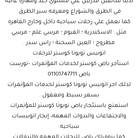
لدينا سائقين مدربين علي مستوي جيد ومهارة عاليه
في الطرق والشوراع ومعرفه سير الطرق.
كما نعمل علي رحلات سياحية داخل وخارج القاهرة
مثل : الاسكندرية ؛ الفيوم ؛ مرسي علم ؛ مرسي
مطروح ؛ العين السخنة ؛ راس سدر .
اتوبيس تويوتا كوستر للرحلات
استأجر باص كوستر لخدمات المؤتمرات -تورست
باص 01101747711
لذلك اجر اتوبيس تويوتا كوستر لخدمات المؤتمرات
بسعر بسيط ومعقول .
استمتع باستئجار باص تويوتا كوستر للمؤتمرات
والاجتماعات والندوات المهمه، إيجار اتوبيسات
سياحيه.
كما بنوفرلك باص للرحلات المهمه والتنقالات