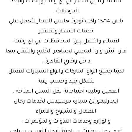
ساعة اونلاين للحجز في اي وقت وباحدث واجدد
الموديلات .
باص 13/14 راكب تويوتا هايس للايجار لتعمل علي
خدمات المطار وتسفير
العملاء والتنقل بين المحافظات في اي وقت .
فان اتش وان المحببي لجماهير الخليج والتنقل بيها
داخل وخارج القاهرة .
لدينا جميع انواع الماركات وانواع السيارات لتعمل
بشكل جيد وحسب رغبه
العميل وتلبيه احتياجاتة بكل السبل المتاحة .
ايجارليموزين سيارة مرسيدس لخدمات رجال
الاعمال والشيوخ والامراء
والوزارء وخدمات الندوات والمؤتمرات .
نعمل علي رحلات سياحية بايجار اتوبيس سياحي