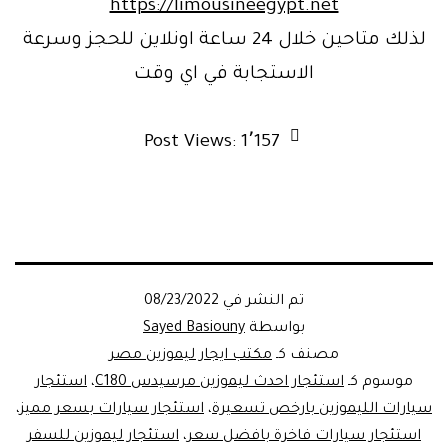
https://limousineegypt.net
لذلك متاحين خلال 24 ساعة اونلاين للحجز وسرعة
الاستجابة في اي وقت
Post Views:
1٬157
تم النشر في
08/23/2022
بواسطة
Sayed Basiouny
مصنف كـ
مكتب ايجار ليموزين مصر
موسوم كـ
استئجار احدث ليموزين مرسيدس C180
،
استئجار
سيارات الليموزين بارخص تسعيرة
،
استئجار سيارات بسعر مميز
،
استئجار سيارات فاخرة بافضل سعر
،
استئجار ليموزين للسفر