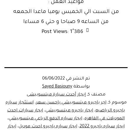
مواعيد العمل :
من السبت الي الخميس يوميا ماعدا الجمعه
من الساعه 9 صباحا و حتي 6 مساءا
Post Views:
1٬386
تم النشر في
06/06/2022
بواسطة
Sayed Basiouny
مصنف كـ
إيجار أحدث سيارة ميتسوبيشى
موسوم كـ
اجر باجيرو ميتسوبيشي باحسن سعر
،
استئجار سياره
باجيرو الرياضيه
،
ايجار باجيرو ميتسوبيشي
،
ايجار سيارات احدث
الموديلات في القاهره
،
ايجار سياره الدفع الرباعي ميتسوبيشي
،
ايجار سياره باجيرو 2022
،
ايجار سياره باجيرو احدث موديل
،
ايجار