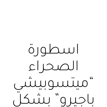
اسطورة
الصحراء
“ميتسوبيشي
باجيرو” بشكل