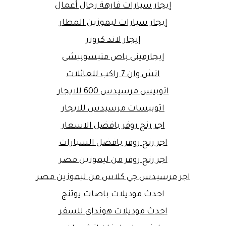
إيجار سيارات فارهة رجال أعمال
إيجار سيارات ليموزين المطار
إيجار لاند كروزر
إيجارمينى باص متيسوبيشى
اتش وان 7 راكب للعائلات
اتوبيس مرسيدس 600 للايجار
اتوبيسات مرسيدس للايجار
اجر رنج روفر بافضل الاسعار
اجر رنج روفر بافضل السيارات
اجر رنج روفر من ليموزين مصر
اجر مرسيدس جي كلاس من ليموزين مصر
احدث موديلات باصات يوتنج
احدث موديلات هونداي للسفر