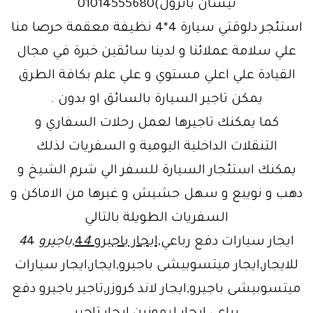
نيسان باترول)01014555680
استئجر دلوقتي سيارة 4*4 نظيفة معقمة حرصا منا
علي سلامة عملائنا و لدينا سائقين خبرة في مجال
القيادة علي اعلي مستوي و علي علم بكافة الطرق
يمكن تاجير السيارة بالسائق او بدون .
كما يمكنك تاجيرها لعمل رحلات السفاري و
التنقلات الداخلية اليومية و السفريات لذلك
يمكنك استئجار السيارة للسفر الي شرم الشيخ و
دهب و نويبع و سهل حشيش و غيرها من الاماكن و
السفريات الطويلة بالتالي
ايجار سيارات دفع رباعي
,ايجار باجيرو 4
4
,باجيرو 4
4
للايجار,ايجار ميتسوبيشى باجيرو,ايجار,ايجار سيارات
ميتسوبيشى باجيرو,ايجار لاند كروزر,تاجير باجيرو دفع