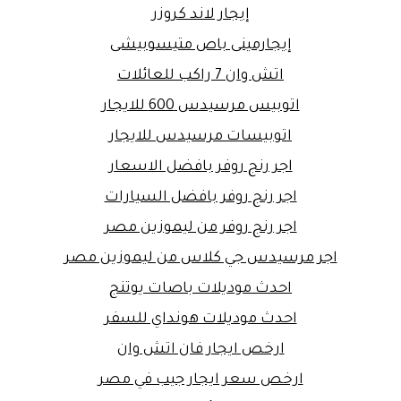
إيجار لاند كروزر
إيجارمينى باص متيسوبيشى
اتش وان 7 راكب للعائلات
اتوبيس مرسيدس 600 للايجار
اتوبيسات مرسيدس للايجار
اجر رنج روفر بافضل الاسعار
اجر رنج روفر بافضل السيارات
اجر رنج روفر من ليموزين مصر
اجر مرسيدس جي كلاس من ليموزين مصر
احدث موديلات باصات يوتنج
احدث موديلات هونداي للسفر
ارخص ايجار فان اتش وان
ارخص سعر ايجار جيب في مصر