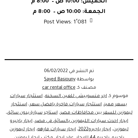
الخميس: 10:00 ص – 8:00 م
الجمعة: 10:00 ص – 8:00 م
Post Views:
1٬081
تم النشر في
06/02/2022
بواسطة
Sayed Basiouny
مصنف كـ
car rental office
موسوم كـ
اجر متسوبيشى للعين السخنه
،
استئجار سيارات
بسعر مميز
،
استئجار سيارات فاخرة بافضل سعر
،
استئجار
ليموزين للسفر بين محافاظات مصر
،
استاجر سيارة بدون سائق
،
ايجار احدث سيارات الليموزين بالسائق فى مصر
،
ايجار باجيرو
ليموزين
،
ايجار باجيرو2022
،
ايجار سيارات فارهه
،
ايجار ليموزين