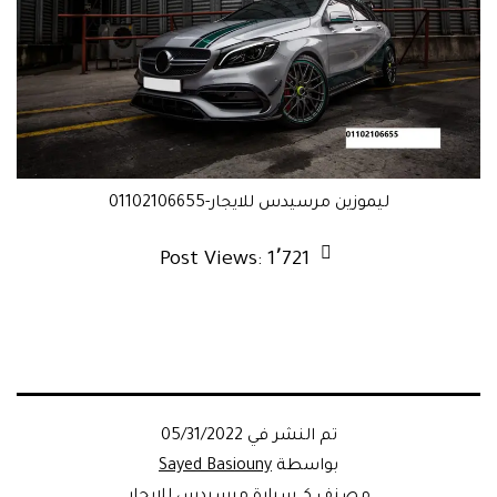
ليموزين مرسيدس للايجار-01102106655
Post Views:
1٬721
تم النشر في
05/31/2022
بواسطة
Sayed Basiouny
مصنف كـ
سيارة مرسيدس للايجار