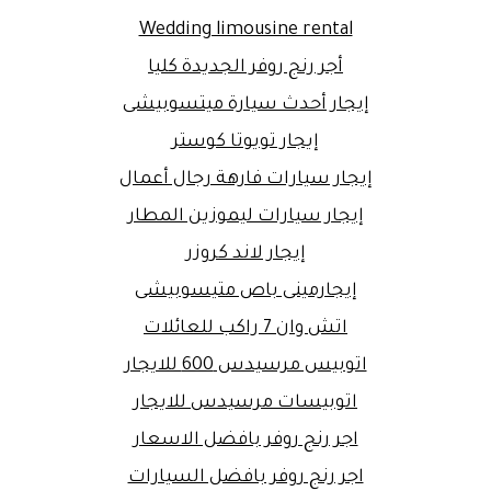
Wedding limousine rental
أجر رنج روفر الجديدة كليا
إيجار أحدث سيارة ميتسوبيشى
إيجار تويوتا كوستر
إيجار سيارات فارهة رجال أعمال
إيجار سيارات ليموزين المطار
إيجار لاند كروزر
إيجارمينى باص متيسوبيشى
اتش وان 7 راكب للعائلات
اتوبيس مرسيدس 600 للايجار
اتوبيسات مرسيدس للايجار
اجر رنج روفر بافضل الاسعار
اجر رنج روفر بافضل السيارات