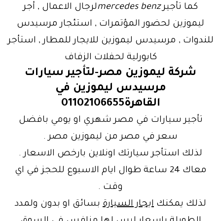
كما تأجير
mercedes benz
لرجال الاعمال , أجر
ليموزين لحضور المؤتمرات , استئجار مرسيدس
للندوات , مرسيدس ليموزين للايجار للمطار , استأجر
كابورلية لحفلات الزفاف
شركة ليموزين مصر-لتأجير سيارات
مرسيدس ليموزين في
القاهرة01102106655
تأجير سيارات في مصر شهري او يومي بافضل
سعر في مصر من ليموزين مصر .
لذلك استأجر سيارتك اونلاين بارخص الاسعار .
معاك 24 ساعة طوال ايام الاسبوع للحجز في اي
وقت .
لذلك يمكنك
ايجار السيارة
بسائق او بدون ولمدد
الطويلة باسعار ليس لها منافس في السوق