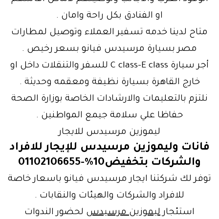
او الفنادق بكل راحة وامان .
متاح لدينا خدمه تسفير العملاء وتوصيل لمطارات
مصر بسيارة مرسيدس فيانو بسعر رخيص .
أجر سيارة C class-E class للسفر والتنقلات داخل او
خارج القاهرة بسيارة نظيفة ومعقمه وحديثة .
نلتزم بالتعليمات والارشادات الخاصة بوزارة الصحة
حفاظا علي سلامة جيمع المواطنين .
ليموزين مرسيدس للايجار
فانات وليموزين مرسيدس للإيجار للافراد
والشركات بتخفيض10%-01102106655
توفر لك شركتنا ايجار مرسيدس فيانو باسعار خاصة
للافراد والشركات والهيئات والنقابات .
استئجار
ليموزين مرسيدس
لحضور الندوات