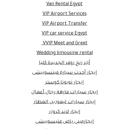
Van Rental Egypt
VIP Airport Services
VIP Airport Transfer
VIP car service Egypt
VVIP Meet and Greet.
Wedding limousine rental
أجر رنج روفر الجديدة كليا
إيجار أحدث سيارة ميتسوبيشى
إيجار تويوتا كوستر
إيجار سيارات فارهة رجال أعمال
إيجار سيارات ليموزين المطار
إيجار لاند كروزر
إيجارمينى باص متيسوبيشى