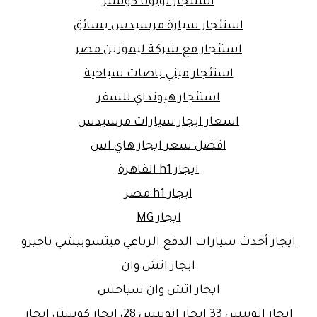
استئجار تويوتا كوستر
استئجار سيارة مرسيدس بسائق
استئجار مع شركة ليموزين مصر
استئجار ميني باصات سياحية
استئجار هيونداي للسفر
اسعار ايجار سيارات مرسيدس
افضل سعر ايجار هاي اس
ايجار h1 القاهرة
ايجار h1 مصر
ايجار MG
ايجار أحدث سيارات الدفع الرباعي ميتسوبيشي باجيرو
ايجار اتش وان
ايجار اتش وان سياحس
ايجار اتوبيس 33 ايجار اتوبيس 28، إيجار كوستر، ايجار