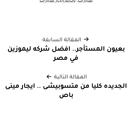
سيارات
،
وكالة ايجار سيارات
تصفّح
المقالة السابقة
بعيون المستأجر.. افضل شركه ليموزين
المقالات
في مصر
المقالة التالية
الجديده كليا من متسوبيشى .. ايجار مينى
باص