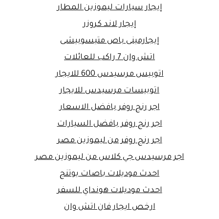
إيجار سيارات ليموزين المطار
إيجار لاند كروزر
إيجارمينى باص متيسوبيشى
اتش وان 7 راكب للعائلات
اتوبيس مرسيدس 600 للايجار
اتوبيسات مرسيدس للايجار
اجر رنج روفر بافضل الاسعار
اجر رنج روفر بافضل السيارات
اجر رنج روفر من ليموزين مصر
اجر مرسيدس جي كلاس من ليموزين مصر
احدث موديلات باصات يوتنج
احدث موديلات هونداي للسفر
ارخص ايجار فان اتش وان