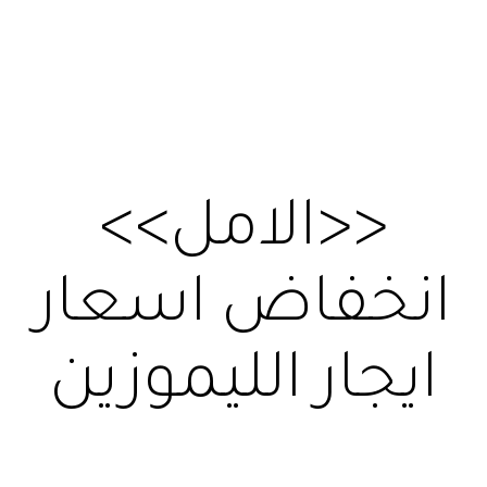
<<الامل>>
انخفاض اسعار
ايجار الليموزين