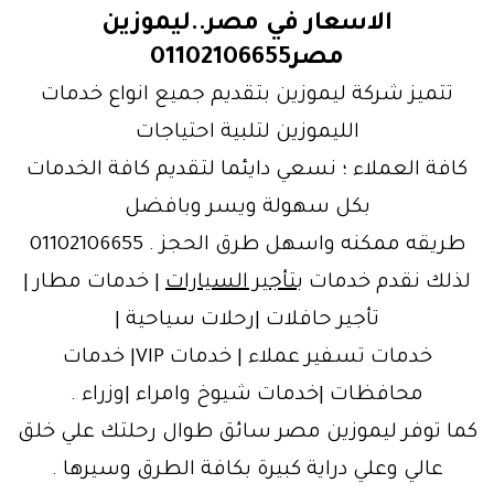
الاسعار في مصر..ليموزين
مصر01102106655
تتميز شركة ليموزين بتقديم جميع انواع خدمات
الليموزين لتلبية احتياجات
كافة العملاء ؛ نسعي دايئما لتقديم كافة الخدمات
بكل سهولة ويسر وبافضل
طريقه ممكنه واسهل طرق الحجز . 01102106655
لذلك نقدم خدمات ب
تأجير السيارات
| خدمات مطار |
تأجير حافلات |رحلات سياحية |
خدمات تسفير عملاء | خدمات VIP| خدمات
محافظات |خدمات شيوخ وامراء |وزراء .
كما توفر ليموزين مصر سائق طوال رحلتك علي خلق
عالي وعلي دراية كبيرة بكافة الطرق وسيرها .