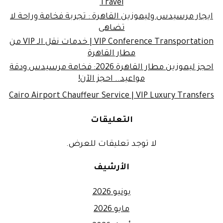
Travel
ايجار مرسيدس وليموزين القاهرة : تجربة فخامة وراحة لا
تضاهى
VIP Conference Transportation | خدمات نقل الـ VIP من
مطار القاهرة
احجز ليموزين مطار القاهرة 2026: فخامة مرسيدس ودقة
مواعيد.. احجز الآن!
Cairo Airport Chauffeur Service | VIP Luxury Transfers
التعليقات
لا توجد تعليقات للعرض.
الأرشيف
يونيو 2026
مايو 2026