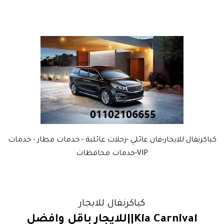
كياكرنفال للايجار-فان عائلي -رحلات عائلية - خدمات مطار - خدمات
VIP-خدمات محافظات
كياكرنفال للايجار
Kia Carnival||للايجار باقل وافضل