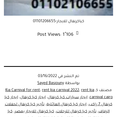
كياكرنفال للايجار-01101206655
Post Views:
1٬106
تم النشر في
03/16/2022
بواسطة
Sayed Basiouny
مصنف كـ
rent kia
،
rent kia carnival 2022
،
Kia Carnival for rent
carnival cairo
،
ايجار سيارات كيا كرنفال
،
ايجار كيا كرنفال
،
ايجار كيا
كرنفال 7 راكب
،
ايجار كيا كرنفال العائلية
،
تأجير كيا كرنفال لحفلات
الزفاف
،
تأجير كيا كرنفال للرحلات
،
كيا كرنفال للايجار بمصر
،
كيا