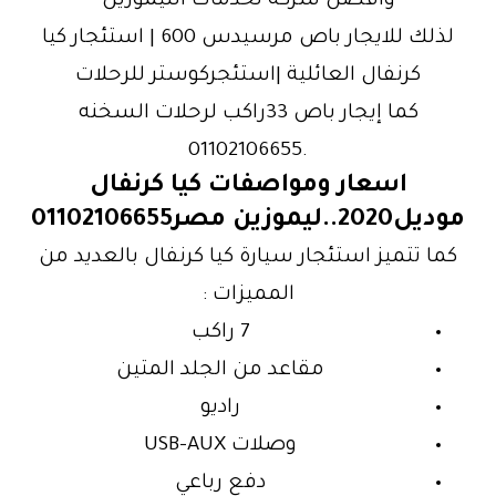
وافضل شركة لخدمات الليموزين
لذلك للايجار باص مرسيدس 600 | استئجار كيا
كرنفال العائلية |استئجركوستر للرحلات
كما إيجار باص 33راكب لرحلات السخنه
.01102106655
اسعار ومواصفات كيا كرنفال
موديل2020..ليموزين مصر01102106655
كما تتميز استئجار سيارة كيا كرنفال بالعديد من
المميزات :
7 راكب
مقاعد من الجلد المتين
راديو
وصلات USB-AUX
دفع رباعي