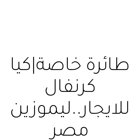
طائرة خاصة|كيا
كرنفال
للايجار..ليموزين
مصر