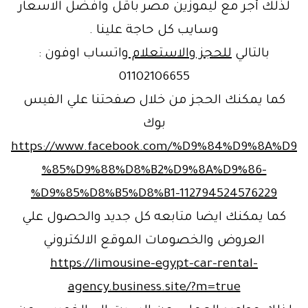
لذلك أجر مع ليموزين مصر باقل وافضل الاسعار
وسايب كل حاجة علينا .
بالتالي
للحجز والاستعلام
واتساب اوفون :
01102106655
كما يمكنك الحجز من خلال صفحتنا علي الفيس
بوك
https://www.facebook.com/%D9%84%D9%8A%D9
%85%D9%88%D8%B2%D9%8A%D9%86-
%D9%85%D8%B5%D8%B1-112794524576229
كما يمكنك ايضا متابعه كل جديد والحصول علي
العروض والخصومات الموقع الالكتروني
https://limousine-egypt-car-rental-
agency.business.site/?m=true