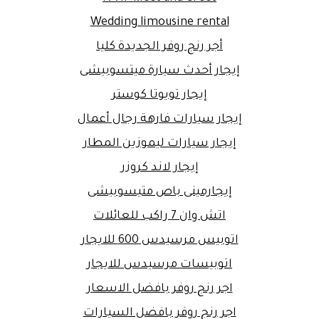
Wedding limousine rental
أجر رنج روفر الجديدة كليا
إيجار أحدث سيارة ميتسوبيشى
إيجار تويوتا كوستر
إيجار سيارات فارهة رجال أعمال
إيجار سيارات ليموزين المطار
إيجار لاند كروزر
إيجارمينى باص متيسوبيشى
اتش وان 7 راكب للعائلات
اتوبيس مرسيدس 600 للايجار
اتوبيسات مرسيدس للايجار
اجر رنج روفر بافضل الاسعار
اجر رنج روفر بافضل السيارات