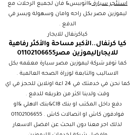
استئجر سيارة
&اتوبيس& فان لجميع الرحلات مع
ليموزين مصر بكل راحه وامان وسهولة ويسر في
الدفع .
كياكرنفال للايجار
كيا كرنفال..الأكبر مساحة والأكثر رفاهية
للايجار|ليموزين مصر01102106655
كما توفر شركة ليموزين مصر سيارة معقمه بكل
الاساليب والتابعة لوزراة الصحه العالمية .
كما نحن في خدمتك في 24 اعة اونلاين للحجز في اي
وقت ولدينا اكثر من طريقه للدفع .
دفع داخل المكتب او بنك CIB&بنك الاهلي &او
فوادفون كاش او اتصالات كاش . 01102106655
لذلك اجر معنا دون البحث عن افضل الاسعار