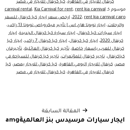
كرنفال للايجار في القاهرة
،
كيا كرنفال للايجار في مصر
موسوم كـ
rent kia carnival
،
Kia Carnival for rent
،
carnival rental
rent kia carnival cairo
،
2022
،
ارخص سعر ايجار كيا كرنفال للسفر
والرحلات
،
ايجار تويوتا هاي اس | تأجير ميكروباص تويوتا 13 راكب
،
ايجار سيارات كيا كرنفال
،
ايجار سيارة كيا كرنفال الجديدة
،
ايجار
كرنفال 2020
،
ايجار كيا كرنفال
،
ايجار كيا كرنفال 7 راكب
،
ايجار كيا
كرنفال للعرب باسعار خاصة
،
تأجير كيا كرنفال العائلية
،
تأجيرفان
كياكرنفال
،
تاجير كرنفال للمؤتمرات
،
تاجير كيا كرنفال للسياحة في
مصر
،
كرنفال للايجار اليومي القاهرة
،
كيا كرنفال للايجار بمصر
،
كيا
كرنفال للايجار في القاهرة
،
كيا كرنفال للايجار في مصر
تصفّح
المقالة السابقة
ايجار سيارات مرسيدس بنز العالميةamg
المقالات