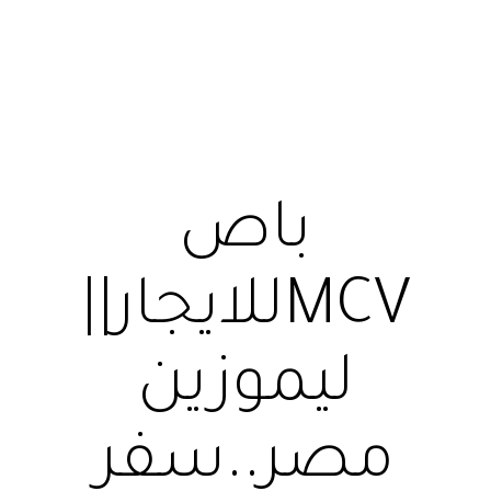
باص
MCVللايجار||
ليموزين
مصر..سفر