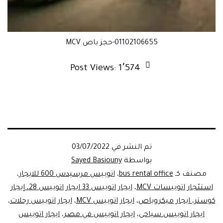
01102106655-حجز باص MCV
Post Views:
1٬574
تم النشر في
03/07/2022
بواسطة
Sayed Basiouny
مصنف كـ
bus rental office
،
اتوبيس مرسيدس 600 للايجار
،
استئجار اتوبيسات MCV
،
ايجار اتوبيس 33 ايجار اتوبيس 28، إيجار
كوستر، ايجار ميكروباص
،
ايجار اتوبيس MCV
،
ايجار اتوبيس رحلات
،
ايجار اتوبيس سياحى
،
ايجار اتوبيس في مصر
،
ايجار اتوبيس