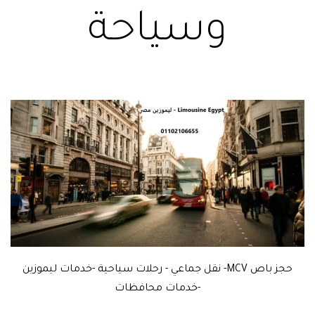
وسياحة
حجز باص MCV- نقل جماعي - رحلات سياحية -خدمات ليموزين
-خدمات محافظات