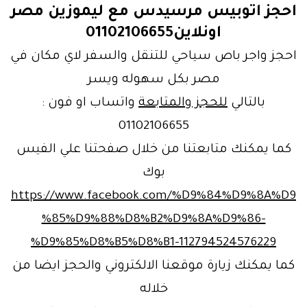
احجز اتوبيس مرسيدس مع ليموزين مصر
اونلاين01102106655
احجز واجر باص سياحي للتنقل والسفر لاي مكان في
مصر بكل سهوله ويسر
بالتالي
للحجز والمتابعة
واتساب او فون :
01102106655
كما يمكنك متابعتنا من خلال صفحتنا علي الفيس
بوك
https://www.facebook.com/%D9%84%D9%8A%D9
%85%D9%88%D8%B2%D9%8A%D9%86-
%D9%85%D8%B5%D8%B1-112794524576229
كما يمكنك زيارة موقعنا الالكتروني والحجز ايضا من
خلاله