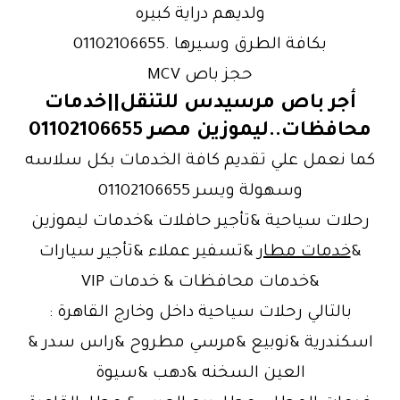
ولديهم دراية كبيره
بكافة الطرق وسيرها .01102106655
حجز باص MCV
أجر باص مرسيدس للتنقل||خدمات
محافظات..ليموزين مصر 01102106655
كما نعمل علي تقديم كافة الخدمات بكل سلاسه
وسهولة ويسر 01102106655
رحلات سياحية &تأجير حافلات &خدمات ليموزين
&
خدمات مطار
&تسفير عملاء &تأجير سيارات
&خدمات محافظات & خدمات VIP
بالتالي رحلات سياحية داخل وخارج القاهرة :
اسكندرية &نوبيع &مرسي مطروح &راس سدر &
العين السخنه &دهب &سيوة