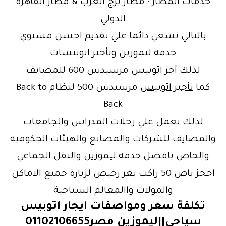
خدمات المطار : مطار برج العرب & مطار القاهرة
الدولي
بالتالي نسعي دائما علي تقديم احسن مستوي
خدمه ليموزين وتأجير اتوبيسات
لذلك أجر اتوبيس مرسيدس 600 للمصايف
كما
تأجير اتوبيس
مرسيدس 500 لنظام Back to
Back
لذلك نعمل علي رحلات المدراس والجامعات
والمصايف للشركات والمصانع والهيئات الحكوميه
والخاص بافضل خدمه ليموزين والنقل الجماعي
احجز باص 50 راكب بعر رخيص لزيارة جميع الاماكن
والمولات واالمعالم السياحية
تكلفة سعر ومواصفات ايجار اتوبيس
سياحي||ليموزين مصر01102106655