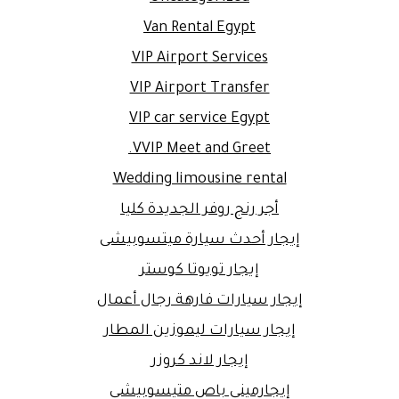
Van Rental Egypt
VIP Airport Services
VIP Airport Transfer
VIP car service Egypt
VVIP Meet and Greet.
Wedding limousine rental
أجر رنج روفر الجديدة كليا
إيجار أحدث سيارة ميتسوبيشى
إيجار تويوتا كوستر
إيجار سيارات فارهة رجال أعمال
إيجار سيارات ليموزين المطار
إيجار لاند كروزر
إيجارمينى باص متيسوبيشى