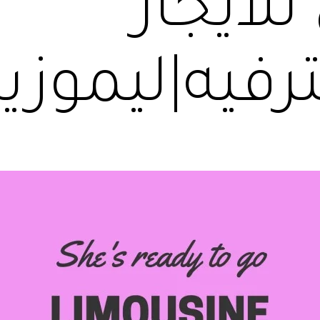
للايجار
رفيه|ليموز