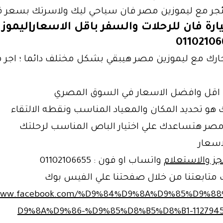
جر مع ليموزين مصر فان سياحي ليك ولاسرتك بسعر ق
ارة فان للرحلات والسفر باقل الاسعار|ليموز
ارك مع ليموزين مصر هيبقي بشكل مختلف دائما ؛ اجر مع
اقل وافضل الاسعار في السوق المصري
هو تحديد المكان والمعياد المناسب ونقطه الالتقاء
مصر هتساعدك علي اختيار الباص المناسب لرحلتك
سعار
جز والاستعلام
واتساب او فون : 01102106655
 متابعتنا من خلال صفحتنا علي الفيس بوك
/www.facebook.com/%D9%84%D9%8A%D9%85%D9%8
D9%8A%D9%86-%D9%85%D8%B5%D8%B1-1127945