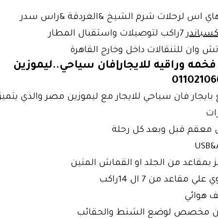
 هاي اس لرحلات شرم الشيخ &الغردقة &راس سدر
كسباندر
7راكب لتوصيلات واستقبال المطار
تش وان للتنقالات داخل وخارج القاهرة
خمه وراقيه للايجار|فان سياحي..ليموزين
بايجار فان سياحي للايجار مع ليموزين مصر والذي يتميز 
ات
معقم قبل وبعد كل رحلة
USB&
ز بمقاعد من الجلد او القماش المتين
علي مقاعد من 7 ال 14راكب
 هوائي
ن مخصص لوضع الشنط والحقائب