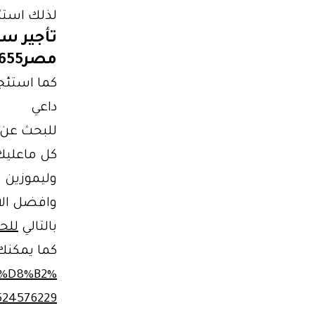
لذلك استئ
تأجير سي
مصر01102106655
كما استئج
داعي
للبحث عن 
كل ماعليك 
وليموزين 
وافضل الا
بالتالي
للح
كما يمكنك
8%D8%B2%
24576229