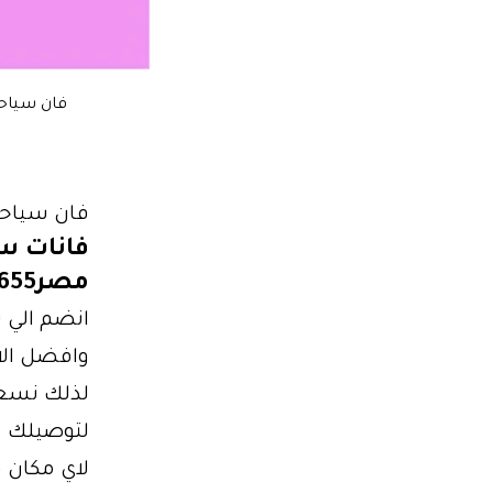
فان سياحي
فان سياحي 
فانات سي
مصر01102106655
انضم الي ش
وافضل الاسع
لذلك نسعي
لتوصيلك
لاي مكان في مصر