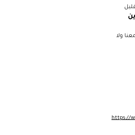
ليل
ين
نا ولا
https:/