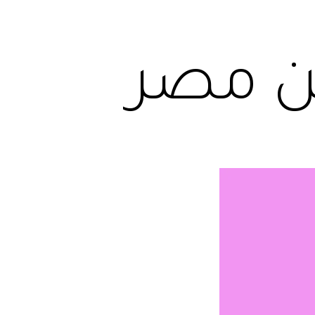
ين مصر