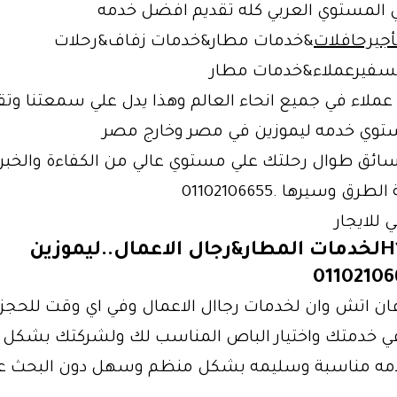
ي المستوي العربي كله تقديم افضل خدمه
أجيرحافلات
&خدمات مطار&خدمات زفاف&رحلات
سفيرعملاء&خدمات مطار
 عملاء في جميع انحاء العالم وهذا يدل علي سمعتنا وتق
وي خدمه ليموزين في مصر وخارج مصر
سائق طوال رحلتك علي مستوي عالي من الكفاءة والخبرة
رق وسيرها .01102106655
للايجار
أجر فانH1لخدمات المطار&رجال الاعمال..ليموزين
فان اتش وان لخدمات رجاال الاعمال وفي اي وقت للحجز
دمه مناسبة وسليمه بشكل منظم وسهل دون البحث 