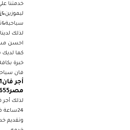
خدمتنا عل
ليموزين&
ت
سياحية&ت
لذلك لدينا
احسن مست
كما لديك 
خبرة بكافة الط
فان سياحي 
مصر01102106655
لذلك أجر 
24ساعة في خدمتك واختيار الباص المناسب لك ولشركتك بشكل يليق بيك
وتقديم خ