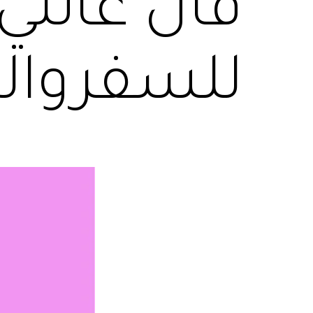
فان عائلي 
للسفروالت