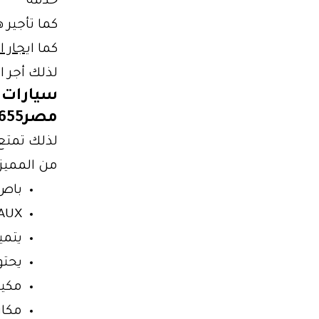
خدمه
كما تأجير
كما ا
يجار ا
لذلك أجر ا
سيارات ف
مصر01102106655
لذلك تمتع 
من المميز
باص 
AUX
يتمي
يحتوي 
مكيف
مكا