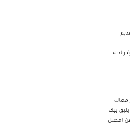
ديم
 ولديه
 معاك
عن افضل