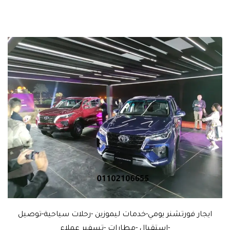
ايجار فورتشنر يومي-خدمات ليموزين -رحلات سياحية-توصيل
-استقبال -مطارات -تسفير عملاء