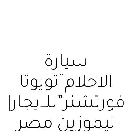
سيارة
الاحلام”تويوتا
فورتشنر”للايجار|
ليموزين مصر