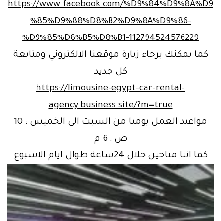
https://www.facebook.com/%D9%84%D9%8A%D9
%85%D9%88%D8%B2%D9%8A%D9%86-
%D9%85%D8%B5%D8%B1-112794524576229
كما يمكنك برجاء زيارة موقعنا الالكتروني ومتابعة
كل جديد
https://limousine-egypt-car-rental-
agency.business.site/?m=true
مواعيد العمل يوميا من السبت الي الخميس : 10
ص : 6 م
كما اننا متاحين خلال 24ساعة طوال ايام الاسبوع