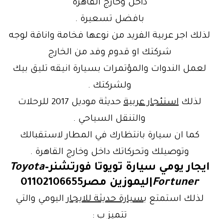
داخل وخارج القاهرة
بافضل تسعيرة .
لذلك اجر عربية الفريد من نوعها فخامة واناقة لوجه
شركتك او قدوم وفد من الخارج
لعمل الندوات والمؤتمرات بسيارة انيقه تليق بيك
ولشركتك .
لذلك
استئجار عربية
حديثة موديل 2017 للرحلات
والتنقل السياحي .
كما ان سيارة بانتظارك في المطار لاستقبالك
وتوصيلك وتحركاتك داخل وخارج القاهرة .
ايجار يومي سيارة تويوتا فورتشنر–
Toyota
Fortuner
|ليموزين مصر01102106655
لذلك استمتع ب
سيارة حديثة للايجار
اليومي والتي
تتميز ب :