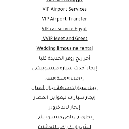
Van Rental Egypt
VIP Airport Services
VIP Airport Transfer
VIP car service Egypt
VVIP Meet and Greet.
Wedding limousine rental
أجر رنج روفر الجديدة كليا
إيجار أحدث سيارة ميتسوبيشى
إيجار تويوتا كوستر
إيجار سيارات فارهة رجال أعمال
إيجار سيارات ليموزين المطار
إيجار لاند كروزر
إيجارمينى باص متيسوبيشى
اتش وان 7 راكب للعائلات