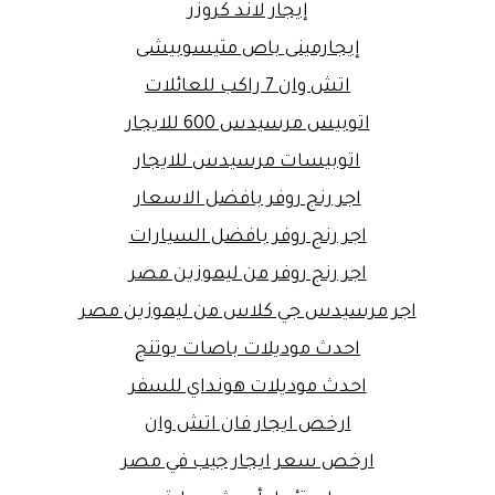
إيجار لاند كروزر
إيجارمينى باص متيسوبيشى
اتش وان 7 راكب للعائلات
اتوبيس مرسيدس 600 للايجار
اتوبيسات مرسيدس للايجار
اجر رنج روفر بافضل الاسعار
اجر رنج روفر بافضل السيارات
اجر رنج روفر من ليموزين مصر
اجر مرسيدس جي كلاس من ليموزين مصر
احدث موديلات باصات يوتنج
احدث موديلات هونداي للسفر
ارخص ايجار فان اتش وان
ارخص سعر ايجار جيب في مصر