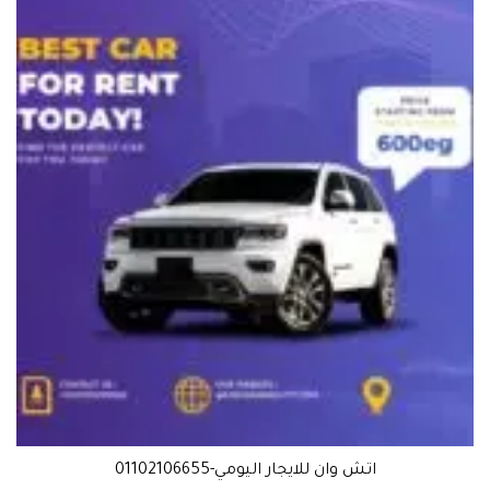
اتش وان للايجار اليومي-01102106655