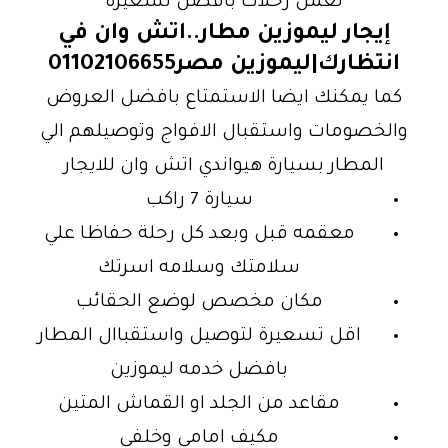
لعمل رحلات بافضل تسعيرة
إيجار ليموزين مطار..اتش وان في
انتظارك|ليموزين مصر01102106655
كما يمكنك ايضا الاستمتاع بافضل العروض
والخصومات واستقبال الافواج وتوصيلهم الي
المطار بسيارة هيواندي اتش وان للايجار
سيارة 7 راكب
معقمه قبل وبعد كل رحلة حفاظا علي
سلامتك وسلامه اسرتك
مكان مخصص لوضع الحقائب
اقل تسعيرة لتوصيل واستقباال المطار
بافضل خدمه ليموزين
مقاعد من الجلد او القماش المتين
مكيف امامي وخلفي