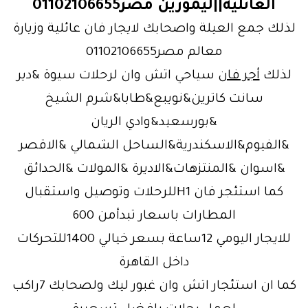
العائلية||ليموزين مصر01102106655
لذلك جمع العيلة واصحابك لايجار فان عائلية وزيارة
معالم مصر01102106655
لذلك
أجر فان
سياحي اتش وان لرحلات سيوة &دير
سانت كاترين&نويبع&طابا&شرم الشيخ
&بورسعيد&وادي الريان
&الفيوم&الاسكندرية&الساحل الشمالي &الاقصر
&اسوان &المنتزهات&الاديرة &المولات &الحدائق
كما استئجر فان H1للرحلات وتوصيل واستقبال
المطارات باسعار تبدأمن 600
للايجار اليومي 12ساعة بسعر خيالي 1400للتحركات
داخل القاهرة
كما ان استئجار اتش وان غبور ليك ولصحابك 7راكب