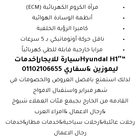
مرآة الكروم الكهربائية (ECM)
أنظمة الوسادة الهوائية
كاميرا الرؤية الخلفية
ناقل حركة أوتوماتيكي بـ 5 سرعات
مرايا خارجية قابلة للطي كهربائياً
“Hyundai H1″سيارة للايجار|خدمات
ليموزين &سفاري 01102106655
لذلك استمتع بافضل العروض والخصومات في
شهر فبراير واستقبال الافواج
القادمه من الخارج بجيمع فئات العملاء شيوخ
&رجال الاعمال &امراء العرب
رحلات عائلية&رحلات سياحية&خدمات مطار&خدمات
رجال الاعمال