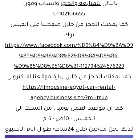
بالتالي
للمتابعة والحجز
واتساب وفون :
01102106655
كما يمكنك الحجز من خلال صفحتنا علي الفيس
بوك
https://www.facebook.com/%D9%84%D9%8A%D9
%85%D9%88%D8%B2%D9%8A%D9%86-
%D9%85%D8%B5%D8%B1-112794524576229
كما يمكنك الحجز من خلال زيارة موقعنا الالكتروني
https://limousine-egypt-car-rental-
agency.business.site/?m=true
كما ان مواعيد العمل يوميا : من السبت الي
الخميس : 10ص : 6 م
لذلك نحن
متاحين خلال 24ساعة طوال ايام الاسبوع