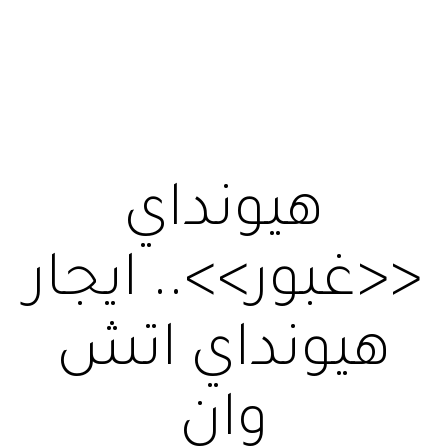
هيونداي
<<غبور>>.. ايجار
هيونداي اتش
وان