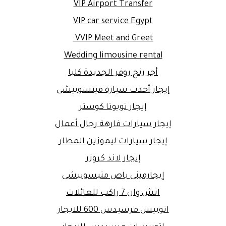
VIP Airport Transfer
VIP car service Egypt
VVIP Meet and Greet.
Wedding limousine rental
أجر رنج روفر الجديدة كليا
إيجار أحدث سيارة ميتسوبيشى
إيجار تويوتا كوستر
إيجار سيارات فارهة رجال أعمال
إيجار سيارات ليموزين المطار
إيجار لاند كروزر
إيجارمينى باص متيسوبيشى
اتش وان 7 راكب للعائلات
اتوبيس مرسيدس 600 للايجار