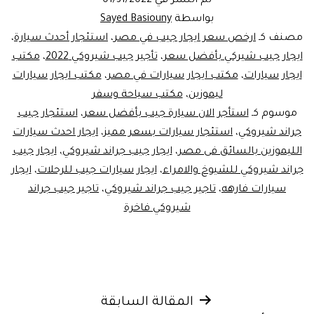
تم النشر في
01/31/2022
بواسطة
Sayed Basiouny
مصنف كـ
ارخص سعر ايجار جيب في مصر
،
استئجار أحدث سيارة
،
ايجار جيب شيركي بأفضل سعر
،
تأجير جيب شيروكي 2022
،
مكتب
ايجار سيارات
،
مكتب ايجار سيارات في مصر
،
مكتب ايجار سيارات
ليموزين
،
مكتب سياحة وسفر
موسوم كـ
استأجر الان سيارة جيب بأفضل سعر
،
استئجار جيب
جراند شيروكي
،
استئجار سيارات بسعر مميز
،
ايجار احدث سيارات
الليموزين بالسائق فى مصر
،
ايجار جيب جراند شيروكي
،
ايجار جيب
جراند شيروكي للشيوخ والامراء
،
ايجار سيارات جيب للرحلات
،
ايجار
سيارات فارهه
،
تاجير جيب جراند شيروكي
،
تاجير جيب جراند
شيروكي فاخرة
تصفّح
المقالة السابقة