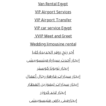
Van Rental Egypt
VIP Airport Services
VIP Airport Transfer
VIP car service Egypt
VVIP Meet and Greet.
Wedding limousine rental
أجر رنج روفر الجديدة كليا
إيجار أحدث سيارة ميتسوبيشى
إيجار تويوتا كوستر
إيجار سيارات فارهة رجال أعمال
إيجار سيارات ليموزين المطار
إيجار لاند كروزر
إيجارمينى باص متيسوبيشى