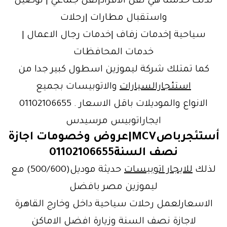
لذلك خدمتنا هي نقل الافراد|نقل جماعي | توصيل
واستقبال مطارات |رحلات
سياحية |خدمات زفاف |خدمات رجال الاعمال |
خدمات المحافظات
كما تمتلك شركة ليموزين اسطول كبير جدا من
استئجارالسيارات
والاتوبيسات بجميع
الانواع والموديلات باقل الاسعار . 01102106655
ايجاراتوبيس مرسيدس
أستئجرباصMCV|عروض وخصومات اجازة
نصف السنة01102106655
لذلك
للايجار اتوبيسات
حديثة موديل(500/600) مع
ليموزين مصر بافضل
الاسعارلعمل رحلات سياحية داخل وخارج القاهرة
لاجازة نصف السنة وزيارة افضل الاماكن