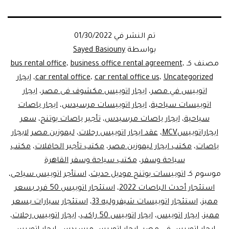
تم النشر في
01/30/2022
بواسطة
Sayed Basiouny
مصنف كـ
،
business office rental agreement
،
bus rental office
Uncategorized
،
car rental office us
،
car rental office
،
ايجار
اتوبيس في مصر
،
ايجار اتوبيس مكشوف فى مصر
،
ايجار
اتوبيسات سياحية
،
ايجار اتوبيسات مرسيدس
،
ايجار باصات
سياحية
،
ايجار باصات مرسيدس
،
تأجير باصات يوتنج
،
سعر
ايجاراتوبيسMCV
،
عقد ايجار اتوبيس رحلات
،
ليموزين مصر لايجار
باصات
،
مكتب ايجار ليموزين مصر
،
مكتب تأجير الحافلات
،
مكتب
سياحة وسفر
،
مكتب سياحة وسفر القاهرة
موسوم كـ
اتوبيسات يوتنج موديل حديث
،
استأجر اتوبيس سياحى
،
استئجار أحدث الباصات 2022
،
استئجار اتوبيس 50 فرد بسعر
مميز
،
استئجار اتوبيسات شيفروليه 33
،
استئجار سيارات بسعر
مميز
،
ايجار اتوبيس
،
ايجار اتوبيس 50 راكب
،
ايجار اتوبيس رحلات
،