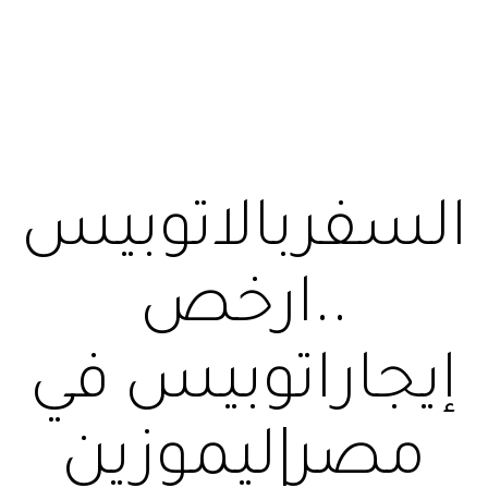
السفربالاتوبيس
..ارخص
إيجاراتوبيس في
مصر|ليموزين