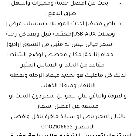
ابحث عن افضل خدمة ومميزات واسهل
طرق الدفع .
باص مكيف| احدث الموديلات|شاشات عرض |
وصلات USB-AUX|معقمة قبل وبعد كل رحلة
|سعر خيالي ليس له مثيل في السوق |راديو|
حمام |تلاجة| مكان مخصص لوضع الشنط|
مقاعد من الجلد او القماش المتين .
لذلك كل ماعليك هو تحديد ميعاد الرحلة ونقطة
الالتقاء وميعاد الذهاب
والعودة والباقي علي ليموزين مصر دون البحث او
مشقه عن افضل اسعار
بالتالي لايجار باص او سيارة فاخرة باقل وافضل
الاسعار .01102106655