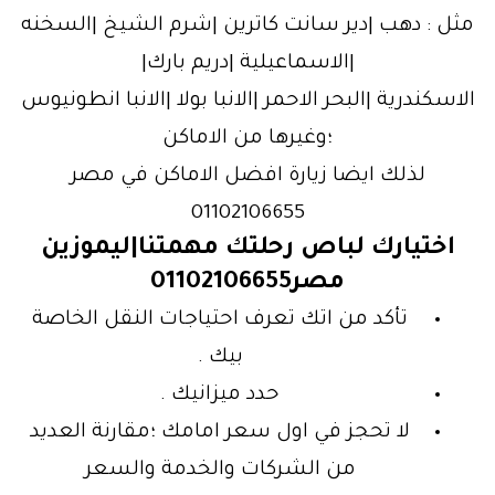
مثل : دهب |دير سانت كاترين |شرم الشيخ |السخنه
|الاسماعيلية |دريم بارك|
الاسكندرية |البحر الاحمر |الانبا بولا |الانبا انطونيوس
؛وغيرها من الاماكن
لذلك ايضا زيارة افضل الاماكن في مصر
01102106655
اختيارك لباص رحلتك مهمتنا|ليموزين
مصر01102106655
تأكد من اتك تعرف احتياجات النقل الخاصة
بيك .
حدد ميزانيك .
لا تحجز في اول سعر امامك ؛مقارنة العديد
من الشركات والخدمة والسعر